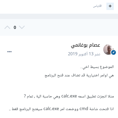
اقتباس
0
عصام بوغانمي
نشر
13 أكتوبر 2019
الموضوع بسيط اخي .
هي اوامر اختيارية قد تضاف عند فتح البرنامج
مثلا انجزت تطبيق اسمه calc.exe وهي حاسبة الية , تمام ?
اذا فتحت شاشة cmd ووضعت امر calc.exe سيفتح البرنامج فقط ..