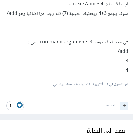
ام اذا قلت له: calc.exe /add 3 4
سوف يجمع 3+4 ويعطيك النتيجة (7) لانه وجد امرا اضافيا وهو add/
في هذه الحالة يوجد 3 command arguments وهي :
add/
3
4
تم التعديل في
13 أكتوبر 2019
بواسطة عصام بوغانمي
اقتباس
1
انضم إلى النقاش