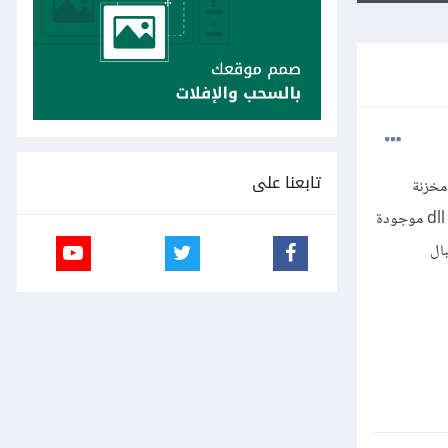
تابعنا على
 ملفات اللعبة مخزنة
بالحاسوب هكرها يكون external و يكون ملف dll المشكلة ما اعرف اللغة الي يستخدمها المبرمج بصناعة الهكر ملفات ال dll موجودة
بال