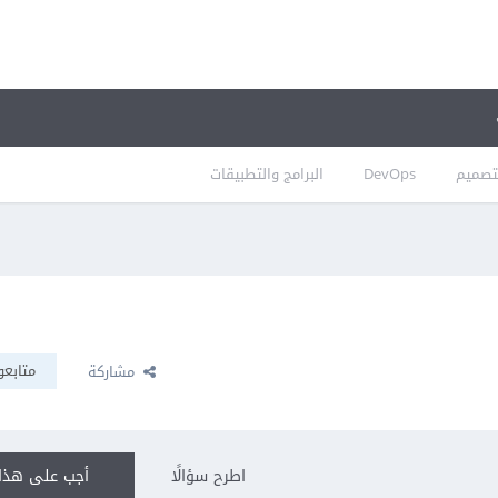
تصميم
DevOps
البرامج والتطبيقات
متابعو
مشاركة
اطرح سؤالًا
أجب على هذا 