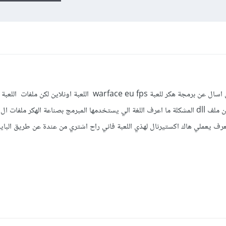
بالبداية اني ما عندي علم بالبرمجة اريد ان اسال عن برمجة هكر للعبة warface eu fps اللعبة اونلاين لكن
عرف يعملي هاك اكستيرنال لهذي اللعبة فاني راح اشتري من عندة عن طريق الباي