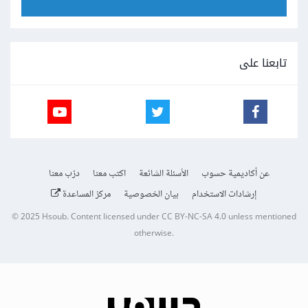
تابعنا على
عن أكاديمية حسوب
الأسئلة الشائعة
اكتب معنا
درّب معنا
إرشادات الاستخدام
بيان الخصوصية
مركز المساعدة
© 2025
Hsoub
.
Content licensed under
CC BY-NC-SA 4.0
unless mentioned
otherwise.