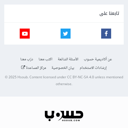
تابعنا على
عن أكاديمية حسوب
الأسئلة الشائعة
اكتب معنا
درّب معنا
إرشادات الاستخدام
بيان الخصوصية
مركز المساعدة
© 2025
Hsoub
.
Content licensed under
CC BY-NC-SA 4.0
unless mentioned
otherwise.