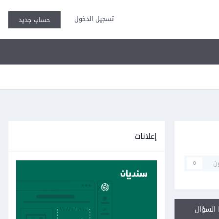
تسجيل الدخول
حساب جديد
إعلانات
ن
0
السؤال