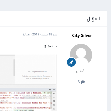
السؤال
City Silver
نشر
18 سبتمبر 2019
(معدل)
ما الحل !!
الأعضاء
3