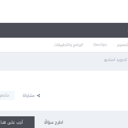
تصميم
DevOps
البرامج والتطبيقات
اندرويد استديو
متابعو
مشاركة
اطرح سؤالًا
أجب على هذا 