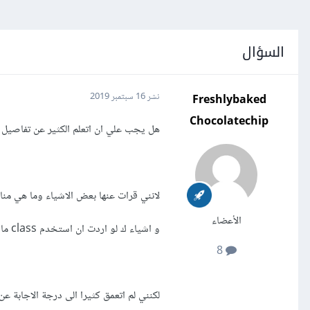
السؤال
Freshlybaked
نشر
16 سبتمبر 2019
Chocolatechip
هل يجب علي ان اتعلم الكثير عن تفاصيل ال jvm ك الclass loader او شيء ما
لانني قرات عنها بعض الاشياء وما هي منا
الأعضاء
و اشياء ك لو اردت ان استخدم class ما فيجب عليه ان يكون loaded.
8