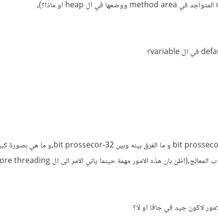
والشيء نفسه مع امور ك ماذا يعني 64-bit prossecor و ما الفرق بينه وبين 32-ecor
ور لاكون جيد في جافا او لا؟