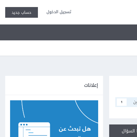
تسجيل الدخول
حساب جديد
إعلانات
ن
1
السؤال