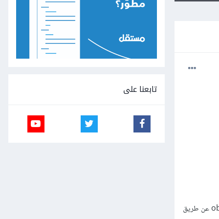
تابعنا على
لكنني لم اتعمق كثيرا الى درجة الاجابة عن سؤال ك (لو تنفذ سطر ينشئ object من class ما, هل تم انشاء ذلك ال object عن طريق