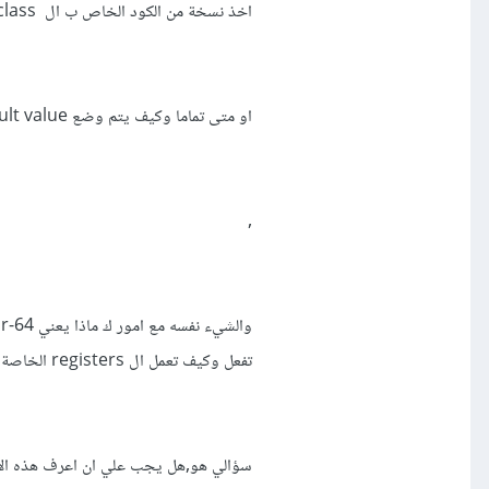
اخذ نسخة من الكود الخاص ب ال class المتواجد في method area ووضعها في ال heap او ماذا؟),
او متى تماما وكيف يتم وضع default value في ال variable؟
,
تفعل وكيف تعمل ال registers الخاصة ب المعالج,(اظن بان هذه الامور مهمة حينما ياتي الامر الى ال multi-core threading).
سؤالي هو,هل يجب علي ان اعرف هذه الام