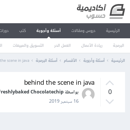
الرئيسية
دروس ومقالات
أسئلة وأجوبة
كتب
دورات
البرمجة
ريادة الأعمال
العمل الحر
التسويق والمبيعات
ال
الرئيسية
أسئلة وأجوبة
الأقسام
أسئلة البرمجة
the scene in java
behind the scene in java
0
بواسطة Freshlybaked Chocolatechip
16 سبتمبر 2019