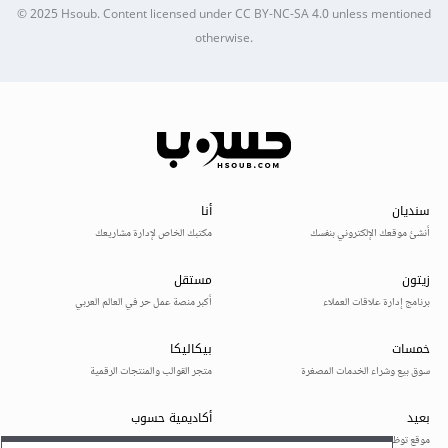
© 2025
Hsoub
.
Content licensed under
CC BY-NC-SA 4.0
unless mentioned
otherwise.