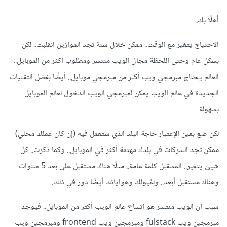
أهلًا بك،
الاحتياج يتغير مع الوقت.. ممكن خلال سنة تجد الموازين انقلبت.. لكن
بشكل عام وحتى اللحظة مجال الويب منتشر ومطلوب أكثر من الموبايل..
العالم يحتاج مبرمجي ويب أكثر من مبرمجي موبايل.. أيضًا بفضل التقنيات
الجديدة في عالم الويب يمكن لمبرمجي الويب الدخول لعالم الموبايل
بسهولة
لكن ضع بعين الإعتبار حاجة البلد الذي ستعمل فيه (إن كان عملك محلي)
ممكن تجد الشركات في بلدك مهتمة أكثر في الموبايل.. وكما ذكرت.. كل
شيئ يتغير.. المسقبل كلمة عامة.. مثلًا هناك مستقبل على بعد 5 سنوات
وهناك مستقبل أبعد.. ولِمُيولك وهواياتك أيضًا دور في ذلك.
سبب أن الويب منتشر هو اتساع عالم الويب أكثر من الموبايل.. فيوجد
مبرمجين ويب fulstack ومبرمجين ويب frontend ومبرمجين ويب