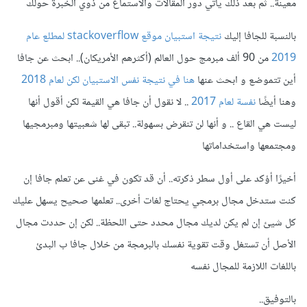
معينة.. ثم بعد ذلك يأتي دور المقالات والاستماع من ذوي الخبرة حولك
بالنسبة للجافا إليك
نتيجة استبيان موقع stackoverflow لمطلع عام
2019
من 90 ألف مبرمج حول العالم (أكثرهم الأمريكان).. ابحث عن جافا
أين تتموضع و ابحث عنها
هنا في نتيجة نفس الاستبيان لكن لعام 2018
وهنا أيضًا
نفسة لعام 2017
.. لا نقول أن جافا هي القيمة لكن أقول أنها
ليست هي القاع .. و أنها لن تنقرض بسهولة.. تبقى لها شعبيتها ومبرمجيها
ومجتمعها واستخداماتها
أخيرًا أؤكد على أول سطر ذكرته.. أن قد تكون في غنى عن تعلم جافا إن
كنت ستدخل مجال برمجي يحتاج لغات أخرى.. تعلمها صحيح يسهل عليك
كل شيئ إن لم يكن لديك مجال محدد حتى اللحظة.. لكن إن حددت مجال
الأصل أن تستغل وقت تقوية نفسك بالبرمجة من خلال جافا ب البدئ
باللغات اللازمة للمجال نفسه
بالتوفيق..