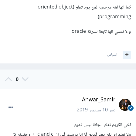
كما انها لغة مرجعية لمن يود تعلم )oriented object
programming(
و لا تنسي انها تابعة لشركة oracle
اقتباس
0
نشر
10 سبتمبر 2019
اخي الكريم تعلم الجافا ليس قديم
ولا تعلم اي لغه يعد قديم فا انا درست في ال c and c++ وحقيقه كل