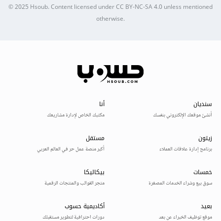
© 2025
Hsoub
.
Content licensed under
CC BY-NC-SA 4.0
unless mentioned
otherwise.