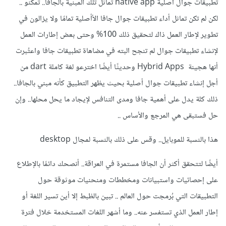
تطبيقات جوال أصلية native app تماثل تلك المبنية بالجافا.. تمكنو ..
لكن لم تكن تماثل أداء تطبيقات جوال جافا الأأصلية تمامًا ولا يزالون في
تطوير لإطار العمل ذاك لتحقيق ذلك 100% وحتى بعض إطارات العمل
لإنشاء تطبيقات جوال لم تنجح البته في مضاهاة تطبيقات جافا واعتُبرت
أنها هجينة Hybrid Apps وحديثًا أيضًا اخترعو لغة كاملة dart من
أجل إنشاء تطبيقات جوال أصلية بحيث يظهر التطبيق كأنه مبني بالجافا..
ذلك كلة يدل على أهمية جافا ومدى التنافس لإيجاد ما يحل محلها.. وإن
حل فستبقى هي المرجع والأساس ..
هذا بالنسبة للموبايل.. وقس على ذلك بالنسبة لمجال desktop
أيضًا لتتحقق أكثر أن الجافا مستمرة في العراقة.. أنصحك دائمًا بالإطلاع
على إحصائيات واستبيانات ومخططات ومنحنيات موثوقة حول
التطبيقات التي بُرمجت حول العالم .. تبين بالظبط إلا أين تسير اللغة أو
إطار العمل الذي تستفسر عنه.. وما أشهر اللغات المستخدمة خلال فترة