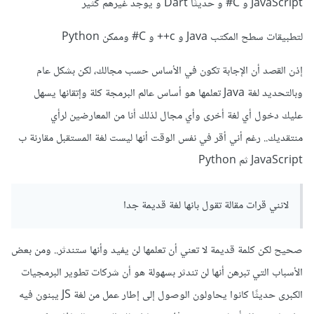
JavaScript و C# و حديثًا Dart و يوجد غيرهم كثير
لتطبيقات سطح المكتب Java و c++ و C# وممكن Python
إذن القصد أن الإجابة تكون في الأساس حسب مجالك، لكن بشكل عام
وبالتحديد لغة Java تعلمها هو أساس عالم البرمجة كلة وإتقانها يسهل
عليك دخول أي لغة أخرى وأي مجال لذلك أنا من المعارضين لرأي
منتقديك.. رغم أني أقر في نفس الوقت أنها ليست لغة المستقبل مقارنة ب
JavaScript ثم Python
لانني قرات مقالة تقول بانها لغة قديمة جدا
صحيح لكن كلمة قديمة لا تعني أن تعلمها لن يفيد وأنها ستندثر.. ومن بعض
الأسباب التي تبرهن أنها لن تندثر بسهولة هو أن شركات تطوير البرمجيات
الكبرى حديثًا كانوا يحاولون الوصول إلى إطار عمل من لغة JS يبنون فيه