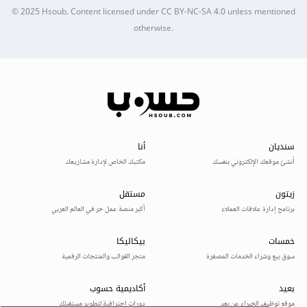
© 2025
Hsoub
.
Content licensed under
CC BY-NC-SA 4.0
unless mentioned
otherwise.