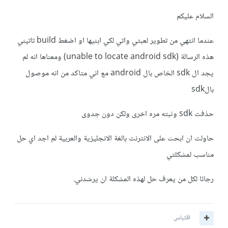
السلام عليكم
عندما انتهي من تطوير لعبتي واتي لكي ابنيها او اضغط build تاتيني
هذه الرسالة (unable to locate android sdk) ومعناها انه لم
يجد ال sdk الخاص بال android مع اني متاكد من انه موصول
بالsdk
حذفت sdk وثبته مره اخرى ولكن دون جدوى
حاولت ان ابحث على الانترنت بالغة الانجليزية والعربية لم اجد اي حل
مناسب لمشكلتي
رجائا لكل من يعرف حل لهذه المشكلة ان يرشدني.
اقتباس