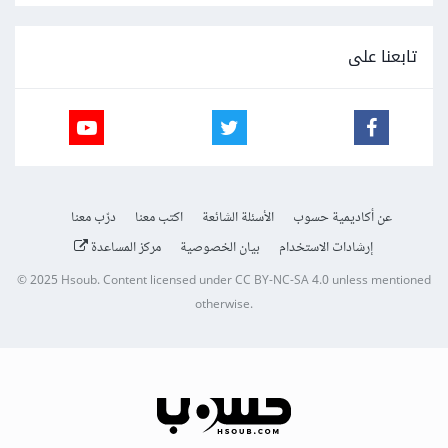
تابعنا على
عن أكاديمية حسوب
الأسئلة الشائعة
اكتب معنا
درّب معنا
إرشادات الاستخدام
بيان الخصوصية
مركز المساعدة
© 2025
Hsoub
.
Content licensed under
CC BY-NC-SA 4.0
unless mentioned
otherwise.