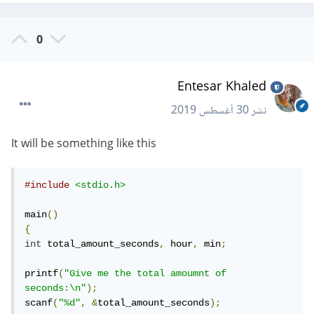
0
Entesar Khaled
نشر
30 أغسطس 2019
It will be something like this
#include
<stdio.h>
main
()
{
int
 total_amount_seconds
,
 hour
,
 min
;
printf
(
"Give me the total amoumnt of 
seconds:\n"
);
scanf
(
"%d"
,
&
total_amount_seconds
);