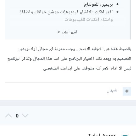
بريمير : للمونتاج
افتر افكت : لانشاء فيديوهات موشن جرافك واضافة
وانشاء افكتات للفيديوهات
انديزاين : للويب ديزاين .
أظهر المزيد
بالضبط هذه هى الاجابه الاصح .. يجب معرفة اى مجال اولا تريدين
التصميم به وبعد ذلك اختيار البرنامج على اسا هذا المجال وتذكر البرنامج
ليس الا اداه الامر كله متوقف على ابداعك الشخصى
اقتباس
0