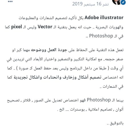
نشر
16 سبتمبر 2019
Adobe illustrator
بكل تأكيد لتصميم الشعارات والمطبوعات
والهويات البصرية .. حيث انه يعمل بتقنية الـ
Vector
وليس الـ
pixel
كما
في الـ Photoshop ..
تعمل هذه التقنية على الحفاظ على
جودة العمل ووضوحه
مهما كبر او
صغر حجمه.. مع امكانية التكبير والتصغير واختيار الأبعاد التي تريدين في
أي وقت ( طبعًا من داخل البرنامج وليس بعد حفظ العمل كـ صورة ) .. كما
انه اختصاص
تصميم أشكال وزخارف وانحناءات واشكال تجريدية
كما
في الشعارات ..
بينما الـ Photoshop فهو اختصاص تعديل على الصور , فلاتر , تصحيح
ألوان , تصاميم اعلانية , بوسترات .... الخ .
بالتوفيق ..