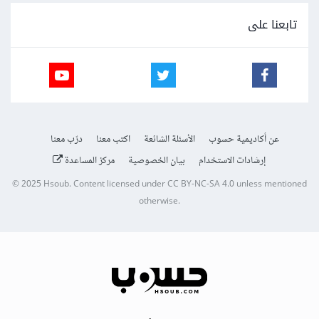
تابعنا على
عن أكاديمية حسوب
الأسئلة الشائعة
اكتب معنا
درّب معنا
إرشادات الاستخدام
بيان الخصوصية
مركز المساعدة
© 2025
Hsoub
.
Content licensed under
CC BY-NC-SA 4.0
unless mentioned
otherwise.