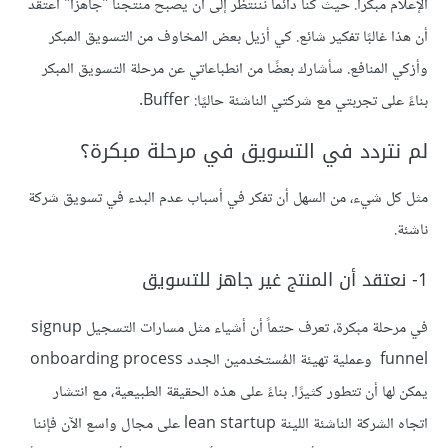
الإعلام مبكراً. حيث كنا دائماً نننتظر إلى أن يصبح منتجنا "جاهزًا" أعتقد
أن هذا غالبًا تفكير شائع. كي أزيل بعض المخاوف من التسويق المبكر
وأزكي المنافع. سأشارك بعضًا من انطباعاتي عن مرحلة التسويق المبكر
بناءً على تجربتي مع شركتي الناشئة حاليًا: Buffer.
لم نتردد في التسويق في مرحلة مبكرة؟
مثل كل شيء، من السهل أن تفكر في أسباب عدم البدء في تسويق شركة
ناشئة.
1- نعتقد أن المنتج غير جاهز للتسويق
في مرحلة مبكرة، تعرف حتماً أن أشياء مثل مسارات التسجيل signup
funnel وعملية تهيئة المُستخدمين الجدد onboarding process
يمكن لها أن تتطور كثيرًا. بناءً على هذه الحقيقة الطبيعية، مع انتشار
اتجاه الشركة الناشئة اللينة lean startup على مجال واسع الآن فإننا