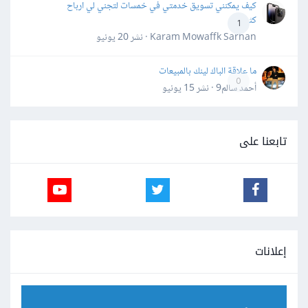
كيف يمكنني تسويق خدمتي في خمسات لتجني لي ارباح
كثيرة
1
Karam Mowaffk Sarhan · نشر
20 يونيو
ما علاقة الباك لينك بالمبيعات
0
أحمد سالم9 · نشر
15 يونيو
تابعنا على
إعلانات