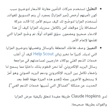
التعليل
: تستخدم شركات التأمين مقارنة الأسعار لتوضيح سبب
كون تأمينهم أرخص (عبر المزايا). بمجرد أن يتم التسويق للفوائد،
تُستخدَم المزايا لتوضّح لك كيف سيتم الأمر. إذا قالت شركة
استضافة بأنّ موقعك آمن بالكامل. ستريك المزايا كيف أنّ هذا
الادعاء صحيح ومضمون. سوّق للفوائد أولًا، ثم وضّح المزايا التي
تقدّمها لإتمام الأمر.
التمييز
: وصف نقاطك المتعلقة بالوسائل وتفصيلها بتوضيح المزايا
التي لديك. كثيرًا ما نخبر زبائن
Help Scout
كيف أن أغلب
خدمات الدّعم الفنّي بوكلاء خارجيين لمساعدتهم في مراجعة
رسائل البريد الإلكترونيّ. أما نحن فنقوم بذلك داخليًّا مما يسمح لنا
بإضفاء تكامل بين البريد الإلكترونيّ ودعم البريد الصوتيّ وهو أمرٌ
لا يستطيع الآخرون عمله (تغدو هذه الميزة مهمّة فقط بعد
الحديث عن مشكلة "المشاكل التي تُسببها خدمات الدّعم الفني").
لدى Claude Hopkins طريقة مفيدة تتعلق بكيفيّة عرض المزايا
والفوائد بطريقة صحيحة: