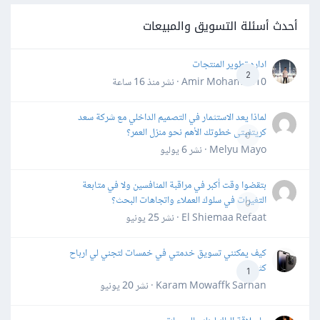
أحدث أسئلة التسويق والمبيعات
اداره تطوير المنتجات
2
Amir Mohamed10 · نشر
منذ 16 ساعة
لماذا يعد الاستثمار في التصميم الداخلي مع شركة سعد
كريتفيتى خطوتك الأهم نحو منزل العمر؟
0
Melyu Mayo · نشر
6 يوليو
بتقضوا وقت أكبر في مراقبة المنافسين ولا في متابعة
التغيرات في سلوك العملاء واتجاهات البحث؟
0
El Shiemaa Refaat · نشر
25 يونيو
كيف يمكنني تسويق خدمتي في خمسات لتجني لي ارباح
كثيرة
1
Karam Mowaffk Sarhan · نشر
20 يونيو