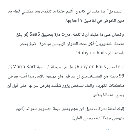
"التسويق" هنا مفيد لي كزبون: أفهم جيّدًا ما تقدّمه، وما يمكنني فعله به،
دون الخوض في تفاصيل لا أحتاجها.
وكمثال على ما عليك أن لا تفعله، مررت مرّة بتطبيق SaaS (لم يكنّ
مصممًا للمطورين) ذُكِرَ تحت العنوان الرئيسيّ مباشرة "صُنِعَ بِفَخر
باستخدام Ruby on Rails".
"ماذا تعني Ruby on Rails؟ هل هي مرحلة في لعبة Mario Kart؟".
99 بالمئة من المستخدمين لن يعرفوا ولن يهتموا بالأمر. هذا أشبه بعرض
مخطّطات الكهرباء والماء لشخص يزور شقّتك بغرض شرائها حتّى قبل أن
يبدي اهتمامًا بالأمر.
إليك أمثلة لشركات تميل لأن تفهم بعمق قيمة التسويق للفوائد (لأنهم
يفهمون جيّدًا كيف يُجنى المال).