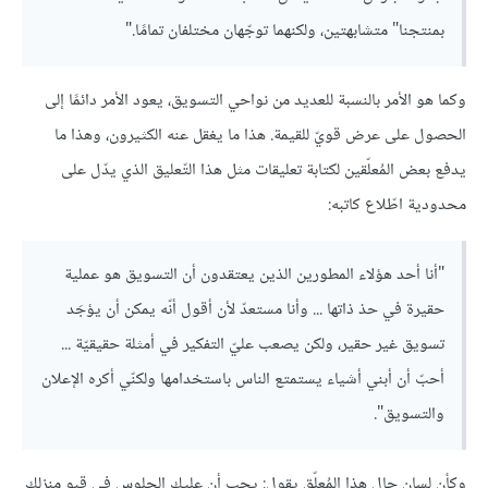
بمنتجنا" متشابهتين، ولكنهما توجّهان مختلفان تمامًا."
وكما هو الأمر بالنسبة للعديد من نواحي التسويق، يعود الأمر دائمًا إلى
الحصول على عرض قويّ للقيمة. هذا ما يغقل عنه الكثيرون، وهذا ما
يدفع بعض المُعلّقين لكتابة تعليقات مثل هذا التّعليق الذي يدّل على
محدودية اطّلاع كاتبه:
"أنا أحد هؤلاء المطورين الذين يعتقدون أن التسويق هو عملية
حقيرة في حذ ذاتها ... وأنا مستعدّ لأن أقول أنّه يمكن أن يؤجَد
تسويق غير حقير، ولكن يصعب عليّ التفكير في أمثلة حقيقيّة ...
أحبّ أن أبني أشياء يستمتع الناس باستخدامها ولكنّي أكره الإعلان
والتسويق".
وكأن لسان حال هذا المُعلّق يقول: يجب أن عليك الجلوس في قبو منزلك