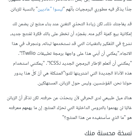
جدًّا يذكّر فيه مطوري البرمجيات بأنّهم "
ليسو
ا
"عاديين
" بالنسبة للزبائن.
قد يفاجئك ذلك، لكن زيادة التحدّي التقنيّ عند بناء منتَج لن يضمن لك
إمكانيّة بيع كميّة أكبر منه. بمُجرّد أن تخطر على بالك فكرة لمُنتج جديد،
نشرع في التّفكير بالتقنيات التي قد نستخدمها لبنائه، وننجرف في هذا
الاتجاه."يمكني أن أبني هذا على واجهة برمجة تطبيقات Twilio!".
"يمكنني أن أتعلم الإطار البرمجيّ الجديد لـCSS!". "يمكنني استخدام
هذه الأداة الجديدة التي اشتريتها للتو!"المشكلة هي أنّ كلّ هذا يدور
حولنا نحن، المُؤسّسين، وليس حول الزبائن، المستهلكين.
هناك ميل طبيعي لدى الحرفي لأن يتحدّث عن حرفته. لكن تذكّر أنّ الزبائن
غالبًا لن يهتموا بالتروس الداخليّة التي تحرّك المنتَج. إن ما يهمهم معرفته
هو "ما الذي سأستفيده من هذا المنتَج؟"
نسخة محسنة منك