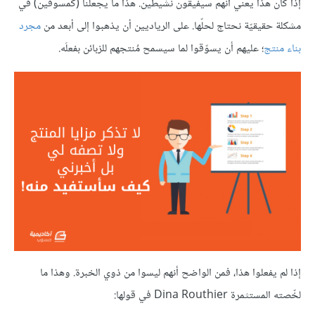
إذا كان هذا يعني أنهم سيفيقون نشيطين. هذا ما يجعلنا (كمسوقين) في
مشكلة حقيقيّة نحتاج لحلّها. على الرياديين أن يذهبوا إلى أبعد من
مجرد
بناء منتج
؛ عليهم أن يسوّقوا لما سيسمح مُنتجهم للزبائن بفعلَه.
إذا لم يفعلوا هذا، فمن الواضح أنهم ليسوا من ذوي الخبرة. وهذا ما
لخّصته المستثمرة Dina Routhier في قولها: