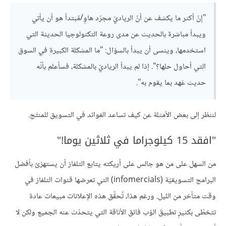
"إنّ أكثر ما يكشف عن أنّ الرياديّ مجرّد هاوٍ/مُبتدأ هو أن يأتي
ويبدأ مباشرة بالحديث عن مدى روعة التكنولوجيا الحديثة التي
استخدمها، وينسى أن يبدأ بالسؤال: "ما المشكلة الكبيرة في السوق
التي أحاول حلها؟". إذا لم يبدأ الرياديّ بالمشكلة، فسأعلم بأنّه
حديث عَهد بما يقوم به".
لننظر إلى بعض الأمثلة عن كيف تساعد الفوائد في التسويق للمنتَج.
"افقد 15 كيلوجراما في ثلاثين يوما!"
من السهل على من هو جالس على أريكته يتابع التلفاز أن يستهزئ بأفضل
البرامج التسويقيّة (infomercials) التي تعرضها قنوات التلفاز في
وقت متأخر من الليل. ورغم هذا، تُحقِّق هذه الإعلانات مبيعات عادة
تتخطّى بكثيرٍ تطبيقَ الوّب فائق الأناقة التي يتحدّث عنه الجميع ولكن لا