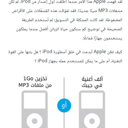
لقد فهمت Apple هذا الأمر عندما أطلقت أول إصدار من iPod. لم تكن
مشغلات MP3 شيئًا جديدًا، فقد تفوّقت هذه المُشغّلات على الأقراصَ
المضغوطة. لقد كانت المشكلة في التسويق؛ لم تُستخدَم الطريقة
الصحيحة في توضيح كم ستكون حياة الزبائن أفضل عندما يملكون
يستخدمون جهازًا مُماثلًا.
كيف تظن Apple أبدعت في خلق أسطورة iPod ؟ هل بنَتها على القوة
التقنيّة، أم على ما يمكن للمستخدم عمله بجهاز iPod ؟