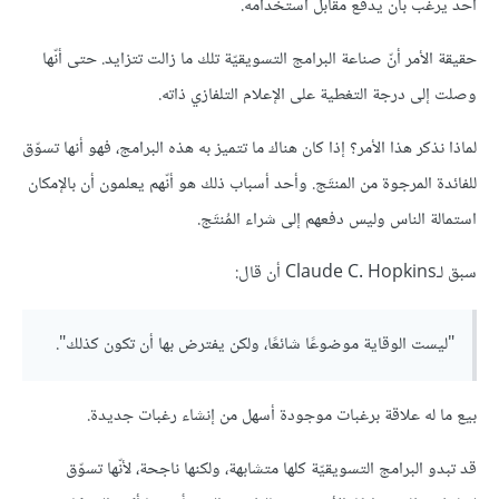
أحد يرغب بأن يدفع مقابل استخدامه.
حقيقة الأمر أنّ صناعة البرامج التسويقيّة تلك ما زالت تتزايد. حتى أنّها
وصلت إلى درجة التغطية على الإعلام التلفازي ذاته.
لماذا نذكر هذا الأمر؟ إذا كان هناك ما تتميز به هذه البرامج، فهو أنها تسوّق
للفائدة المرجوة من المنتَج. وأحد أسباب ذلك هو أنّهم يعلمون أن بالإمكان
استمالة الناس وليس دفعهم إلى شراء المُنتَج.
سبق لـClaude C. Hopkins أن قال:
"ليست الوقاية موضوعًا شائعًا، ولكن يفترض بها أن تكون كذلك".
بيع ما له علاقة برغبات موجودة أسهل من إنشاء رغبات جديدة.
قد تبدو البرامج التسويقيّة كلها متشابهة، ولكنها ناجحة، لأنّها تسوّق