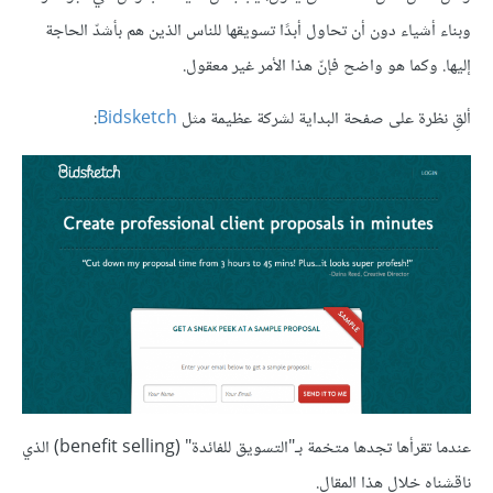
وبناء أشياء دون أن تحاول أبدًا تسويقها للناس الذين هم بأشدّ الحاجة
إليها. وكما هو واضح فإنّ هذا الأمر غير معقول.
ألقِ نظرة على صفحة البداية لشركة عظيمة مثل
Bidsketch
:
عندما تقرأها تجدها متخمة بـ"التسويق للفائدة" (benefit selling) الذي
ناقشناه خلال هذا المقال.