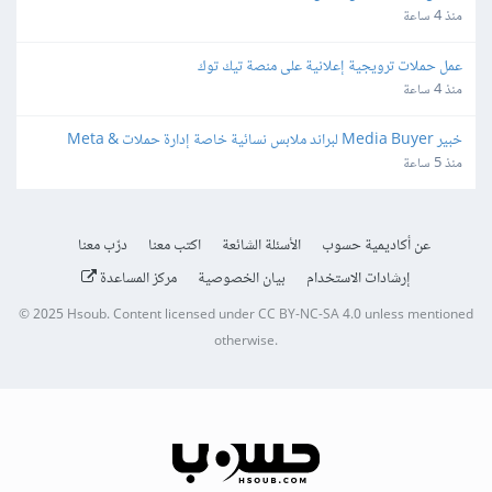
منذ 4 ساعة
عمل حملات ترويجية إعلانية على منصة تيك توك
منذ 4 ساعة
خبير Media Buyer لبراند ملابس نسائية خاصة إدارة حملات Meta & 
TikTok
منذ 5 ساعة
عن أكاديمية حسوب
الأسئلة الشائعة
اكتب معنا
درّب معنا
إرشادات الاستخدام
بيان الخصوصية
مركز المساعدة
© 2025
Hsoub
.
Content licensed under
CC BY-NC-SA 4.0
unless mentioned
otherwise.