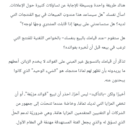
هناك طريقة واحدة وبسيطة للإجابة عن تساؤلات كثيرة حول الإعلانات.
اسأل نفسك "هل سيساعد هذا مندوبَ المبيعات في بيع المُنتجات التي
لديه؟ هل ستساعدني على بيعها إذا قابلت المشتري وجهًا لوجه؟"
هل ستقوم –عند قيامك بالبيع بنفسك– بالخواص التّقنية للمُنتج التي
ترغب في بيعه قبل أن تُخبره بفوائده؟
تذكّر أن قيامك بالتسويق غير المبني على الفوائد لا يخدم الزبائن. أعطهم
ما يريدونه بأن تظهر لهم لماذا منتجك هو "الشيء الوحيد" الذي كانوا
يبحثون عنه.
أخيرًا ولكن –بالتأكيد– ليس آخرًا، احذر أن تبيع "فوائد مزيّفة"، أو أن
تخفي المزايا التي لديك تمامًا، وخاصّة عندما تتحدّث إلى جمهور من
الشركات أو التقنيين المتقدمين. المزايا هامّة، وهي ضروريّة لدعم الحلّ
الذي تسوّق له والذي يجعل الفئة المستهدفة مهتمّة في المقام الأول.