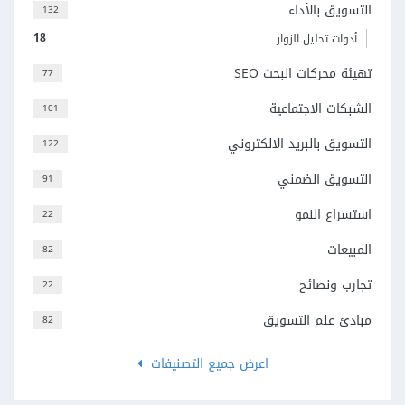
التسويق بالأداء
132
18
أدوات تحليل الزوار
تهيئة محركات البحث SEO
77
الشبكات الاجتماعية
101
التسويق بالبريد الالكتروني
122
التسويق الضمني
91
استسراع النمو
22
المبيعات
82
تجارب ونصائح
22
مبادئ علم التسويق
82
اعرض جميع التصنيفات