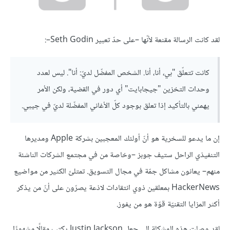
لقد كانت الرسالة مقنعة لأنّها –على حدّ تعبير Seth Godin–:
كانت تتعلّق "بي، أنا، أنا. الشخص المفضّل لديّ: أنا". ليس لعدد
وحدات التخزين "جيجابايت" أي دور في القضية، ولكن الأمر
يهمني بالتأكيد إذا تعلق بوجود كلّ الأغاني المفضّلة لديّ في جيبي.
إن ما يدعو للسخرية هو أنّ أولئك المعجبين بشركة Apple ومديرها
التنفيذي الراحل ستيف جوبز –وخاصة من في مجتمع الشركات الناشئة
منهم– يعانون مشاكل جمّة في مجال التسويق. تمتلئ الكثير من مواضيع
HackerNews بمعلقين ذوي انتقادات لاذعة يصرّون على أنّ من يذكر
أكثر المزايا التقنيّة قوّة هو من يفوز.
لقد وصلت هذه المشكلة إلى جعل Justin Jackson يكتب مقالًا مشهورًا