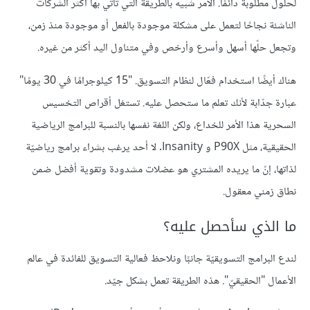
لحلول مطلوبة دائمًا. الأمر شبيه بالطريقة التي تأتي بها أكثر الشركات
الناشئة نجاحًا لتعمل على مشكلة موجودة بالفعل أو موجودة منذ زمن،
وتجعل حلّها أسهل وأسرع وأرخص وفي متناول اليد أكثر من غيره.
هناك أيضًا استخدام فعّال لنظام التسويق. "15 كيلوجرامًا في 30 يومًا"
عبارة جدّابة لأنك تعلم ما ستحصل عليه. تستغل أقراص التخسيس
السحرية هذا الأمر للخداع، ولكن اللغة نفسها بالنسبة للبرامج الرياضية
الحقيقية، مثل P90X و Insanity. لا أحد يرغب بشراء برامج رياضيّة
لذاتها، إنّ ما يريده المشتري هو عضلات مشدودة وتقوية أفضل ضمن
نطاق زمني معقول.
ما الذي سأحصل عليه؟
لندع البرامج التسويقيّة جانبًا ونلاحظ فعالية التسويق للفائدة في عالم
الأعمال "الحقيقيّ". هذه الطريقة تعمل بشكل جيّد.