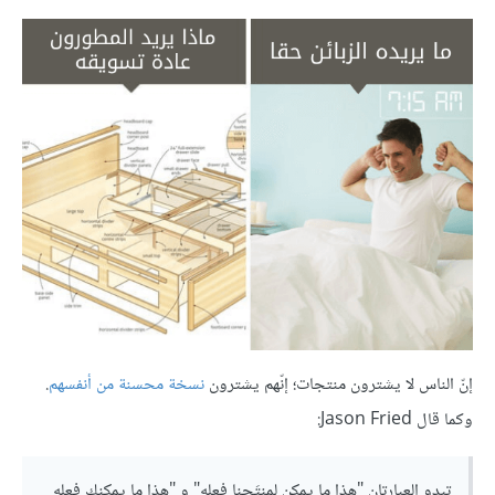
إنّ الناس لا يشترون منتجات؛ إنّهم يشترون
نسخة محسنة من أنفسهم
.
وكما قال Jason Fried:
تبدو العبارتان "هذا ما يمكن لمنتَجنا فعله" و "هذا ما يمكنك فعله