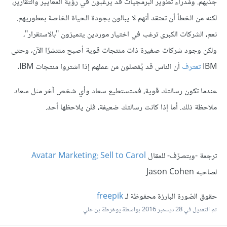
جذبهم. ومُدراء تطوير البرمجيات قد يرغبون في رؤية المعايير والتقارير،
لكنه من الخطأ أن تعتقد أنهم لا يبالون بجودة الحياة الخاصة بمطوريهم.
نعم، الشركات الكبرى ترغب في اختيار موردين يتميزون "بالاستقرار"،
ولكن وجود شركات صغيرة ذات منتجات قوية أصبح منتشرًا الآن، وحتى
IBM
تعترف
أن الناس قد يُفصلون من عملهم إذا اشتروا منتجات IBM.
عندما تكون رسالتك قوية، فستستطيع سعاد وأي شخص آخر مثل سعاد
ملاحظة ذلك. أما إذا كانت رسالتك ضعيفة، فلن يلاحظها أحد.
ترجمة -وبتصرّف- للمقال
Avatar Marketing: Sell to Carol
لصاحبه Jason Cohen
حقوق الصّورة البارزة محفوظة لـ
freepik
تم التعديل في
28 ديسمبر 2016
بواسطة يوغرطة بن علي