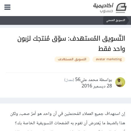
التسويق الضمني
التّسويق المُستهدف: سوّق مُنتجك لزبون
واحد فقط
avatar marketing
التسويق المستهدف
بواسطة محمد علي56
(معدل)
28 ديسمبر 2016
إن استهداف جميع العملاء المُحتملين في آن واحد هو أمرٌ صعب، ولكن
هذا بالضبط ما يُفترض أن تقوم به الصّفحات التّسويقية الخاصة بك؟