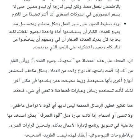
بالاطمئنان للعمل معنا، ولكن ليس لدرجة أن نبدو مملين حتى لا
يشعر المطورون في الشركات الصغرى أننا أكثر تعقيدًا من اللازم
نريد تسليط الضوء على سير العمل بشكل منتظم ومتسلسل مما
يتيح للعملاء الكبار أن يستخدموا أداة واحدة لجميع الفئات، لكننا
بحاجة لأن يدرك العملاء الصغار أن في وسعهم أن يتخلّصوا من
ذلك كله ويعيدوا تشكيله على النّحو الذي يريدونه.
الرد المعتاد على هذه المعضلة هو "استهدف جميع العُملاء”. ويأتي القلق
من أنك إذا قمت باستهداف نوع واحد من العملاء بشكل مكثف، فستشعر
أنواع أخرى بأنها مستبعدة، وربما ستبحث عمن يخدمها في مكان آخر.
لذلك فأنت تستخدم رسائل وعبارات فضفاضة لا تعني أي شيء مُحدّد.
هذا تفكير خطير. الرسائل المعممة ليس لديها أي قوة، لا تواصل عاطفي،
ولا تنشئ أي اهتمام. إذا كانت عبارة مثل "قوة المعرفة" يمكن استخدامها
بفاعلية في تسويق برنامج لإدارة الأعمال بذكاء، ولتحليل قرارات الشراء،
وللأطروحات الثيوصوفية أيضًا، فهذه ليست الطريقة الصحيحة