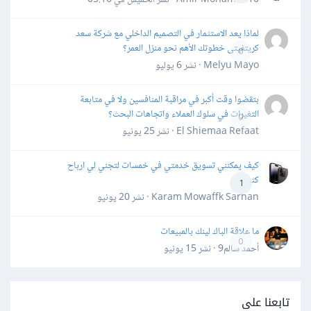
لماذا يعد الاستثمار في التصميم الداخلي مع شركة سعد
كريتفيتى خطوتك الأهم نحو منزل العمر؟
0
Melyu Mayo · نشر
6 يوليو
بتقضوا وقت أكبر في مراقبة المنافسين ولا في متابعة
التغيرات في سلوك العملاء واتجاهات البحث؟
0
El Shiemaa Refaat · نشر
25 يونيو
كيف يمكنني تسويق خدمتي في خمسات لتجني لي ارباح
كثيرة
1
Karam Mowaffk Sarhan · نشر
20 يونيو
ما علاقة الباك لينك بالمبيعات
0
أحمد سالم9 · نشر
15 يونيو
تابعنا على