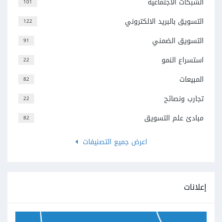
الشبكات الاجتماعية
101
التسويق بالبريد الالكتروني
122
التسويق الضمني
91
استسراع النمو
22
المبيعات
82
تجارب ونصائح
22
مبادئ علم التسويق
82
اعرض جميع التصنيفات
إعلانات