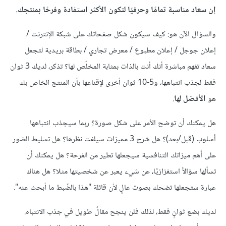
إن سعاد مناسبة تمامًا وحرفيًا لتكون الأكثر استفادة وفرحًا بمنتجك.
والسؤال الآن هو: كيف سيكون شكل صفحاتك على شبكة الإنترنت /
إعلان جوجل / إعلان مطبوع / معرض تجاري / بطاقة بريدية لتجعل
سعاد تفهم مباشرة أنك أنت بالذات بمثابة المخلّص لها؟ تذكر، لديك 3 ثوان
فقط لجذب انتباهها، و5-10 ثوان أخرى لإقناعها بأن المنتج الخاص بك
هو
الأفضل لها
.
هل يمكنك أن توضح الأمر على شكل صورة؟ ربما سيجذب انتباهها
أسلوب (قبل/بعد)؟ هل شرح 3 مميزات سيلفت نظرها؟ هل تسليط الضور
على أهم ميزاتك التنافسية سيجعلها تطير من الفرحة؟ هل يمكنك أن
تسألها سؤالاً استفزازيًا، عن شيء يعبر عن شخصيتها مثلا؟ هل هناك
عبارة ستجعلها تضحك بصوت عالٍ لأن قائلة "هذا بالضّبط ما أبحث عنه".
لديك بضع ثوانٍ فقط، لذلك فلن ينجح مقالٌ طويل في جذب الانتباه.