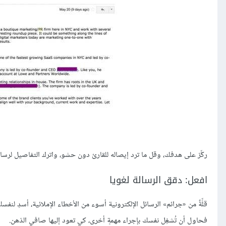
ركِّز على هدفك، وقل ما ترد إيصاله للقارئ دون حشو، واترك التفاصيل لرسائلَ
افعل: دقق الرسالة لغويا
قلِّةٌ من «جرائم» الرسائل الإلكترونية أسوء من الأخطاء الإملائية، أسدِ لنف
فحاول أن تُشغِل نفسك بإجراء مهمةٍ أخرى، كي تعود إليها صافي الذهن.