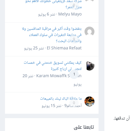
شركة سعد كريتفيتى خطوتك الأهم نحو
0
منزل العمر؟
Melyu Mayo · نشر
6 يوليو
بتقضوا وقت أكبر في مراقبة المنافسين ولا
في متابعة التغيرات في سلوك العملاء
0
واتجاهات البحث؟
El Shiemaa Refaat · نشر
25 يونيو
كيف يمكنني تسويق خدمتي في خمسات
لتجني لي ارباح كثيرة
1
Karam Mowaffk Sarhan · نشر
20
يونيو
ما علاقة الباك لينك بالمبيعات
0
أحمد سالم9 · نشر
15 يونيو
أن تدققها،
تابعنا على