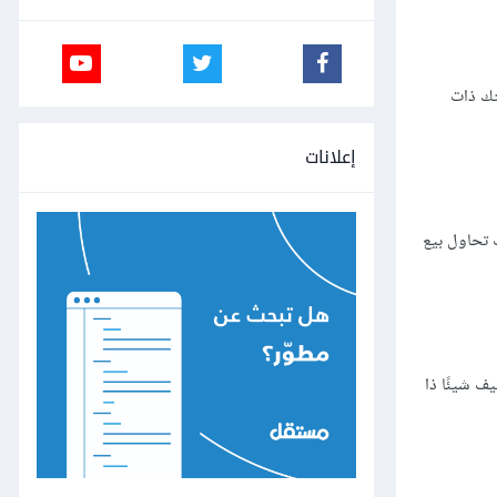
لتك ذات
إعلانات
ت تحاول بيع
يف شيئًا ذا