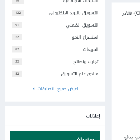
الشبكات الاجتماعية
101
التسويق بالبريد الالكتروني
على الرغم من أنَّ الأمر يبدو كأنَّه مهمةٌ مستحيلةٌ، لكنك لن تحتاج أن يكون لديك قدراتٌ خارقةٌ لتعثر على عناوين البريد الإلكتروني للمدراء التنفيذيين (CEOs)؛ فالأمر
122
التسويق الضمني
91
استسراع النمو
22
المبيعات
82
تجارب ونصائح
22
مبادئ علم التسويق
82
اعرض جميع التصنيفات
إعلانات
يةٍ يدفع