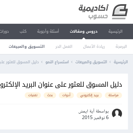
الرئيسية
دروس ومقالات
أسئلة وأجوبة
كتب
دورات
البرمجة
ريادة الأعمال
العمل الحر
التسويق والمبيعات
الرئيسية
التسويق والمبيعات
استسراع النمو
دليل المسوق للعثور على
دليل المسوق للعثور على عنوان البريد الإلكت
مراسلة
بريد إلكتروني
أدوات
بحث
تقنيات
بواسطة آية ايمش
6 نوفمبر 2015