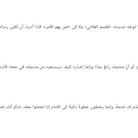
توجِّه حديثك «للقسم الفلاني» ولا إلى «لمن يهم الأمر»؛ فإذا أدرت أن تكون رسا
، أو أنَّ منتجك رائعٌ جدًا؛ وإنما إخباره كيف سيستفيد من منتجك في عمله؛ فأن
ِّم لك خدمةً، وإنما يخطون خطوةً ذكيةً إلى الأمام إذا تعاملوا معك. تذكر أنك تض