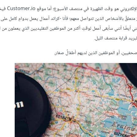
أنَّ أفضل وقتٍ لإرسال رسائل البريد الإلكتر
 متعلقٌ بالأشخاص الذين تتواصل معهم؛ فأنا -كرائد أعمال يعمل بدوامٍ كامل على ع
 أيضًا أنني سأبقى أعمل لوقتٍ أكثر من الموظفين التقليديين الذي يعملون من ا
بريد قرابة منتصف الليل.
لصحفيين، أو الموظفين الذين لديهم أطفالٌ صغار.