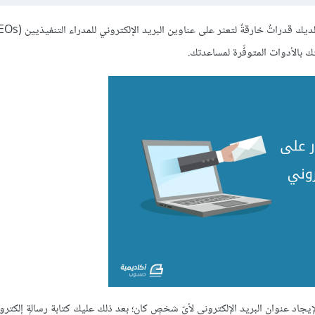
بالأدوات المتوفِّرة لمساعدتك.
جاد عنوان البريد الإلكتروني لأيّ شخصٍ كان؛ بعد ذلك عليك كتابة رسالةٍ إلكترون