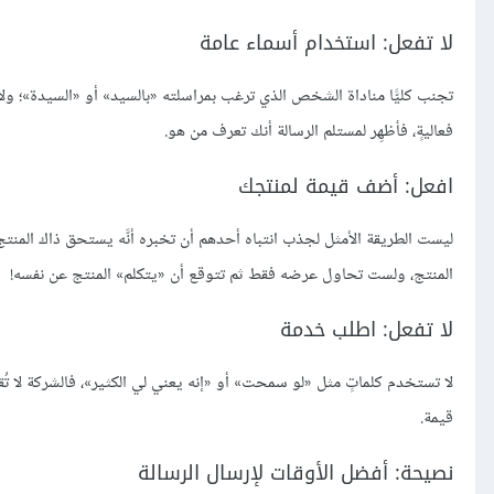
لا تفعل: استخدام أسماء عامة
تجنب كليًّا مناداة الشخص الذي ترغب بمراسلته «بالسيد» أو «السيدة»؛ ولا 
فعاليةٍ، فأظهِر لمستلم الرسالة أنك تعرف من هو.
افعل: أضف قيمة لمنتجك
ليست الطريقة الأمثل لجذب انتباه أحدهم أن تخبره أنَّه يستحق ذاك المنتج
المنتج، ولست تحاول عرضه فقط ثم تتوقع أن «يتكلم» المنتج عن نفسه!
لا تفعل: اطلب خدمة
لا تستخدم كلماتٍ مثل «لو سمحت» أو «إنه يعني لي الكثير»، فالشركة لا تُقد
قيمة.
نصيحة: أفضل الأوقات لإرسال الرسالة