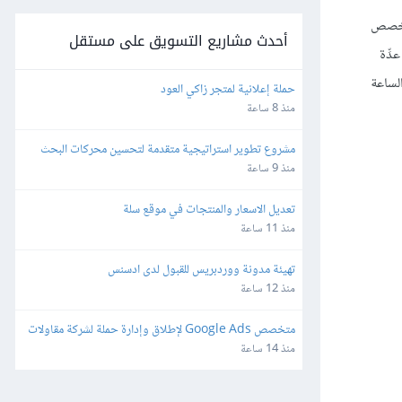
وني هو وقت الظهيرة في منتصف الأسبوع؛ أما موقع Customer.io فيخصص
أحدث مشاريع التسويق على مستقل
دِّة
لساعة
حملة إعلانية لمتجر زاكي العود
منذ 8 ساعة
مشروع تطوير استراتيجية متقدمة لتحسين محركات البحث 
(SEO) والفهرسة (Indexing)
منذ 9 ساعة
تعديل الاسعار والمنتجات في موقع سلة
منذ 11 ساعة
تهيئة مدونة ووردبريس للقبول لدى ادسنس
منذ 12 ساعة
متخصص Google Ads لإطلاق وإدارة حملة لشركة مقاولات 
وتشطيبات – Lead Generation
منذ 14 ساعة