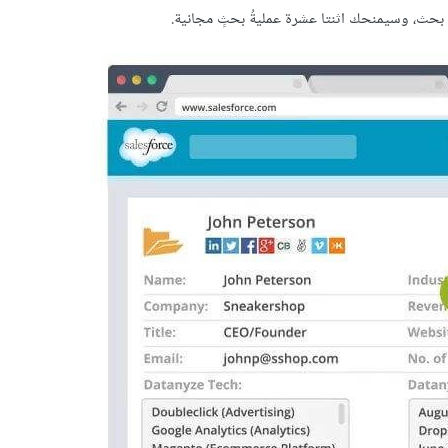
بحث، وسيمنحك اثنتا عشرة عمليةُ بحثٍ مجانية.