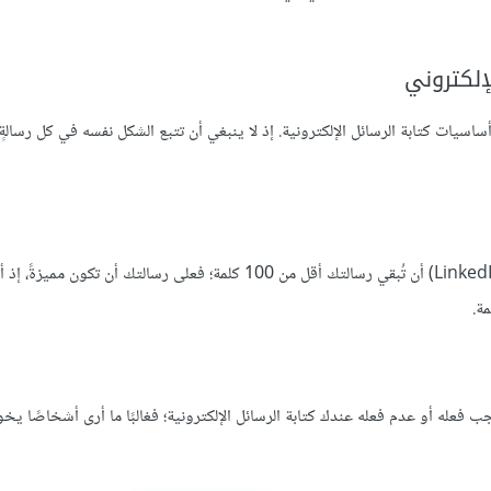
لإلكتروني
يات كتابة الرسائل الإلكترونية. إذ لا ينبغي أن تتبع الشكل نفسه في كل رسالةٍ إ
لا يجب أن تتجاوز رسالتك حاجز 150 كلمة، ويوصي موقع «لينكدين» (LinkedIn) أن تُبقي رسالتك أقل من 100 كلمة؛ فعلى رسالتك أن 
مة.
ب فعله أو عدم فعله عندك كتابة الرسائل الإلكترونية؛ فغالبًا ما أرى أشخاصًا 