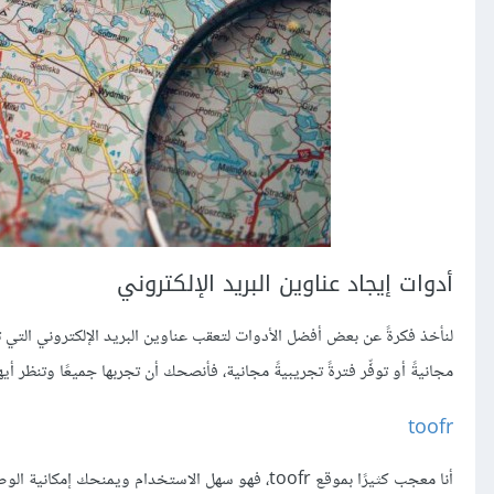
أدوات إيجاد عناوين البريد الإلكتروني
لنأخذ فكرةً عن بعض أفضل الأدوات لتعقب عناوين البريد الإلكتروني التي ت
مجانيةً أو توفِّر فترةً تجريبيةً مجانية، فأنصحك أن تجربها جميعًا وتنظر أي
toofr
أنا معجب كثيرًا بموقع toofr، فهو سهل الاستخدام ويم