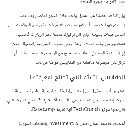
تعني أكثر من مجرد الاطلاع.
وإن كنّا قد حصلنا على عميل واحد خلال الشهر الماضي بعد خمس
زيارات، فهذا لا يعني أن الأمر سيتكرر ثانيةً. فلا يمكن بناء التوقعات على
أساس عينات بسيطة. وإن كان تركيزك منصبًا نحو الزيارات فحسب،
فستعجز عن جلب العملاء، وهذا يعني تقليص الميزانية (الضئيلة أصلًا).
إن كنت تودّ الوصول للجانب الصحيح من الربحية، فيتوجب عليك أن
تركز على مجموعة مختلفة من المقاييس عوضًا عن ذلك.
المقاييس الثلاثة التي تحتاج لمعرفتها
لنفترض أنك مسؤول عن إطلاق وإدارة استراتيجية إعلانية مدفوعة
لشركة إدارة مشاريع ناشئة تدعى ProjectStash.io، وهي الشركة التي
قال عنها موقع TechCrunch أنها خليفة Basecamp.
أعجبت حاضنة أعمال تدعى Investment.io بالعائدات الشهرية