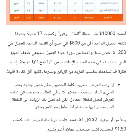
أنفقت 10000$ على حملة "المال الوفير" وكسبت 17 عميلاً جديدًا.
تكلفة العميل الواحد أقل من 600$ في حين أن القيمة الدائمة للعميل هي
1200$. خلال سنة واحدة من دورة حياة العميل ستجني ضعف المبلغ
الذي استثمرته في هذه الحملة الإعلانية.
من الواضح أنها مربحة
. إليك
فكرة قد تساعدك لتكسب المزيد من الزبائن وبسرعة، لكنها أقل كفاءة قليلاً:
إن زدت العرض، ستزيد تكلفة الحصول على عميل جديد بعض
الشيء، لكنك ستجذب عملاء أكثر. في الغالب، سترغب في زيادة
العرض لتصل لنقطة التعادل. لكن قد تصل بك الزيادة إلى النقطة
التي تخسر فيها حملتك، لذا تعامل مع الأمر بحذر.
بدلاً من أن جنيك 2$ لكل 1$ تنفقه، فإنك -بزيادتك للعرض- قد تكسب
1.50$ فحسب، لكنك ستجذب عملاء أكثر بكثير.