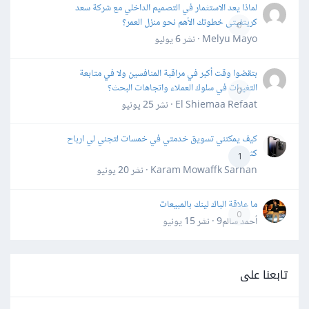
لماذا يعد الاستثمار في التصميم الداخلي مع شركة سعد
كريتفيتى خطوتك الأهم نحو منزل العمر؟
0
Melyu Mayo · نشر
6 يوليو
بتقضوا وقت أكبر في مراقبة المنافسين ولا في متابعة
التغيرات في سلوك العملاء واتجاهات البحث؟
0
El Shiemaa Refaat · نشر
25 يونيو
كيف يمكنني تسويق خدمتي في خمسات لتجني لي ارباح
كثيرة
1
Karam Mowaffk Sarhan · نشر
20 يونيو
ما علاقة الباك لينك بالمبيعات
0
أحمد سالم9 · نشر
15 يونيو
تابعنا على