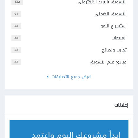
التسويق بالبريد الالكتروني
122
التسويق الضمني
91
استسراع النمو
22
المبيعات
82
تجارب ونصائح
22
مبادئ علم التسويق
82
اعرض جميع التصنيفات
إعلانات