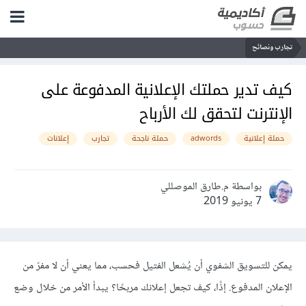
تجارب ونصائح
كيف تدير حملتك الإعلانية المدفوعة على
الإنترنت لتحقق لك الأرباح
حملة إعلانية
adwords
حملة ناجحة
تجارب
إعلانات
بواسطة م.طارق الموصللي
7 يونيو 2019
يمكن للتسويق الشفوي أن يُشعل الفتيل فحسب، مما يعني أن لا مفرّ من
الإعلان المدفوع. إذًا، كيف تجعل إعلانك مربحًا؟ يبدأ الأمر من خلال وضع