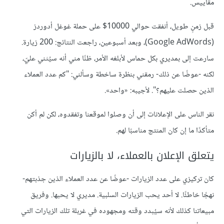
مقاييس.
قبل زمنٍ طويل، أنفقت حوالي 10000$ على حملة غوغل أدوردز
(Google AdWords)، وبعد أسبوعين، راجعت النتائج: 200 زيارة.
سارعت إلى بمديري بكل حماس لأبلغه الأمر، ظنًا مني أنه سيُثني عليّ،
لكنه -عوضًا عن ذلك- رمقني بنظرة ساخطة وسألني: "كم عدد العملاء
الذين حصلت عليهم؟". لأجيبه: «واحد».
نقر الناس على الإعلانات إلى أن وصلوا لموقعنا وتفقدوه، لكن لم أكن
متأكدًا ما إن كان المنتج مناسبًا لهم.
يتعلق الإعلان بالعملاء، لا بالزيارات
كان تركيزي على عدد الزيارات -عوضًا عن عدد العملاء الذين جذبتهم-
نهجًا خاطئًا. لا أحد يحب الزيارات السلبية. مديري لا يحبها. وفريق
مبيعاتنا كذلك لأنه سيُبدد وقته ومجهوده في غربلة تلك الزيارات التي