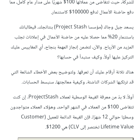
للشركة، حيث تتقاضى من عملائها 100$ شهريًا على مدار عامٍ كامل، مما
دفع حاضنة الأعمال لدفع 100000$ كاستثمار.
يسعد جيل وجاك (مؤسسا Project Stash) بنتائجك، فيطالبانك
باستثمار 20% مما حصلا عليه من حاضنة الأعمال في إعلانات تجلب
المزيد من الأرباح. والآن، لتضمن إنجاز المهمة بنجاح، أي المقاييس عليك
التركيز عليها أولاً، وكيف ستبدأ في حسابها؟
هناك ثلاثة أرقام عليك أن تعرفها. ولتوضيح بعض الأخطاء الشائعة التي
قد ترتكبها الشركات الناشئة، وكيفية معالجتها، سنبسط الحسابات.
أولاً، لا بدّ من معرفة القيمة الوسطية لعملاء ProjectStash. إن كنت
تتقاضى 100$ من العملاء في الشهر الواحد، وهؤلاء العملاء متواجدون
وسطيًا حوالي 12 شهرًا، فإن القيمة الدائمة للعميل (Customer
Lifetime Value تختصر إلى CLV) هي 1200$.