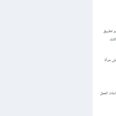
بر تطبيق
ركتك
على مرآة
عات العمل