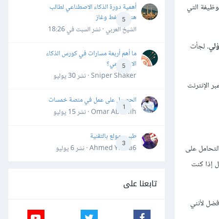
وظيفة التي
أهمية دورة الذكاء الاصطناعي لطالب
هندسة نفط وغاز
5
الشيخ العربي · نشر
السبت في 18:26
لي.
لجأت
ما أهم أربعة مسارات في كورس الذكاء
الاصطناعي؟
5
Sniper Shaker · نشر
30 يوليو
ر الإنترنت
الحصول على عمل في منصة خمسات
1
Omar Abdallh · نشر
15 يوليو
طبيب مولع بالتقنية
3
التحامل على
Ahmed Yahia6 · نشر
6 يوليو
ل إذا كنت
تابعنا على
فضل لأنني