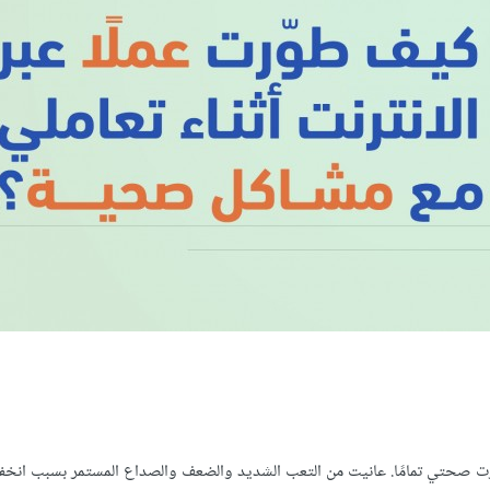
ع يومٍ إضافي. تلك كانت حياتي عام 2010 حين تدهورت صحتي تمامًا. عانيت من التعب الشديد والضعف والصداع المستمر بسبب ا