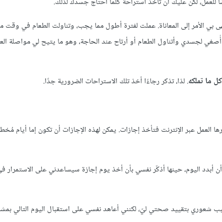
لعمل، لكن عليك أن تأخذ استراحة كلما أحتاج جسدك لذلك.
ى بي الأمر إلى المعاناة. عملت لفترة أطول مما يجب، وتناولت الطعام في وقت مت
نا أُصغي لجسدي وأتناول الطعام أو أرتاح عند الحاجة، وهو ما يتيح لي مواصلة الع
كل ما تملكه
. لذا، تذكر رجاءًا أخذ تلك الاستراحات الضرورية جدًا.
ها العمل عبر الإنترنت فتأخذ إجازات. يمكن لهذه الإجازات أن تكون إما أيام مُخطط 
ن أبدد اليوم، حينها أذكّر نفسي بأن أخذ يوم إجازة سيساعدني على الاستمرار في
بسبب شعوري بتقييد صحتي ليّ، لكنني أعاهد نفسي على استقبال اليوم التالي بمشاع