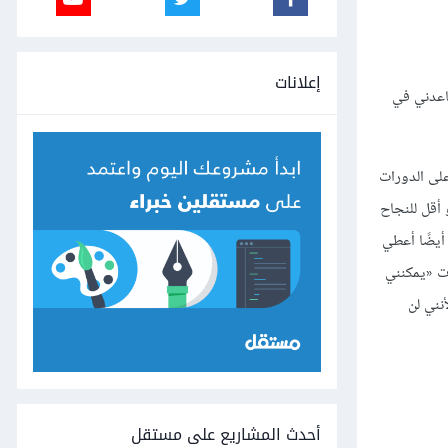
إعلانات
ساعدني في
على الدورات
ين من هذه الدورات كانت دورات جينا (Gina’s courses)، منحتني الدورتين (30 يومًا أو أقل للنجاح
ت أيضًا أعطي
رت «يمكنني
نني لن
أحدث المشاريع على مستقل