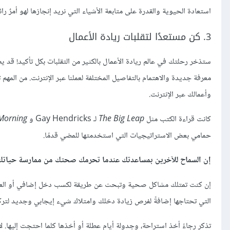
استعادة الحيوية والقدرة على متابعة الأشياء التي نريد إنجازها لهو أمرٌ ر
3. كن مستعدًا لتقلبات ريادة الأعمال
ستذخر رحلتك في عالم ريادة الأعمال بالكثير من التقلبات بكل تأكيد! قد ي
معرفة جديدة والاهتمام بالتفاصيل المختلفة لعملنا عبر الإنترنت. من الم
وأعمالك عبر الإنترنت.
كانت قراءة الكتب مثل
The Big Leap
لـ Gay Hendricks و
 Morning
حمامي بعض الاستراتيجيات التي استخدمتها للمضي قدمًا.
إن السماح للآخرين بمساعدتك عندما تحرمك صحتك من ممارسة حياتك ال
إن كنت تمتلك مشاكل صحية وتبحث عن طريقة لكسب دخل إضافي أو العمل ب
التي تحتاجها إضافةً لفرص زيادة دخلك وامتلاك شيء إيجابي وجديد لتركز
تذكر رجاءً أخذ استراحة، وجدولة أيام عطلة أو أخذها كلما احتجت إليها. 