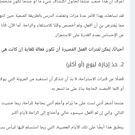
أعرف أن هذا صعب عندما تحاول اكتشاف شيء ما أو عندما تكون متحمسًا ل
لقد تساهلت بهذا الأمر عدة مرات وتعلمت الدرس بالطريقة الصعبة حين انته
مما يُفترض بيّ أن أفعل، ولم أخصص وقتًا للاستلقاء والراحة. أما الآن، فأ
عن الإحساس بعدم القدرة على الاستمرار.
أحيانًا، يُمكن لفترات العمل القصيرة أن تكون فعالة للغاية إن كانت هي 
2. خذ إجازة ليومٍ (أو أكثر)
فضلًا عن فترات الاستراحة، لا بدّ أن تتذكر أن تستفيد من المرونة التي يوفر
أو كلما اقتضت الحاجة بناءً على ما تشعر به.
عندما أشعر أنني لست على ما يُرام وأعلم أنني بحاجة للراحة، ربما خشيت أ
التالي. وإني إن لم أفعل، سيسوء حالي وأحتاج إلى الراحة لأيامٍ أكثر.
ينطبق هذا أيضًا على تلك الأيام العصيبة، التي ربما استسلم فيها لليأس 