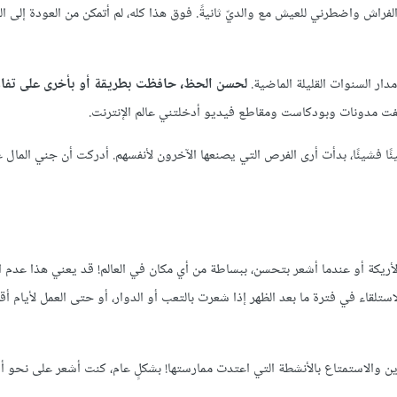
اش واضطرني للعيش مع والديّ ثانيةً. فوق هذا كله، لم أتمكن من العودة إلى ال
ار السنوات القليلة الماضية.
لحسن الحظ، حافظت بطريقة أو بأخرى على تفاؤ
شفت مدونات وبودكاست ومقاطع فيديو أدخلتني عالم الإنترنت.
ا فشيئًا، بدأت أرى الفرص التي يصنعها الآخرون لأنفسهم. أدركت أن جني المال عب
أريكة أو عندما أشعر بتحسن، ببساطة من أي مكان في العالم! قد يعني هذا عدم 
استلقاء في فترة ما بعد الظهر إذا شعرت بالتعب أو الدوار، أو حتى العمل لأيام أق
ين والاستمتاع بالأنشطة التي اعتدت ممارستها! بشكلٍ عام، كنت أشعر على نحو أ