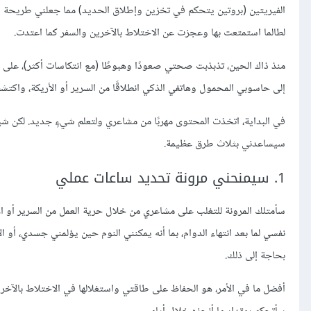
الفيريتين (بروتين يتحكم في تخزين وإطلاق الحديد) مما جعلني طريحة الفر
لطالما استمتعت بها وعجزت عن الاختلاط بالآخرين والسفر كما اعتدت.
منذ ذاك الحين، تذبذبت صحتي صعودًا وهبوطًا (مع انتكاسات أكثر)، على مد
إلى حاسوبي المحمول وهاتفي الذكي انطلاقًا من السرير أو الأريكة، واكت
في البداية، اتخذت المحتوى مهربًا من مشاعري ولتعلم شيءٍ جديد. لكن شيئً
سيساعدني بثلاث طرق عظيمة.
1. سيمنحني مرونة تحديد ساعات عملي
سأمتلك المرونة للتغلب على مشاعري من خلال حرية العمل من السرير أو ال
نفسي لما بعد انتهاء الدوام، بما أنه يمكنني النوم حين يؤلمني جسدي، أو ال
بحاجة إلى ذلك.
أفضل ما في الأمر، هو الحفاظ على طاقتي واستغلالها في الاختلاط بالآخر