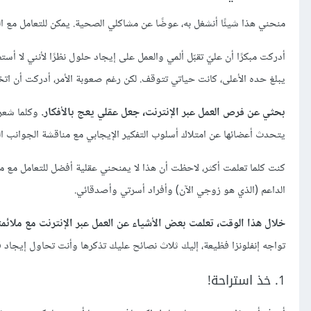
منحني هذا شيئًا أنشغل به، عوضًا عن مشاكلي الصحية. يمكن للتعامل مع ال
أدركت مبكرًا أن عليّ تقبّل ألمي والعمل على إيجاد حلول نظرًا لأنني لا أس
يبلغ حده الأعلى، كانت حياتي تتوقف. لكن رغم صعوبة الأمر، أدركت أن اتخا
بحثي عن فرص العمل عبر الإنترنت، جعل عقلي يعج بالأفكار.
وكلما شعرت
يتحدث أعضائها عن امتلاك أسلوب التفكير الإيجابي مع مناقشة الجوانب الم
كنت كلما تعلمت أكثر، لاحظت أن هذا لا يمنحني عقلية أفضل للتعامل مع م
الداعم (الذي هو زوجي الآن) وأفراد أسرتي وأصدقائي.
خلال هذا الوقت، تعلمت بعض الأشياء عن العمل عبر الإنترنت مع ملائم
تواجه إنفلونزا فظيعة، إليك ثلاث نصائح عليك تذكرها وأنت تحاول إيجاد 
1. خذ استراحة!