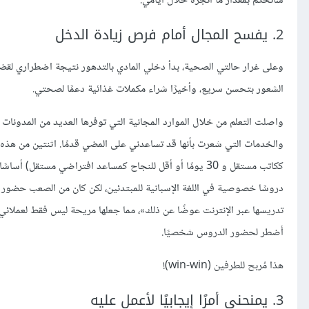
سأتحكم بمقدار ما أنجزه خلال أيامي.
2. يفسح المجال أمام فرص زيادة الدخل
وعلى غرار حالتي الصحية، بدأ دخلي المادي بالتدهور نتيجة اضطراري لقضا
الشعور بتحسن سريع، وأخيرًا شراء مكملات غذائية دعمًا لصحتي.
واصلت التعلم من خلال الموارد المجانية التي توفرها العديد من المدونا
ككاتب مستقل و 30 يومًا أو أقل للنجاح كمساعد افتراضي مست
دروسًا خصوصية في اللغة الإسبانية للمبتدئين، لكن كان من الصعب حضور 
تدريسها عبر الإنترنت عوضًا عن ذلك»، مما جعلها مريحة ليس فقط لعملائي ا
أضطر لحضور الدروس شخصيًا.
هذا مُربح للطرفين (win-win)!
3. يمنحني أمرًا إيجابيًا لأعمل عليه