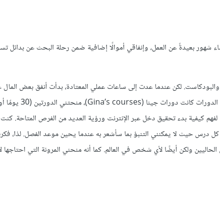
ء شهور بعيدةً عن العمل، وإنفاقي أموالًا إضافية ضمن رحلة البحث عن بدائل ت
ت والبودكاست. لكن عندما عدت إلى ساعات عملي المعتادة، بدأت أنفق بعض المال 
والخدمات التي شعرت بأنها قد تساعدني على المضي قدمًا. اثنت
قل) أساسًا لفهم كيفية بدء تحقيق دخل عبر الإنترنت ورؤية العديد من الفرص المتاحة. كن
كل درس حيث لا يمكنني التنبؤ بما سأشعر به عندما يحين موعد الفصل. لذا، فك
لحاليين ولكن أيضًا لأي شخص في العالم. كما أنه منحني المرونة التي احتاجها لأ