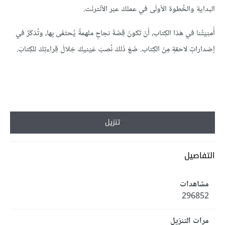
البدايةِ والخُطوة الأولَى في عملكَ عبْر الأنْترنَت.
أُمنِيَتُنا في هَذا الكِتاب، أَنْ تَكونَ قِصّةَ نجاحٍ ملهمةً يُحتَفَى بِها، وتُذكَرُ في
إصْداراتٍ لاحقةٍ مِنَ الكِتاب. ضَعْ ذَلكَ نُصبَ عَيْنيكْ خِلالَ قِراءتِكَ للكِتابْ.
تنزيل
التفاصيل
مشاهدات
296852
مرات التنزيل