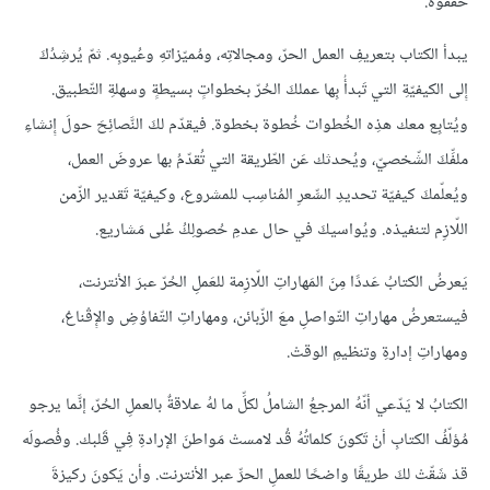
حقَّقُوه.
يبدأ الكتاب بتعريفِ العمل الحرّ، ومجالاتِه، ومُميّزاتهِ وعُيوبِه. ثمّ يُرشِدُكَ
إِلى الكيفيّةِ التي تَبدأُ بِها عملكَ الحُرّ بخطواتٍ بسيطةٍ وسهلةِ التّطبيق.
ويُتابِع معك هذِه الخُطوات خُطوة بخطوة. فيقدّم لكَ النَّصائِحَ حولَ إِنشاءِ
ملفِّكَ الشّخصيّ، ويُحدثك عَن الطّريقة التي تُقدّمُ بها عروضَ العمل،
ويُعلّمكَ كيفيّة تحديدِ السِّعرِ المُناسِب للمشروع، وكيفيّة تَقدير الزّمن
اللّازِم لتنفيذه. ويُواسيكَ في حال عدمِ حُصولِكُ عُلى مَشاريع.
يَعرضُ الكتابُ عَددًا مِنَ المَهاراتِ اللّازِمة للعَملِ الحُرّ عبرَ الأنترنت،
فيستعرضُ مهاراتِ التّواصلِ معَ الزّبائن، ومهاراتِ التّفاوُضِ والإِقْناعْ،
ومهاراتِ إدارةِ وتنظيمِ الوقتْ.
الكتابُ لا يَدّعي أنّهُ المرجعُ الشاملُ لكلِّ ما لهُ علاقةٌ بالعملِ الحُرّ، إنَّما يرجو
مُؤلّفُ الكتابِ أنْ تَكونَ كلماتُهُ قُد لامستْ مَواطنَ الإرادةِ فِي قَلبك. وفُصولَه
قدْ شَقّتْ لكَ طريقًا واضحًا للعملِ الحرِّ عبر الأنترنت. وأن يَكونَ ركيزةَ