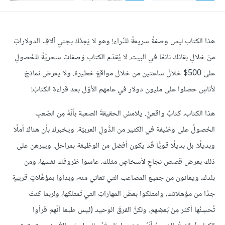
هذا الكتاب ليس وصفةً سريعةً للثّراء! وهو لا يَعِدُكَ بجنيِ آلافِ الدولاراتِ
منْ خلالِ بقائكَ نائمًا في البيت. لا يُقدّم الكتاب وَصفاتٍ سحريّةً للحُصولِ
على 500$ خلالَ ساعتين من خلال مواقعَ خطيرة. ولا يعرض نماذجَ
لأناسٍ حصلوا على مليون دولار في عامهم الأوّل بعد قراءة الكتابْ!
هذا الكتاب، كتابٌ واقعيٌّ. يلامسُ الحقيقةَ الصعبة بأنّهُ مِن الصّعبِ
الحُصولُ على وظيفة في الكثير من الدُّولِ العربيّة. ويخبرك بأن هناكَ أملًا
وبديلًا. بل بديلًا قويًّا قَد يكون أفضل من الوظيفة بمراحل. ويبرهن على
ذلك بعرض قصص نجاحٍ لأشخاصٍ مثلك، عاشوا ظروفك نفسها، ومن
بلدك، ويعانون من جميع المصاعب التي تعاني منه، وبدأوا بمؤهِّلاتٍ قريبةٍ
جدًا من مؤهلاتك، وامتلكوا بعضَ المهاراتِ التي تَمتلكها، ولربما كنتَ
تُحسِنُها أكثر مِنْ بَعضِهم. ولكنَّ الفرقَ الوحيد (ليس طبعا أنّهم قرأوا