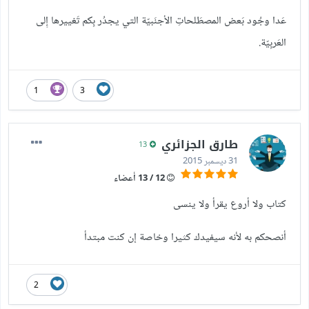
عَدا وجُود بَعض المصطَلحاتِ الأجنَبيّة التي يجدُر بِكم تَغييرها إِلى
العَربِيّة.
1
3
طارق الجزائري
13
31 ديسمبر 2015
12 / 13 أعضاء
كتاب ولا أروع يقرأ ولا ينسى
أنصحكم به لأنه سيفيدك كثيرا وخاصة إن كنت مبتدأ
2