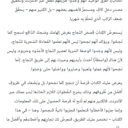
الكتاب)، الفرقُ الوَحيدُ أنّهُم وَجَدوا طَريقَهُم للعملِ عَبْر الأنترنت وتحقيقِ
مصدرِ دخلٍ كافٍ ومستمرٍّ لأنفسهم، بعضهم – بل الكثير منهم – يحقِّقُ
ضِعف الرّاتِبِ الّذي تَحلُمُ بِه شَهريا.
يَستعرضُ الكِتابُ قِصصَ النَّجاح بغرضِ إلهامكَ ومَنحِكَ الدَّافِع لتنجح كما
نَجحُوا. ويؤكد أنّهم نجحوا ليس لأنّهم تعلّموا المُعادلة السِّحرية للنَّجاح،
وليس لأنّهم وجدوا الوصفة السّرية لعصيرِ النّجاح فأعدّوه وشربوه، وليس
لأنّ هناك (واسطةً) أخدتْ بأيديهم وعبرت بهم إلى طريقِ النّجاح. إنّما
نجَحوا لأنّهم عَمِلوا وتَعبوا وصَابروا وواصَلوا حتّى وَصَلوا.
يعرض عليك الكتابُ فرصةَ أنْ تنجح كَما نجحوا، بَل ويَضَعك في ظروفٍ
أَفضَل مِن ظُروفهم. وذلك بشرحِ الخُطواتِ اللّازمِ اتّخاذها لبدءِ عملكَ عبر
الأنترنت. فالكثير مِنهم لم تُتَح لَه فرصة الحصول على تلك المعلومات،
وإنما جرّبوا فأخطأوا فتعلّموا فجرّبوا ثانيةً فنجحوا. وهنا – في هذا
الكتاب – نختصر عليك الطّريق، فنعرضُ لكَ تجارِبَهم وأخْطاءَهُم وأَفْضلَ ما