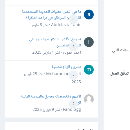
ما هي أفضل التقنيات الحديثة المستخدمة
للكشف عن السرطان في مراحله المبكرة؟
3
Abdelaziz Tahir · نشر
8 مارس
تسويق الأفكار الابتكارية والعثور على
الشركاء المناسبين
1
بيقات التي
احمد حموده · نشر
1 مارس 2025
مشروع الواح شمسية
تدفّق العمل
Mohammad Awali · نشر
25 فبراير
2
2025
الاسهم وتخصصاته وفريق والهندسة المالية
الخ
2
Fahd Ggg · نشر
9 فبراير 2025