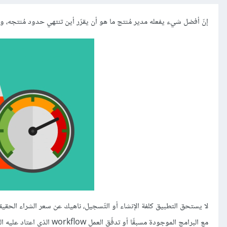
إنّ أفضل شيء يفعله مدير مُنتج ما هو أن يقرّر أين تنتهي حدود مُنتجه، وأي
لا يستحق التطبيق كلفة الإنشاء أو التّسجيل، ناهيك عن سعر الشراء الحقيقي 
مع البرامج الموجودة مسبقًا أو تدفّق العمل workflow الذي اعتاد عليه المستخدمون بالفعل. إنّها معضلة المُنتج المعتدل، يجب عليك أن تجد المُنتج المناسب فحسب.