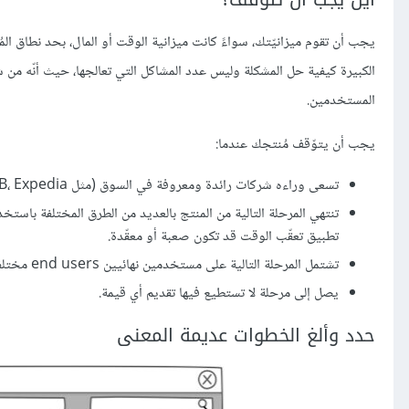
يجب أن تقوم ميزانيّتك، سواءً كانت ميزانية الوقت أو المال، بحد نطاق ال
الكبيرة كيفية حل المشكلة وليس عدد المشاكل التي تعالجها، حيث أنّه من ش
المستخدمين.
يجب أن يتوّقف مُنتجك عندما:
تسعى وراءه شركات رائدة ومعروفة في السوق (مثل PayPal، IMDB، Expedia) وأنت لست على استعداد للمنافسة.
تنتهي المرحلة التالية من المنتج بالعديد من الطرق المختلفة باستخ
تطبيق تعقّب الوقت قد تكون صعبة أو معقّدة.
تشتمل المرحلة التالية على مستخدمين نهائيين end users مختلفين عن المستخدمين في المراحل السابقة، مثلًا المدراء، المحاسبين، إلخ.
يصل إلى مرحلة لا تستطيع فيها تقديم أي قيمة.
حدد وألغ الخطوات عديمة المعنى