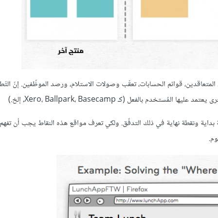
المتعاقدين، قوائم الحسابات، تعقّب وصولات الاستلام، ورصد الموظّفين. إنّ التّط
م بالفعل (كـ Xero، Ballpark، Basecamp، إلخ.)
 بداية ونقطة نهاية في ذلك التدفّق. ولكي تعرف مواقع هذه النقاط يجب أن تفهم 
وم.