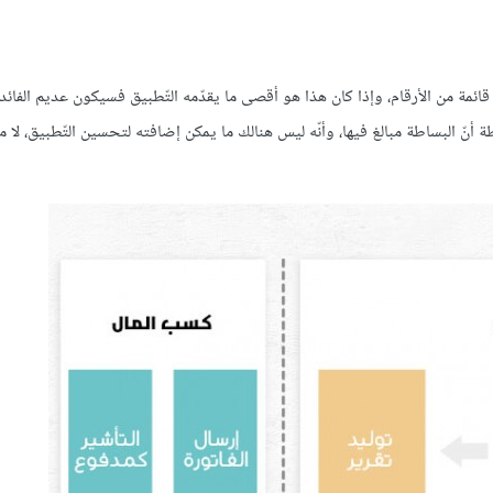
ئمة من الأرقام، وإذا كان هذا هو أقصى ما يقدّمه التّطبيق فسيكون عديم الفائد
أنّ البساطة مبالغ فيها، وأنّه ليس هنالك ما يمكن إضافته لتحسين التّطبيق، لا