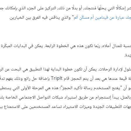
ر إشكالًا التي يحلّها مُنتجك، أو بدلًا من ذلك، التركيز على الجزء الذي بإمكانك جع
ك عبارة عن فيتامين أم مسكّن ألم
" والذي يناقش فيه الفرق بين الخيارين.
ة للمثال أعلاه، ربّما تكون هذه هي الخطوة الرابعة. يمكن في البدايات المبكّرة 
ّدة.
T. يقوم هذا التطبيق بتقديم الحلول لإدارة الرحلات. يمكن أن تكون خطوة البداية لهذا التطبيق هي البحث عن 
TripIt لم يستطع إضافة قيمة في هذه الحالة. إنّ أوّل مرحلة يمكنهم إضافة قيمة عندها هي بعد أن يتم الحجز. قام TripIt بإضاف
يمكن أن يحدث قبل أن يستطيع TripIt إضافة قيمة هو أن "يفتح المستخدم رسالة تأكيد الحجز"؛ هذه هي المرحلة الأولى التي يس
اك. وبالمثل، يبدأ إنستجرام عن طريق استيراد شبكات التواصل الاجتماعي الخاصة بك،
الوقت عن طريق استيراد المشاريع من Basecamp. إنّ واجهات التّطبيقات الجيّدة وميزات الاستيراد تساعد المستخدمين على الاستم