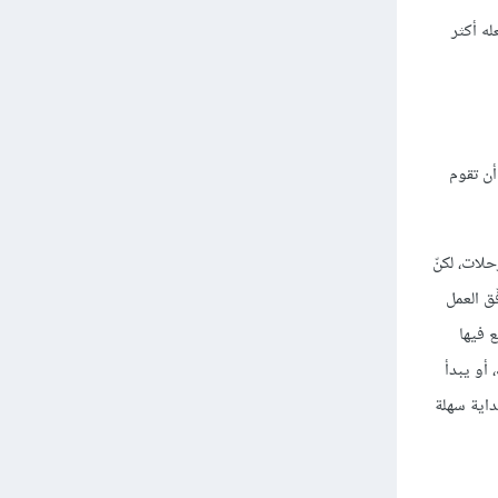
له أكثر
أن تقوم
الرحلات، لكنّ
ة حل رائع وذلك بفهم تدفّق العمل
تطيع فيها
 أو يبدأ
تاع ببداية سهلة