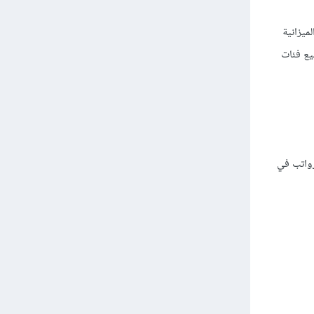
ميزانية
يع فئات
رواتب في