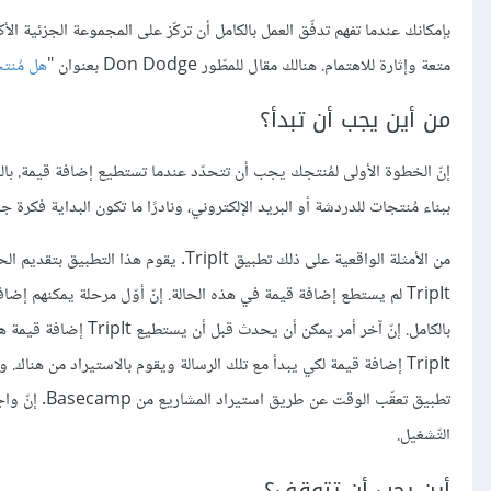
بإمكانك عندما تفهم تدفّق العمل بالكامل أن تركّز على المجموعة الجزئية الأكث
متعة وإثارة للاهتمام. هنالك مقال للمطّور Don Dodge بعنوان "
هل مُنتج
من أين يجب أن تبدأ؟
إنّ الخطوة الأولى لمُنتجك يجب أن تتحدّد عندما تستطيع إضافة قيمة. بالنسب
ببناء مُنتجات للدردشة أو البريد الإلكتروني، ونادرًا ما تكون البداية فكرة جي
من الأمثلة الواقعية على ذلك تطبيق ripIt
بالكامل. إنّ آخر أمر 
TripIt إضافة قيمة لكي يبدأ مع تلك الرسالة ويقوم بالاستيراد من هن
تطبيق تعقّب 
التّشغيل.
أين يجب أن تتوقف؟