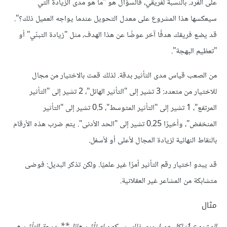
على الفرد. بالنسبة لفريقي، فالسؤال هو "ما هو مدى الزيادة التي
سيعكسها هذا المشروع على معدل التحويل عندما يواجه العميل ذلك؟".
قد يضع فريقك هدفًا آخر عوضًا عن هذا الهدف، مثل "زيادة التبنّي" أو
"تعظيم البهجة".
من الصعب قياس مدى التأثير بدقة. لذلك قمت بالاختيار من مجال
للاختيار من متعدد: 3 تشير إلى "التأثير الهائل"، 2 تشير إلى "التأثير
المرتفع"، 1 تشير إلى "التأثير المتوسط"، 0.5 تشير إلى "التأثير
المنخفض"، وأخيرًا 0.25 تشير إلى "الحد الأدنى". يتم ضرب هذه الأرقام
بالنقاط النهائية لزيادة المجال لأعلى أو لأسفل.
قد يبدو اختيار رقم التأثير أمرًا غير علميًا. ولكن تذكر البديل: فوضى
متشابكة من المشاعر غير العقلانية.
مثال