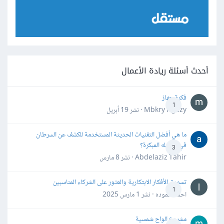
أحدث أسئلة ريادة الأعمال
فكرة جهاز
1
Mbkry Hgazy · نشر
19 أبريل
ما هي أفضل التقنيات الحديثة المستخدمة للكشف عن السرطان
في مراحله المبكرة؟
3
Abdelaziz Tahir · نشر
8 مارس
تسويق الأفكار الابتكارية والعثور على الشركاء المناسبين
1
احمد حموده · نشر
1 مارس 2025
مشروع الواح شمسية