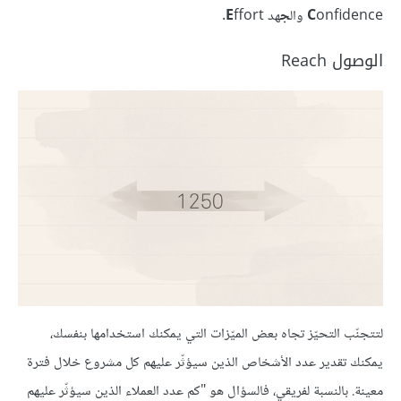
onfidence وال
C
ج
هد
ffort.
E
الوصول Reach
لتتجنّب التحيّز تجاه بعض الميّزات التي يمكنك استخدامها بنفسك،
يمكنك تقدير عدد الأشخاص الذين سيؤثّر عليهم كل مشروع خلال فترة
معينة. بالنسبة لفريقي، فالسؤال هو "كم عدد العملاء الذين سيؤثّر عليهم