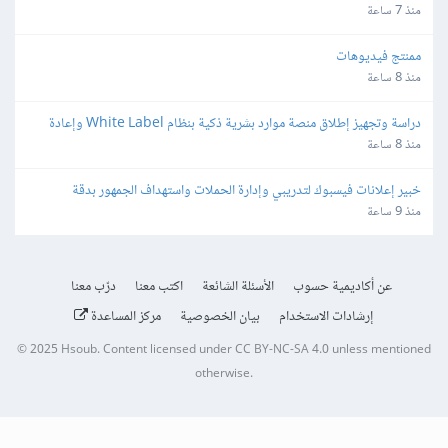
والمجالات القانونية
منذ 7 ساعة
ممنتج فيديوهات
منذ 8 ساعة
دراسة وتجهيز إطلاق منصة موارد بشرية ذكية بنظام White Label وإعادة 
البيع
منذ 8 ساعة
خبير إعلانات فيسبوك لتدريبي وإدارة الحملات واستهداف الجمهور بدقة
منذ 9 ساعة
عن أكاديمية حسوب
الأسئلة الشائعة
اكتب معنا
درّب معنا
إرشادات الاستخدام
بيان الخصوصية
مركز المساعدة
© 2025
Hsoub
.
Content licensed under
CC BY-NC-SA 4.0
unless mentioned
otherwise.