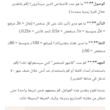
الوصول**
:** ما هو عدد الأشخاص الذين سيتأثرون؟ (قم بالتقدير
خلال فترة زمنية محددة.)
التأثير**
:** ما هو مدى تأثير ذلك على كل شخص؟ (هائل = 3x، مرتفع
= 2x، متوسط = 1x، منخفض = 0.5x، الحد الأدنى = 0.25x.)
الثقة**
:** ما مدى ثقتك بتقديراتك؟ (مرتفع = 100٪، متوسط = 80٪،
منخفض = 50٪).
الجهد**
:** كم عدد "الأشهر للشخص" التي سيستغرقها ذلك؟ (قم
باستخدام أعداد كاملة أو قم باستخدام حد أدنى خلال نصف شهر - لا
تدخل في متاهة التقدير.)
عندما تقوم بتقدير هذه العوامل، قم بجمعهم ضمن نتيجة واحدة حتى
تتمكن من مقارنة المشاريع بسرعة. وإليك الصيغة البسيطة لذلك: