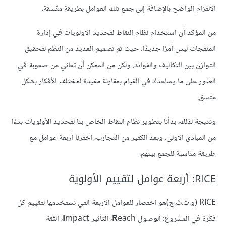
الالتزام الواضح بالإضافة إلى جمع تلك العوامل بطريقة متّسقة.
من المؤكد أن استخدام نظام النقاط لتحديد الأولويات في إدارة
المنتجات ليس أمرًا جديدًا. حيث تم تصميم العديد من النظم لتحقيق
التوازن بين التكاليف والفوائد. ولكن من الممكن أن تعاني من صعوبة في
العثور على ما يساعدك في القيام بمقارنة مفيدة لمختلف الأفكار بشكل
متسق.
ونتيجة لذلك، بدأنا بتطوير نظام النقاط الخاص بنا لتحديد الأولويات بدءًا
من المبادئ الأولى. وبعد الكثير من التجارب، اخترنا أربعة عوامل مع
طريقة مناسبة للجمع بينهم.
RICE: أربعة عوامل لتقييم الأولوية
RICE (و.ت.ث.ج)هو اختصار للعوامل الأربعة التي نستخدمها لتقييم كل
فكرة في المشروع: ال
و
صول
each، ال
R
ت
أثير
mpact، ال
I
ث
قة