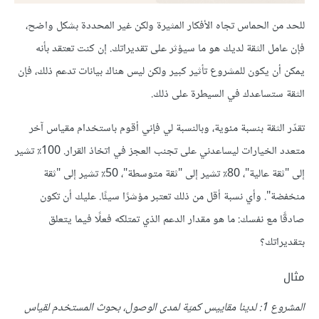
للحد من الحماس تجاه الأفكار المثيرة ولكن غير المحددة بشكل واضح،
فإن عامل الثقة لديك هو ما سيؤثر على تقديراتك. إن كنت تعتقد بأنه
يمكن أن يكون للمشروع تأثير كبير ولكن ليس هناك بيانات تدعم ذلك، فإن
الثقة ستساعدك في السيطرة على ذلك.
تقدّر الثقة بنسبة مئوية، وبالنسبة لي فإني أقوم باستخدام مقياس آخر
متعدد الخيارات ليساعدني على تجنب العجز في اتخاذ القرار. 100٪ تشير
إلى "ثقة عالية"، 80٪ تشير إلى "ثقة متوسطة"، 50٪ تشير إلى "ثقة
منخفضة". وأي نسبة أقل من ذلك تعتبر مؤشرًا سيئًا. عليك أن تكون
صادقًا مع نفسك: ما هو مقدار الدعم الذي تمتلكه فعلًا فيما يتعلق
بتقديراتك؟
مثال
المشروع
1:
لدينا مقاييس كميّة لمدى الوصول، بحوث المستخدم لقياس