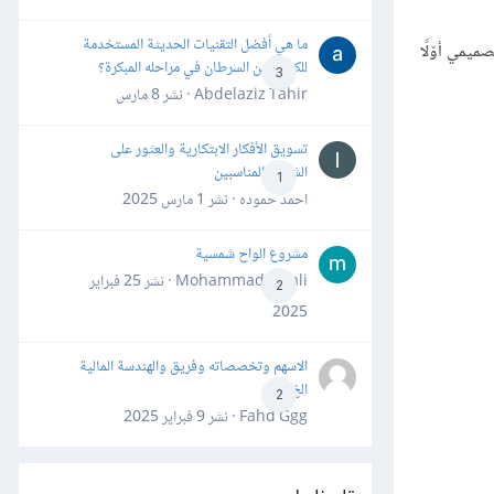
ما هي أفضل التقنيات الحديثة المستخدمة
 كان تطبيق هذا التّفكير التّصميمي أوّلًا
للكشف عن السرطان في مراحله المبكرة؟
3
Abdelaziz Tahir · نشر
8 مارس
تسويق الأفكار الابتكارية والعثور على
الشركاء المناسبين
1
احمد حموده · نشر
1 مارس 2025
مشروع الواح شمسية
Mohammad Awali · نشر
25 فبراير
2
2025
الاسهم وتخصصاته وفريق والهندسة المالية
الخ
2
Fahd Ggg · نشر
9 فبراير 2025