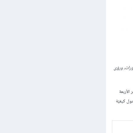
صوّرات، ورؤى
 الأربعة
حول كيفيّة