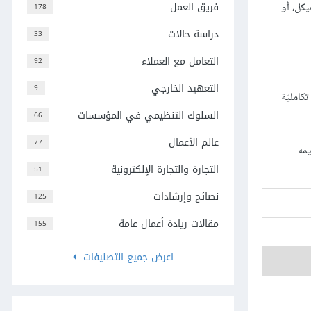
فريق العمل
كل، أو
178
دراسة حالات
33
التعامل مع العملاء
92
التعهيد الخارجي
9
كامليّة
السلوك التنظيمي في المؤسسات
66
عالم الأعمال
77
مه
التجارة والتجارة الإلكترونية
51
نصائح وإرشادات
125
مقالات ريادة أعمال عامة
155
اعرض جميع التصنيفات