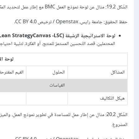
الشّكل 19.2: مثال عن لوحة نموذج العمل BMC مع إطار عمل لتحديد المكونات الرئيسة للمشروع.
حفظ الحقوق: جامعة رايس، Openstax / ترخيص CC BY 4.0.
لوحة الاستراتيجيّة الرّشيقة (Lean StrategyCanvas -LSC)
المحتملين، قصد التّحسين المستمرّ للمنتج، أو الفكرة، لتلبية احتياجات ال
لوحة الإ
المشاكل
الحلول
القيم المقترحة
القياسات
هيكل التّكاليف
الشّكل 20.2: مثال عن إطار عمل للمساعدة في تطوير نموذج العمل، وا
المشروع.