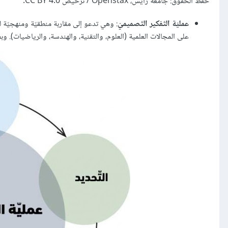
حفظ الحقوق: جامعة رايس، Openstax / ترخيص CC BY 4.0.
عمليّة التّفكير التّصميميّ
على المجالات العلمية (العلوم، والتقنية، والهندسة، والرياضيات). وب