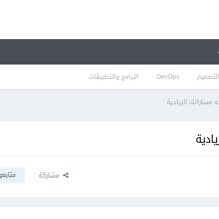
لتصميم
DevOps
البرامج والتطبيقات
 مساراتك الريادية
يادية
متابعو
مشاركة