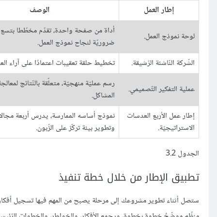
إطار العمل
الوصف
أداة من صفحة واحدة، تقدّم مخطّطا بتسع ل
لوحة نموذج العمل.
ضروريّة لنجاح نموذج العمل.
الشّركة النّاشئة الرّشيقة.
تخطيط حلقة تعقيبات اعتمادًا على آراء العم
رسم عمليّة منهجيّة، متعلّقة بالنّتائج لمعالج
عملية التفكير التّصميمي.
المشاكل.
إطار عمل الأربع العدسات
نموذج أساسه الممارسة، يدرس أربعة مجالا
الاستراتيجيّة.
وتطوير بيئة تركّز على الزّبون.
الجدول 3.2
تطبيق الإطار من خلال خطة تنفيذ
ستصل أثناء تطوير مشروعك إلى مرحلة يصبح من المهم فيها تسجيل أفكارك،
منظّم موضّحٌ خطوة بخطوة، ويجمع الأفكار، والخواطر، والخطوات الرّئيسة ال