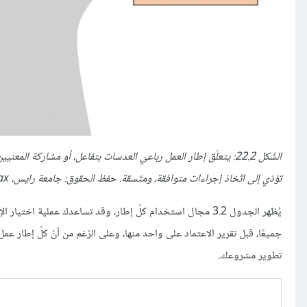
الشّكل 22.2: يتعلّق إطار العمل رباعيّ العدسات بتفاعل، أو مشاركة ا
تؤدّي إلى اتّخاذ إجراءات متوافقة، ومتّسقة. حفظ الحقوق: جامعة رايس، Openstax / ترخيص CC BY 4.0.
يُظهر الجدول 3.2 مجال استخدام كلّ إطار، وقد تساعدك عملية 
جميعًا، قبل تقرير الاعتماد على واحد منها، وعلى الرّغم من أنّ كلّ إطار عمل
تطوير مشروعك.