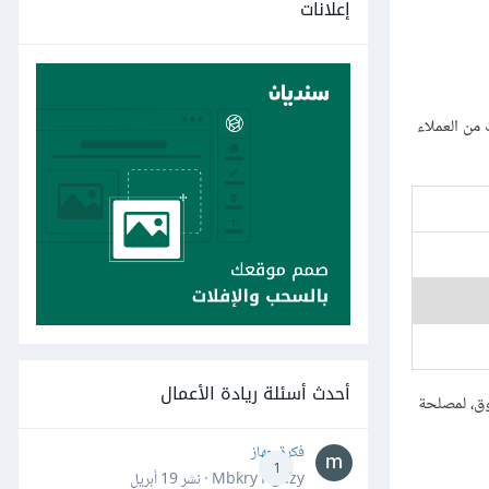
إعلانات
قة تعقيبات من العملاء
أحدث أسئلة ريادة الأعمال
ّوق، لمصلحة
فكرة جهاز
1
Mbkry Hgazy · نشر
19 أبريل