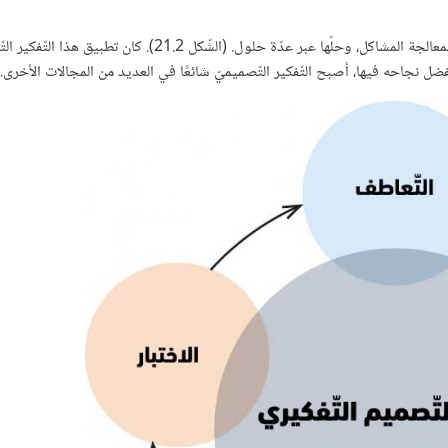
: وهي تدعو إلى مقاربة منطقيّة ومنهجيّة لمعالجة المشاكل، وحلّها عبر عدّة حلول. (الشّكل 21.2).
فضل نجاحه فيها، أصبح التّفكير التّصميميّ شائعًا في العديد من المجالات الأخرى.