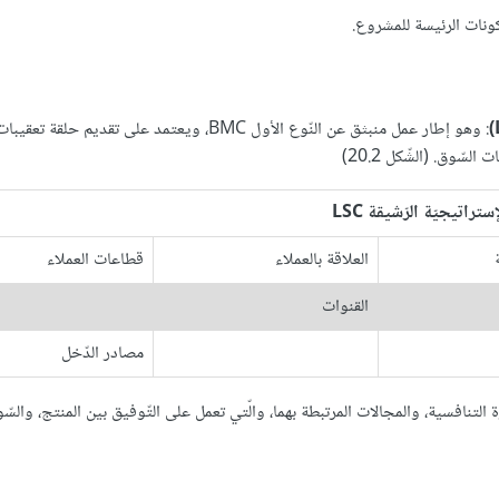
: وهو إطار عمل منبثق عن النّوع الأول BMC، ويعتمد على تقديم حل
سّوق. (الشّكل 20.2)
ستراتيجيّة الرّشيقة LSC
العلاقة بالعملاء
قطاعات العملاء
القنوات
مصادر الدّخل
لميزة التنافسية، والمجالات المرتبطة بهما، والّتي تعمل على التّوفيق بين المنتج، والس