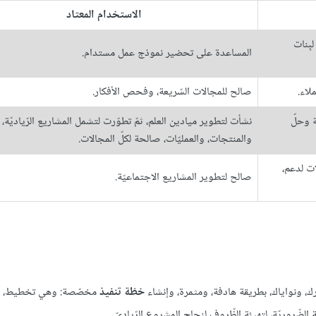
الاستخدام المعتاد
بِنات
المساعدة على تحضير نموذج عمل مستدام.
لاء.
صالح للمجالات السّريعة، وفحص الأفكار.
ة وحلّ
نشأت لتطوير ميادين العلم، ثمّ تطوّرت لتشمل المشاريع الرّياديّة،
والمنتجات، والعمليّات، صالحة لكلّ المجالات.
ت لدعم،
صالح لتطوير المشاريع الاجتماعيّة.
 ونواياك، بطريقة هادفة، ومثمرة، وإنشاء
خطّة تنفيذ
مخصّصة: وهي تخطيط، أو
ضّروريّة، لتهيئة الظّروف لنجاح المشروع الرّياديّ.