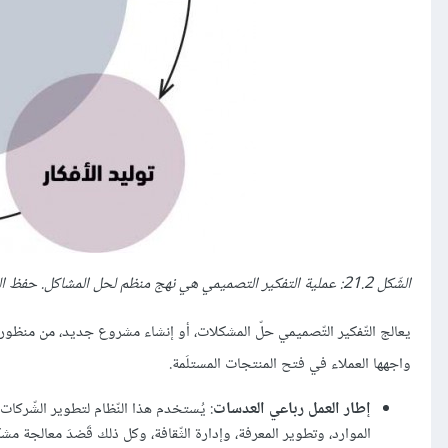
الشّكل 21.2: عملية التفكير التصميمي هي نهج منظم لحل المشاكل. حفظ الحقوق: جامعة رايس، Openstax / ترخيص CC BY 4.0.
يعالج التّفكير التّصميمي حلّ المشكلات، أو إنشاء مشروع جديد، من منظور ا
واجهها العملاء في فتح المنتجات المستلَمة.
إطار العمل رباعي العدسات
: يُستخدم هذا النّظام لتطوير الشّركات
الموارد، وتطوير المعرفة، وإدارة الثّقافة، وكل ذلك قَصْدَ معالجة مشكل