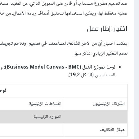
عند تصميم مشروع مستدام، أو قادر على التمويل الذاتي، من المفيد استخد
عمليّة مخطّط لها، ويمكن استخدامها لتحقيق أهداف ريادة الأعمال، من خلال
اختيار إطار عمل
يمكنك اختيار أيّ من الأطر الشّائعة، لمساعدتك في تصميم، وتلاحم تجربتك الع
لدعم التّفكير الرّيادي، نذكر منها:
لوحة نموذج العمل (Business Model Canvas - BMC)
: و
للمستثمرين (
الشكل 19.2
).
لوحة
الشّركاء الرّئيسيّون
النّشاطات الرّئيسيّة
الموارد الرّئيسيّة
هيكل التّكاليف