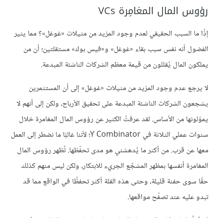
رؤوس المال المغامِرة VCs
إذًا ما السبب الحقيقي لعدم وجود المزيد من مثيلات «غوغل»؟ مما يثير
الفضول أنه نفس سبب بقاء «غوغل» و«فيس بوك» مستقلتين؛ أن من
يملكون المال يُقللون من قيمة معظم الشركات الناشئة المبدعة.
لا يرجع عدم وجود المزيد من مثيلات «غوغل» إلى أن المستثمرين
يشجعون الشركات الناشئة المبدعة على تحقيق الأرباح، ولكن إلى أنهم لا
يموّلونها من الأساس. لقد عرفتُ الكثير عن رؤوس المال المغامرة خلال
سنوات عملي الثلاثة في Y Combinator؛ لأننا غالبًا ما نضطر إلى العمل
معها عن قرب. من أكثر ما يُدهشني هو مدى تحفّظها. تُظهر رؤوس المال
المغامرة أنفسها بمظهر المشجِّع الجريء للابتكار، ولكن ليس منهم كذلك
حقًا سوى حفنة قليلة، وحتى هذه القلة أكثر تحفظًا في الواقع مما قد
تبدو عليه عند تصفّح مواقعها.