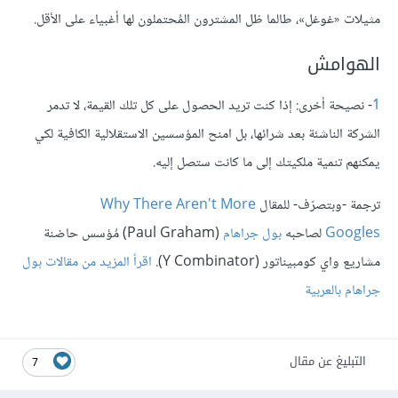
مثيلات «غوغل»، طالما ظل المشترون المُحتملون لها أغبياء على الأقل.
الهوامش
1
- نصيحة أخرى: إذا كنت تريد الحصول على كل تلك القيمة، لا تدمر
الشركة الناشئة بعد شرائها، بل امنح المؤسسين الاستقلالية الكافية لكي
يمكنهم تنمية ملكيتك إلى ما كانت ستصل إليه.
ترجمة -وبتصرّف- للمقال
Why There Aren't More
Googles
لصاحبه
بول جراهام
(Paul Graham) مُؤسس حاضنة
مشاريع واي كومبيناتور (Y Combinator).
اقرأ المزيد من مقالات بول
جراهام بالعربية
التبليغ عن مقال
7