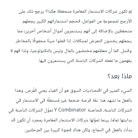
لِمَ تكون شركات الاستثمار المغامرة متحفظة هكذا؟ يرجع ذلك على
الأرجح لمجموعةٍ من العوامل، فحجم استثماراتهم الكبير يجعلهم
متحفظين. بالإضافة إلى أنهم يستثمرون أموال أشخاص آخرين؛ مما
يجعلهم يخشون التعرض لمشكلات إذا فعلوا شيئًا محفوفًا بالمخاطر
وفشل. كما أن معظمهم مختصّون بالمال وليس بالتكنولوجيا، ولذا فهم لا
يفهمون ما تفعله الشركات الناشئة التي يستثمرون فيها.
ماذا بعد؟
الشيء المثير في اقتصاديات السوق هو أن الغباء يعني الفُرص، وهذا
بالفعل ما نشهد هنا. ثمَّة فرصة ضخمة غير مُستغلَّة في الاستثمار في
الشركات الناشئة، فحاضنة Y Combinator تموِّل الشركات الناشئة في
بدايتها تمامًا، بينما تموِّلها شركات الاستثمار المغامرة بمجرد أن تكون قد
بدأت بالفعل في النجاح، ولكن هناك فجوة كبيرة بين المرحلتين.