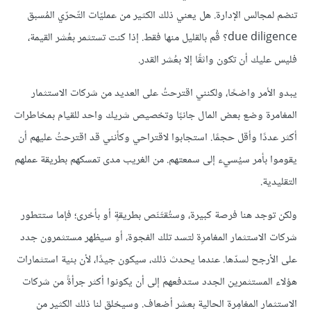
تنضم لمجالس الإدارة. هل يعني ذلك الكثير من عمليّات التّحرّي المُسبق
due diligence؟ قُم بالقليل منها فقط. إذا كنت تستثمر بعُشر القيمة،
فليس عليك أن تكون واثقًا إلا بعُشر القدر.
يبدو الأمر واضحًا، ولكنني اقترحتُ على العديد من شركات الاستثمار
المغامرة وضع بعض المال جانبًا وتخصيص شريك واحد للقيام بمخاطرات
أكثر عددًا وأقل حجمًا. استجابوا لاقتراحي وكأنني قد اقترحتُ عليهم أن
يقوموا بأمر سيُسيء إلى سمعتهم. من الغريب مدى تمسكهم بطريقة عملهم
التقليدية.
ولكن توجد هنا فرصة كبيرة، وستُقتَنَص بطريقةٍ أو بأخرى؛ فإما ستتطور
شركات الاستثمار المغامرِة لتسد تلك الفجوة، أو سيظهر مستثمرون جدد
على الأرجح لسدّها. عندما يحدث ذلك، سيكون جيدًا، لأن بنية استثمارات
هؤلاء المستثمرين الجدد ستدفعهم إلى أن يكونوا أكثر جرأةً من شركات
الاستثمار المغامِرة الحالية بعشر أضعاف. وسيخلق لنا ذلك الكثير من