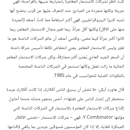
كنتُ أنظر لشركات الاستثمار المغامرة باعتبارها شبيهة بالقراصنة؛ فهي
جريئة ولكنها مجردة من المبادئ. عند التعرف عليها عن قرب، يتضح أنها
تشبه كثيرًا البيروقراطيين، فهي أكثر استقامةً مما كنتُ أعتقد (الجيدة
منها على الأقل) ولكنها أقل جرأةً. ربما تغير مجال الاستثمار المغامِر، ربما
كانوا أكثر جرأةً فيما مضى، ولكنني أعتقد أن عالم الشركات الناشئة هو ما
تغيَّر وليس الاستثمار المغامِر. يعني انخفاض تكلفة تأسيس شركة ناشئة
أن السعر الجيد العادي يُعتبر أكثر مجازفةً، ولكن شركات الاستثمار المغامِر
الحالية ما زالت تعمل وكأنها تستثمر في الشركات الناشئة المختصة
بالمكونات الصلبة للحواسيب في عام 1985.
قال هاورد أيكن: «لا تخشَ أن يسرق الناس أفكارك، إذا كانت أفكارك جيدة
ستضطر إلى إجبار الناس على تقبلها»›. أحس بشعورٍ مشابه عندما أحاول
إقناع شركات الاستثمار المغامرة بالاستثمار في الشركات الناشئة التي
موَّلتها Y Combinator. فهي – شركات الاستثمار - تخشى الأفكار
المبتكرة للغاية، إلا إذا كان المؤسسون مُسوقين جيدين بما يكفي لإقناعها.