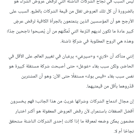
ليس السبب في نجاح الشركات الناشئة التي ترفض عروض الشراء هو
بالضرورة أن كل تلك العروض تقلل من قيمة الشركات بالطبع. السبب على
الأرجح هو أن المؤسسين الذين يتمتعون بالجرأة الكافية لرفض عرضٍ
كبير عادة ما تكون لديهم النّزعة التي تُمكّنهم من أن يُصبحوا ناجحين جدًا؛
وهذه هي الروح المطلوبة في شركةٍ ناشئة.
إنني متأكد أن «لاري» و«سيرغي» يرغبان في تغيير العالم، على الأقل في
الحاضر، ولكن سبب بقاء «غوغل» حتى أصبحت شركة مستقلة كبيرة هو
نفس سبب بقاء «فيس بوك» مستقلًا حتى الآن: وهو أن المشترين
قدَّروهما بأقل من قيمتيهما.
إن مجال اندماج الشركات وشرائها غريبٌ من هذا الجانب؛ فهم يخسرون
أفضل الصفقات باستمرار، لأن رفض العروض المعقولة هو أكثر اختبار
مضمون يمكن وضعه لمعرفة ما إذا كانت إحدى الشركات الناشئة ستحقق
نجاحًا أم لا.