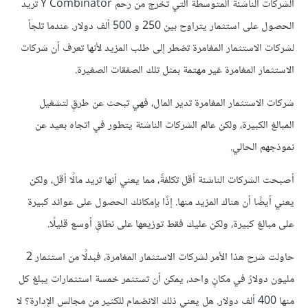
الشركات الناشئة المتوسطة التي تخرج من رحم Y Combinator تريد
الحصول على استثمار يتراوح بين 250 و 500 ألف دولار. عندما تلجأ
لشركات الاستثمار المغامرة تضطر إلى طلب المزيد لأنها تعرف أن شركات
الاستثمار المغامرة غير مهتمة بمثل تلك الصفقات الصغيرة.
شركات الاستثمار المغامرة تدير المال، فهي تبحث عن طرقٍ لتشغيل
المبالغ الكبيرة، ولكن عالم الشركات الناشئة يتطور في اتجاه بعيد عن
نموذجهم الحالي.
أصبحت الشركات الناشئة أقل تكلفةً، مما يعني أنها تريد مالًا أقل، ولكن
يعني أيضًا أن هناك المزيد منها. إذًا بإمكانك الحصول على عوائد كبيرة
على مبالغ كبيرة، ولكن عليك فقط توزيعها على نطاقٍ أوسع قليلًا.
حاولت شرح هذا الأمر لشركات الاستثمار المغامرة، فبدلًا من استثمار 2
مليون دولارً في مكانٍ واحد، يمكن أن تستثمر خمسة استثمارات يبلغ كل
منها 400 ألف دولار. هل يعني ذلك الانضمام للكثير من مجالس الإدارة؟ لا