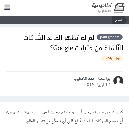
التمويل
لِمَ لم تظهر المزيد الشّركات
paul graham
النّاشئة من مثيلات Google؟
بول جراهام
بواسطة أحمد الخطيب
17 أبريل 2015
كتب
«
عُمير حاق
»
مؤخرًا أن سبب عدم وجود المزيد من مثيلات
«
غوغل
»
أن معظم الشركات الناشئة تُباع قبل أن تتمكَّن من تغيير العالم
.