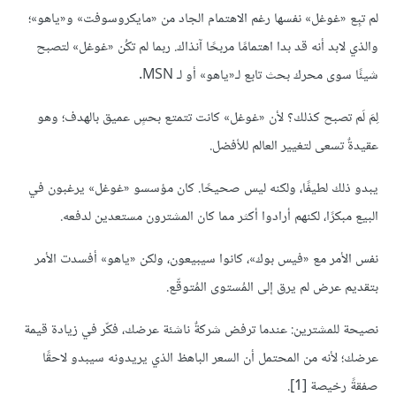
لم تبِع «غوغل» نفسها رغم الاهتمام الجاد من «مايكروسوفت» و«ياهو»؛
والذي لابد أنه قد بدا اهتمامًا مربحًا آنذاك. ربما لم تكُن «غوغل» لتصبح
شيئًا سوى محرك بحث تابع لـ«ياهو» أو لـ MSN.
لِمَ لَم تصبح كذلك؟ لأن «غوغل» كانت تتمتع بحسٍ عميق بالهدف؛ وهو
عقيدةٌ تسعى لتغيير العالم للأفضل.
يبدو ذلك لطيفًا، ولكنه ليس صحيحًا. كان مؤسسو «غوغل» يرغبون في
البيع مبكرًا، لكنهم أرادوا أكثر مما كان المشترون مستعدين لدفعه.
نفس الأمر مع «فيس بوك»، كانوا سيبيعون، ولكن «ياهو» أفسدت الأمر
بتقديم عرض لم يرق إلى المُستوى المُتوقّع.
نصيحة للمشترين: عندما ترفض شركةٌ ناشئة عرضك، فكّر في زيادة قيمة
عرضك؛ لأنه من المحتمل أن السعر الباهظ الذي يريدونه سيبدو لاحقًا
صفقةً رخيصة [1].