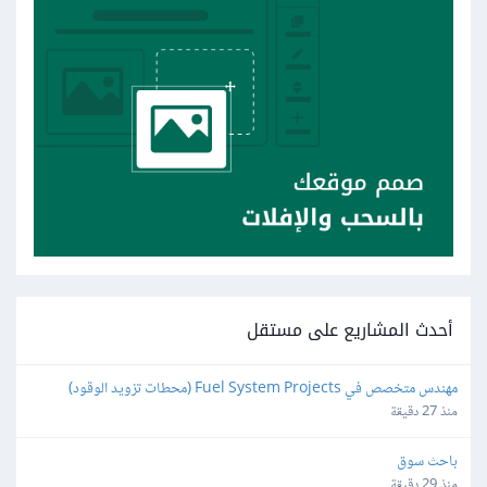
أحدث المشاريع على مستقل
مهندس متخصص في Fuel System Projects (محطات تزويد الوقود)
منذ 27 دقيقة
باحث سوق
منذ 29 دقيقة