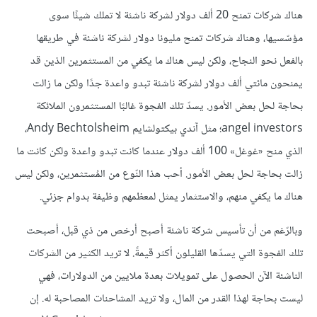
هناك شركات تمنح 20 ألف دولار لشركة ناشئة لا تملك شيئًا سوى
مؤسّسيها، وهناك شركات تمنح مليونا دولار لشركة ناشئة في طريقها
بالفعل نحو النجاح، ولكن ليس هناك ما يكفي من المستثمرين الذين قد
يمنحون مائتي ألف دولار لشركة ناشئة تبدو واعدة جدًا ولكن ما زالت
بحاجة لحل بعض الأمور. يسدّ تلك الفجوة غالبًا المستثمرون الملائكة
angel investors؛ مثل آندي بيكتولشايم Andy Bechtolsheim،
الذي منح «غوغل» 100 ألف دولار عندما كانت تبدو واعدة ولكن كانت ما
زالت بحاجة لحل بعض الأمور. أحب هذا النّوع من المُستثمرين، ولكن ليس
هناك ما يكفي منهم، والاستثمار يمثل لمعظمهم وظيفة بدوام جزئي.
وبالرّغم من أن تأسيس شركة ناشئة أصبح أرخص من ذي قبل، أصبحت
تلك الفجوة التي يسدّها القليلون أكثر قيمةً. لا تريد الكثير من الشركات
الناشئة الآن الحصول على تمويلات بعدة ملايين من الدولارات، فهي
ليست بحاجة لهذا القدر من المال، ولا تريد المشاحنات المصاحبة له. إن