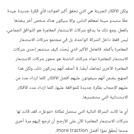
ولكن الأفكار الجريئة هي التي تحقق أكبر العوائد؛ فأي فكرة جديدة جيدة
حقًا ستبدو سيئة لمعظم الناس، وإلا سيكون هناك شخص آخر ينفذها
بالفعل. ومع ذلك ما يدفع شركات الاستثمار المغامِرة هو التّوافق الجماعي،
ليس فقط داخل الشركة الواحدة، بل في مجتمع شركات الاستثمار
المغامرة بأكمله. فالعامل الأكبر الذي يُحدّد كيف ستشعر إحدى شركات
الاستثمار المغامرة تجاه شركتك الناشئة هو شعور شركات الاستثمار
المغامرة الأخرى تجاهك أيضًا. لا أعتقد أنهم يدركون ذلك، ولكن هذا
المنهج يضمن أنهم سيفوتون عليهم أفضل الأفكار. كلما ازداد عدد من
عليهم الإعجاب بفكرة جديدة للموافقة عليها، كلما ازداد عدد الأفكار
الاستثنائية التي ستخسرها.
أي ما كانت الشركة التالية التي ستصل لمكانة «غوغل»، فقد قالت لها
شركات الاستثمار المغامرة الآن على الأرجح أن ترجع إليهم مرة أخرى
عندما تُحقّق نموًا أفضل more traction.