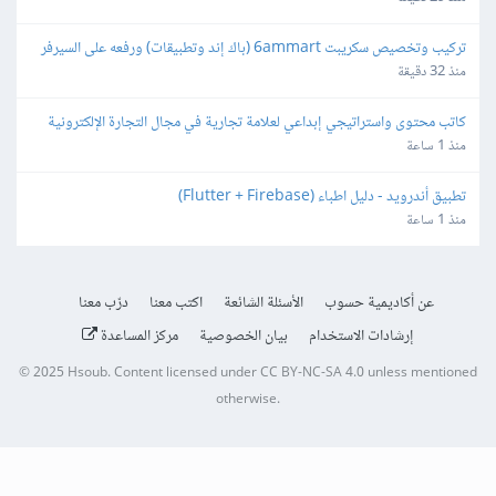
تركيب وتخصيص سكريبت 6ammart (باك إند وتطبيقات) ورفعه على السيرفر 
والمتجر
منذ 32 دقيقة
كاتب محتوى واستراتيجي إبداعي لعلامة تجارية في مجال التجارة الإلكترونية
منذ 1 ساعة
تطبيق أندرويد - دليل اطباء (Flutter + Firebase)
منذ 1 ساعة
عن أكاديمية حسوب
الأسئلة الشائعة
اكتب معنا
درّب معنا
إرشادات الاستخدام
بيان الخصوصية
مركز المساعدة
© 2025
Hsoub
.
Content licensed under
CC BY-NC-SA 4.0
unless mentioned
otherwise.