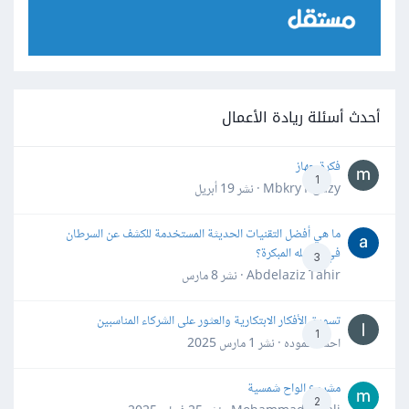
أحدث أسئلة ريادة الأعمال
فكرة جهاز
1
Mbkry Hgazy · نشر
19 أبريل
ما هي أفضل التقنيات الحديثة المستخدمة للكشف عن السرطان
في مراحله المبكرة؟
3
Abdelaziz Tahir · نشر
8 مارس
تسويق الأفكار الابتكارية والعثور على الشركاء المناسبين
1
احمد حموده · نشر
1 مارس 2025
مشروع الواح شمسية
2