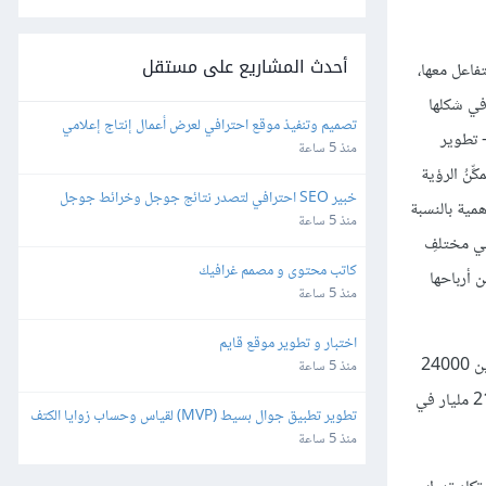
أحدث المشاريع على مستقل
تفاعل معها،
في شكلها
تصميم وتنفيذ موقع احترافي لعرض أعمال إنتاج إعلامي
- تطوير
منذ 5 ساعة
ِنُ الرؤية
خبير SEO احترافي لتصدر نتائج جوجل وخرائط جوجل
مية بالنسبة
منذ 5 ساعة
ريليون دولار، وتلعب الشركات في مختلفِ
كاتب محتوى و مصمم غرافيك
ي؛ فهناك على سبيل المثال 113 شركة دولية ضمن قائمة مجلة فورتشن 500 السنوية، تحقق أكثر من 50% من أرباحها
منذ 5 ساعة
اختبار و تطوير موقع قايم
وتعد شركة ستاربكس واحدة من أسرع الشركات نموًّا على المستوى العالمي، وأحدى أكثر الشعارات الثقافية التجارية مشاهدةً خارج موطنها الأصلي، ومن بين 24000
منذ 5 ساعة
متجر يتبع تلك الشركة؛ فهناك ما نسبته 66% منها متاجر عالمية، تسهم في إيراداتٍ كبيرة للشركة، والتي ارتفعت من 4.1 مليار دولار في عام 2003، إلى 21.3 مليار في
تطوير تطبيق جوال بسيط (MVP) لقياس وحساب زوايا الكتف
منذ 5 ساعة