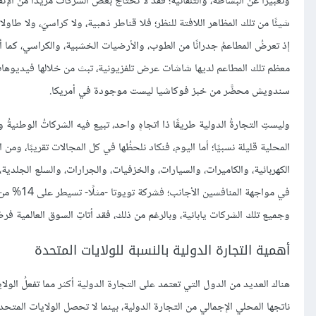
وتعبيرًا عن البساطة، والتلقائية؛ فقد لا تحتاج بعض الشركات مزيدًا من الإن
شيئًا من تلك المظاهر اللافتة للنظر؛ فلا قناطر ذهبية، ولا كراسيَ، ولا طا
إذ تعرضُ المطاعمُ جدرانًا من الطوب، والأرضيات الخشبية، والكراسي، كما 
معظم تلك المطاعم لديها شاشات عرض تلفزيونية، تبث من خلالها فيديوهاتٍ
سندويش محضَّر من خبز فوكاشيا ليست موجودة في أمريكا.
وليستِ التجارةُ الدولية طريقًا ذا اتجاهٍ واحد، تبيع فيه الشركاتُ الوطنية
المحلية قليلة نسبيًا؛ أما اليوم، فنكاد نلحظُها في كل المجالات تقريبًا، وم
الكهربائية، والكاميرات، والسيارات، والخزفيات، والجرارات، والسلع الجل
وجميع تلك الشركات يابانية، وبالرغم من ذلك، فقد أتاتِ السوق العالمية ف
أهمية التجارة الدولية بالنسبة للولايات المتحدة