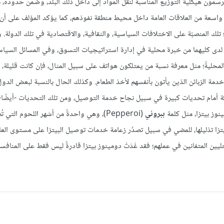
رسمون هيكلية التوزيع المناسبة لنقل المواد إلى داخل ذلك البلد، وضمن حدوده، ب
ة واسعة من العلاقات العامة داخل محيط منطقة نفوذهم، كما يؤكد المؤلف على أن
 تلك المنصبّة على الاختلافات السياسية، والثقافية، والاقتصادية في تلك الدولة. 
مما لدى كليهما من خبرة محلية في إدارة استراتيجيات التسوق، وفي المسائل السياس
 المحليةً؛ مثل معرفة نسبة من يمتلكون هواتف على سبيل المثال، فإن كانت قليلة، 
مة الزبائن الذين يأتون بأنفسهم لأخذ الطعام. وكذلك الحال بالنسبة لبعض الدول
ة أمام تحديات كبيرة في سبيل نجاح خدمة التوصيل، ومن تلك التحديات -أيضًا-
وز بيتزا، مثل كلمة
ببروني
(Pepperoi)، وهي واحدةً من أشهر اللحوم التي 
زا تذليلها، للمضي في سبيل تصدُر زعامة خدمات توصيل البيتزا على مستوى العال
ليين المتفانين في عملهم؛ فقد غَدَتْ دومينوز بيتزا قادرةً ليس فقط على المنافس