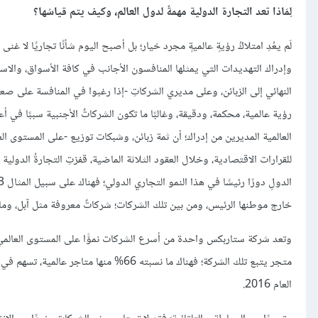
لِمَاذا تعد التجارة الدولية مهمةٌ لدول العالم، وكيف يتم قياسُها؟
لَم يعُدِ امتلاكُ رؤيةٍ عالميةٍ مجرد خيار؛ بل أصبح اليوم شأنًا تجاريًا لا 
وإدراك التهديدات التي يمثلها المنافسون الأجانب في كافة الأسواق، والاس
النهائي إلى الزبائن، وعلى مديري الشركاتِ -إذا رغبوا في المنافسة على صعي
رؤية عالمية، محكمة، ودقيقة، وغالبًا ما تكون الشركاتٌ الأجنبية سببًا في أع
العالمية المديرين من إدراك؛ أن ثمة زبائن، وشبكات توزيع -على المستوى ال
خارج موطنها الرئيس، ومن بين تلك الشركات؛ شركاتٌ معروفة مثل آبل، وم
العام 2016.