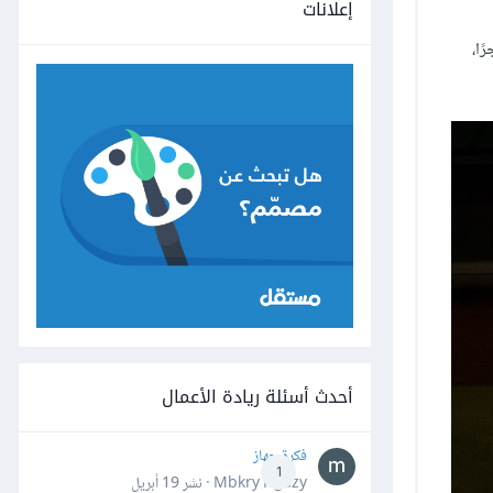
إعلانات
ير ما يزيد على 440 متجرًا،
أحدث أسئلة ريادة الأعمال
فكرة جهاز
1
Mbkry Hgazy · نشر
19 أبريل