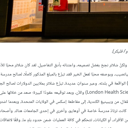
ولكنَّ شلاتر نجحَ بفضل تصميمه، واعتنائه بأدق التفاصيل. لقد كان شلاتر محبًّا للأ
Cardinal Carter High School) الواقعة في بلدته. وعبر سنواتٍ عديدة، تبرَّع شلاتر بملايين الدولارات لصالح 
(London Health Sciences Foundation) والآن، وبعد توقيعه عقودًا كبيرة؛ صعد من خلالها 
ة أطفال، من ويبينيغ الكندية، إلى مقاطعة إسكس في الولايات المتحدة، وبعدما اشتر
ته كانت ترتادُ مدرسةً خاصة في أوهايو، وأخرى في إحدى الجامعات هناك. وأصحاب
لأفراد، أوِ الكيانات، تتحكم في كافة العمليات ضمن حدود بلدٍ ما، وفقًا لاتفاقات