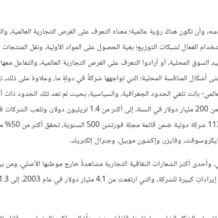
غنى عنه، وأن تكون هناك رؤية عالمية؛ معناه التعرف على الفرص التجارية العالمية، وال
تخدام الفعال لشبكات التوزيع؛ بغية الحصول على المواد الأولية، ونقل المنتجات 
د السوق المحلية، أو أرادوا التعرف على الفرص التجارية العالمية، والتفاعل معها
تى أشكال المنافسة المحلية؛ التي تواجهها شركةٌ في دولةٍ ما، وعلاوة على ذلك، تمكّ
عالمي- باتت تلغي الحدود الجغرافية، والسياسية، بحيث لم تعد تلك الحدود ذات أه
للقرارات الاقتصادية، وخلال العقود الثلاثة الماضية، قفزتِ التجارةُ الدولية من 200 مليار دولار في السنة، إلى أكثر من 1.4 ت
الدولِ دورًا رئيسًا في هذا النمو التجاري الدول
ايكروسوفت، وفايزر، وإكشون موبيل، وجنرال إلكتريك.