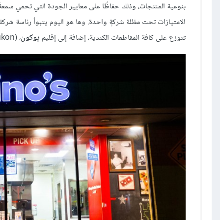
الامتيازات تحت مظلة شركةٍ واحدة. وها هو اليوم يتبوأ رئاسة شرك
تتوزع على كافة المقاطعات الكندية، إضافة إلى إقليم
يوكون
، (Yukon) والأقاليم الشمالية الغربية (Northwest Territories)، في كندا.