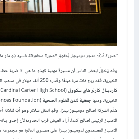
الصورة 3.2: متجر دومينوز (حقوق الصورة محفوظة للسيد بلو ماو ماو/ فليكر).
وقد يُخيَّلُ لبعض الناس أن مسيرةً مهنية كهذهِ، ما هيَ إلا ضربة حظ، 
الخيرية، فقد ربح ذات مرة مبلغًا وقدره 250 ألف دولار في سحب اليانصيب، وبوصفه محبًّا لفعل الخير فقد تبرَّع بالمبلغ المذكور كاملًا، لصالح مدرسة
كاردينال كارتر هاي سكوول
(
الخيرية، ومنها
جمعية لندن للعلوم الصحية
سُلَّم الشركة لصالح دومينوز بيتزا. وقدِ انتقل شلاتر وهو أبُ لثلاث
الامتياز الرئيس لصالح كندا، أراد العيش قرب الحدود؛ لأن إحدى بنا
الامتياز المعتمدون لدومينوز بيتزا على مستوى العالم؛ هم مجموعة من ا