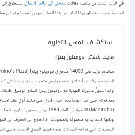
في الباب الثالث من سلسلة مقالات
مدخل إلى عالم الأعمال
، سنتطرق إلى أ
العالمية. حيث سننطلق بهذا الباب من هذا المقال بعرض أهم ما جاء في مفاهي
استكشاف المهن التجارية
مايك شلاتر -دومينوز بيتزا-
هناك ما يزيد على 14000 متجرٍ ل
دومينوز بيتزا
المؤسسة، وقد تبوأ شلاتر منصب رئيس متجر دومينوز بيتزا في كندا، حيثُ أدار أكثر من 440 متجر
وقدِ استهلَّ مسيرته المهنية مع دومينوز بيتزا كسائق توصيلِ طلبات، ث
بمدخراته حتى غدا -بمساعدة أخيه- قادرًا على تنفيذِ أولِ عقدِ امتياز
(Manitoba) الكندية في العام 1983. 
ولكنها كانت بداية محفوفة بالصعوبات؛ إذِ احتاج إلى التعرف إلى المور
التحديات التي تواجه الشركاتِ عند دخولها السوق الدولية، وعلى الشرك