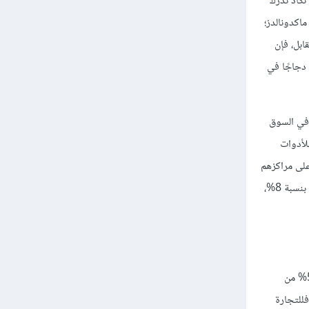
تكاد تدرك
ماكدونالدز؛
ابل، فإن
دجاجًا في
ة في السوق
للأدوات
على مراكزهم
في مواجهة المنافسين الأجانب؛ فشركة تويوتا -مثلًا- تسيطر على 14% من سوق السيارات في الولايات المتحدة، تليها شركة هوندا ب 9%، ثم شركة نيسان بنسبة 8%،
هناك العديد من الدول التي تعتمد على التجارة الدولية أكثر مما تفعلُ الولايات المتحدة؛ إذ تحصل فرنسا، وبريطانيا العظمى، وألمانيا، -مثلًا- على أكثر من 55% من
وبالرغم من ذلك، فللتجارة