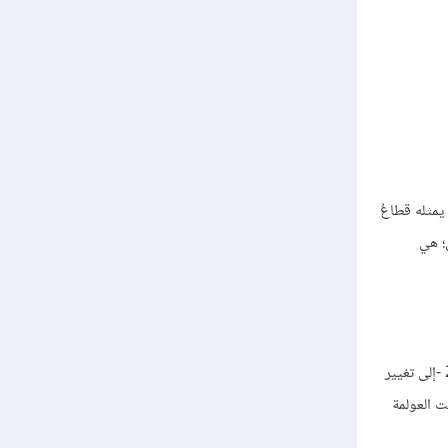
يمثله قطاعُ
ة 98% من كافة المصدِّرين؛ هي
لقد أدَّت أحداثُ الحادي عشر من سبتمبر عام 2001؛ التي استهدفتِ الولايات المتحدة، وتلك التي طالت مقر صحيفة شارلي إبدو في باريس من العام 2015 -إلى تغيير
ت العولمة