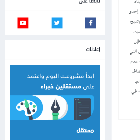
تابعنا على
ناء
 إحدى
وتتيح
ية،
فإن
إعلانات
 التي
 عدم
تُضاف
م.
ة في