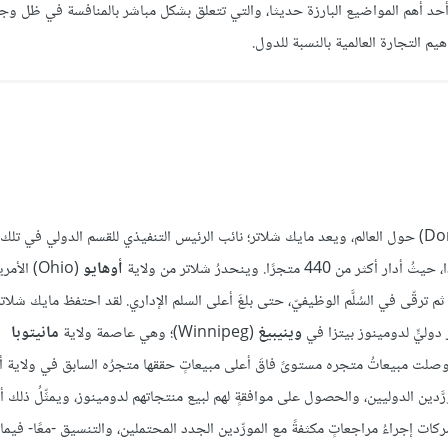
حد أهم المواضيع البارزة حديثا، والتي تتعلق بشكل مباشر بالمنافسة في ظل وج
م التجارة العالمية بالنسبة للدول.
(Domino's Pizza) حول العالم، ويعد مايك شلاتر؛ نائب الرئيس التنفيذي للقسم الدولي في تلك
ًا. وينحدرُ شلاتر من ولاية
أوهايو
(Ohio) الأم
م ترقّى في السُلَّم الوظيفيّ، حتى بلغَ أعلى السلم الإداري. لقد احتفظ مايك شلاتر
 دوليٍّ لدومينوز بيتزا في
وينيبيغ
(Winnipeg)؛ وهي عاصمة ولاية
مانيتوبا
وفي غضون أسابيع -فقط- وصلت مبيعاتُ متجره مستوىً فاقَ أعلى مبيعاتٍ حققها متجرُه السابق في ولاية
َّدين الدوليين، والحصول على موافقةٍ لهم لبيع منتجاتهم لدومينوز، ويمثِّلُ ذلك 
ات إجراءُ مراجعاتٍ مكثفةً مع المورِّدين الجدد المحتملين، والتنسيق -معًا- فيما