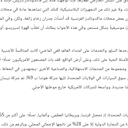
فاق على الشكل الخارجي لمقارها، فإذا توجهت مثلًا إلى ماكدونالدز باريس، فإنك لا 
ولات، ولا غير ذلك من التجهيزات البلاستيكية؛ كتلك التي نشاهدها عادة في محلات 
أن بعض محلات ماكدونالدز الفرنسية قد أنشأت جدران رخامٍ زائفة، ولكن، وفي المق
 موسيقيةً بشكل مستمر، وفي هذه الأجواء؛ يمكنك أن تطلُبَ قهوة إسبريسو، أو 
ُ وحدها السلع، والخدمات على امتداد العالم؛ ففي الماضي؛ كانتِ المنافسةُ الأجنبي
ن الأمثلة الحية على ذلك، وعلى أرض الواقع، فقد بات المصنعون الأمريكيون -مثلًا- 
دية، ومجموعة من المنتجات الاستهلاكية، والصناعية الأخرى -يجتهدون في الحفاظ 
رصًا جديدة، وواسعة للشركات الأمريكية خارج موطنها الأصلي.
ناتجها المحلي الإجمالي من التجارة الدولية، بينما لا تحصل الولايات المتحدة من التجارة الدولية إلا على 28% من ناتجها الإجمالي المحلي، 