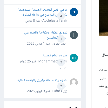
ما هي أفضل التقنيات الحديثة المستخدمة
للكشف عن السرطان في مراحله المبكرة؟
3
Abdelaziz Tahir · نشر
8 مارس
تسويق الأفكار الابتكارية والعثور على
الشركاء المناسبين
1
احمد حموده · نشر
1 مارس 2025
عمال
مشروع الواح شمسية
Mohammad Awali · نشر
25 فبراير
2
2025
الجمعيات
على أعلى
الاسهم وتخصصاته وفريق والهندسة المالية
الخ
ى عقدَ
2
Fahd Ggg · نشر
9 فبراير 2025
ُ