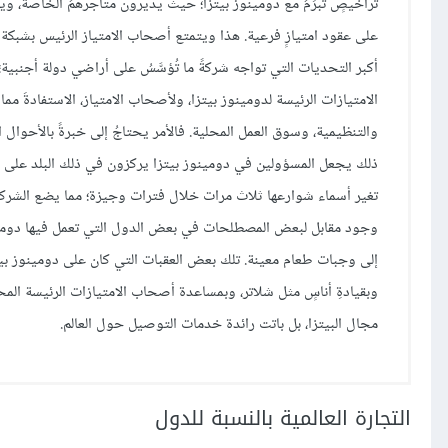
تراخيصٍ تُبرَمُ مع دومينوز بيتزا؛ حيث يديرون متاجرهمُ الخاصة، وي
على عقود امتيازٍ فرعية. هذا ويتمتع أصحاب الامتياز الرئيس بشبك
أكبر التحديات التي تواجه شركةً ما تُؤسَّسُ على أراضي دولة أجنبية؛
الامتيازات الرئيسة لدومينوز بيتزا، ولأصحاب الامتياز، الاستفادةَ 
والتنظيمية، وسوق العمل المحلية. فالأمر يحتاجُ إلى خبرةً بالأحوال
ذلك يجعل المسؤولين في دومينوز بيتزا يركزون في ذلك البلد على خد
تغير أسماء شوارعها ثلاث مرات خلال فترات وجيزة؛ مما يضع الشرك
وجود مقابل لبعض المصطلحات في بعض الدول التي تعمل فيها دومين
إلى وجبات طعام معينة. تلك بعض العقبات التي كان على دومينوز بيت
وبقيادةِ أناسٍ مثل شلاتر، وبمساعدة أصحاب الامتيازات الرئيسة المح
مجال البيتزا، بل باتت رائدة خدمات التوصيل حول العالم.
التجارة العالمية بالنسبة للدول