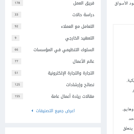
فريق العمل
ود الأسواق
178
دراسة حالات
33
التعامل مع العملاء
92
التعهيد الخارجي
9
السلوك التنظيمي في المؤسسات
66
عالم الأعمال
77
التجارة والتجارة الإلكترونية
51
ريكية.
نصائح وإرشادات
125
مقالات ريادة أعمال عامة
155
 أوهايو،
اعرض جميع التصنيفات
أحد
 يتعلق