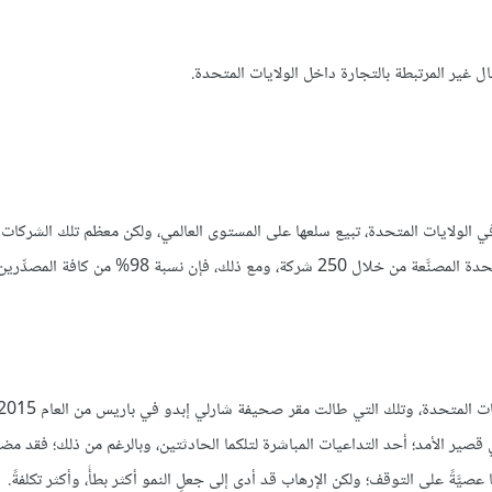
مال غير المرتبطة بالتجارة داخل الولايات المتحدة.
ي الولايات المتحدة، تبيع سلعها على المستوى العالمي، ولكن معظم تلك الشركات 
أعمالٍ كبير، إذ يجري شحن ما نسبته 85% من كافة صادرات الولايات المتحدة المصنَّعة من خلال 250 شركة، ومع ذلك، فإن نسب
ي قصير الأمد؛ أحد التداعيات المباشرة لتلكما الحادثتين، وبالرغم من ذلك؛ فقد مض
 عصيَّةً على التوقف؛ ولكن الإرهاب قد أدى إلى جعلِ النمو أكثر بطأً، وأكثر تكلفةً.