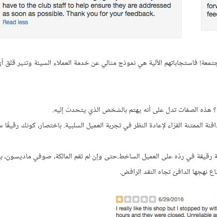
معة! فاستجاباتهم الآلية هي نموذج مثالي عن خدمة العملاء السيئة وتثير قلق أ
ه الصفات تدل على أنه يهتم بالشخص الذي يتحدث إليه.
ئة الممتنة القرّاء لإعادة النظر في تجربة العميل السلبية. باختصار، كونك رقيقًا
 رقيقة في ردّه على العميل الساخط.حتى وإن لم تقم المالكة، صوفي ماديسون، ب
 نهجها الدافئ تجاه النقد الرافض.