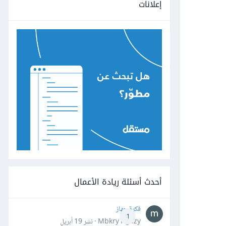
إعلانات
أحدث أسئلة ريادة الأعمال
فكرة جهاز
1
Mbkry Hgazy · نشر
19 أبريل