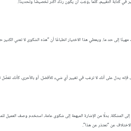
في كتابة التقييم، كلّما ,وَجَبَ أن يكون ردّك أكثر تخصيصًا وتحديدًا.
ينًا إلى حد ما. ويعطي هذا الاختيار انطباعًا أن “هذه الشكوى لا تعني الكثير حتى
عكس، فإنه يدل على أنك لا ترغب في تغيير أي شيء للأفضل. أو بالأحرى، كأنك تفضّل
لى المشكلة. بدلًا من الإشارة المبهمة إلى شكوى عامة، استخدم وصف العميل للمش
لاختلاف عن “نعتذر عن هذا”.