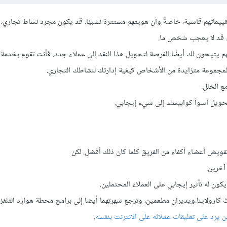
 تقييماتهم قاسية، خاصةً وأن هويتهم مستترة نسبيًا. قد يكون مجرد نشاط تجاري،
ء قد لا يعجب شخص ما.
نهم يتيحون لك أيضًا الفرصة لتحويل هذا النقد إلى عملاء جدد. فأنت تقوم بخدمة ا
هر لمجموعة متزايدة من الأشخاص كيفية إدارتك لنشاطك التجاري.
ع الخلل.
حويل أسوأ كوابيسك إلى شيء إيجابي.
تفويض أعضاء أكفاء من الفريق كلما كان ذلك أفضل. لكن
آخرين.
كون له تأثير إيجابي على العملاء المحتملين.
كارولاينا.ويديران مطعمين، وترجع شهرتهما أيضا إلى برامج محطة هوارد التلفزي
ن يرد على تعليقات عملائه على الانترنت بنفسه
.