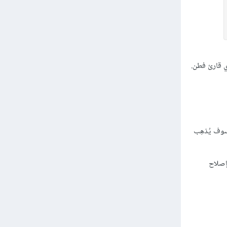
ي قارئ فطن.
 سوف يُذهِب
إصلاح