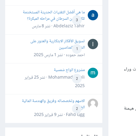
ما هي أفضل التقنيات الحديثة المستخدمة
للكشف عن السرطان في مراحله المبكرة؟
3
Abdelaziz Tahir · نشر
8 مارس
تسويق الأفكار الابتكارية والعثور على
الشركاء المناسبين
1
احمد حموده · نشر
1 مارس 2025
ث وراء
مشروع الواح شمسية
Mohammad Awali · نشر
25 فبراير
2
2025
الاسهم وتخصصاته وفريق والهندسة المالية
الخ
 هيمنة
2
Fahd Ggg · نشر
9 فبراير 2025