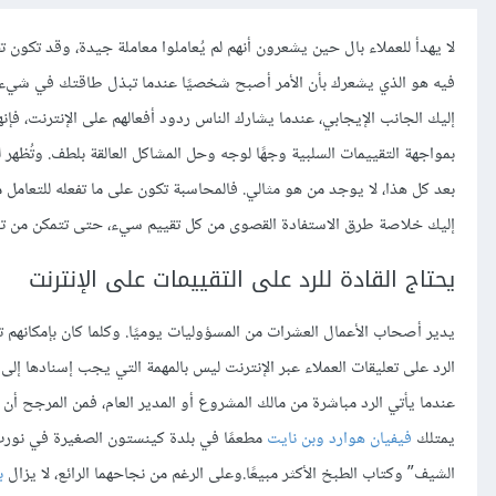
لا يهدأ للعملاء بال حين يشعرون أنهم لم يُعاملوا معاملة جيدة، وقد تكون
فيه هو الذي يشعرك بأن الأمر أصبح شخصيًا عندما تبذل طاقتك في شي
إليك الجانب الإيجابي، عندما يشارك الناس ردود أفعالهم على الإنترنت، فإ
بمواجهة التقييمات السلبية وجهًا لوجه وحل المشاكل العالقة بلطف. وتُظ
بعد كل هذا، لا يوجد من هو مثالي. فالمحاسبة تكون على ما تفعله للتعامل م
إليك خلاصة طرق الاستفادة القصوى من كل تقييم سيء، حتى تتمكن من ت
يحتاج القادة للرد على التقييمات على الإنترنت
يدير أصحاب الأعمال العشرات من المسؤوليات يوميًا. وكلما كان بإمكانهم 
الرد على تعليقات العملاء عبر الإنترنت ليس بالمهمة التي يجب إسنادها إلى 
عندما يأتي الرد مباشرة من مالك المشروع أو المدير العام، فمن المرجح أن ي
يمتلك
فيفيان هوارد وبن نايت
مطعمًا في بلدة كينستون الصغيرة في نورث 
الشيف” وكتاب الطبخ الأكثر مبيعًا.وعلى الرغم من نجاحهما الرائع، لا يزال
ب