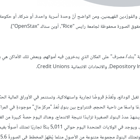
 الطالِبين والمُورِّدين المُهيمِنين، ومن الواضح أنَّ وحدة أسرية واحدة، أو شركة، أو حكوم
فوظة لجامعة رايس "Rice"، أوبن ستاك "OpenStax").
ة "بنك/ مصرف" على المكان الذي يدخرون فيه أموالهم، وبعض تلك الأماكن هي بنوك
ذاتُ توجُّهٍ ربحيٍّ، تقبل الودائع، وتُقدِّمُ قروضًا تجارية واستهلاكية، وتستثمر في الأوراق المالية ا
 واسعًا من ناحية الحجم، فتتراوح بين بنوكٍ تُعَدُّ "مركزَ مالٍ" موجودةٍ في المراكز
هدُ عددُ البنوك الصغيرة تزايدًا نتيجة الاندماج، وهناك اليومَ حصةٌ كبيرة من ال
المصرفي في الولايات المتحدة، يستحوذ عليها عددٌ قليل من البنوك الكبرى، ويوجد في الولايات المتحدة اليوم حوالي 5,011 بن