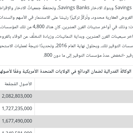
مؤسساتُ التوفير جمعياتِ الادّخار والقروض Savings & Loans Associations وبنوكَ الادخار Savings Banks، وتحتفظُ جمعي
لقروض العقارية محدود، وتُركِّزُ تركيزًا رئيسًا على الاستثمار في الأسهم والسندا
عدد مؤسسات التوفير انخفاضًا؛ ففي الفترة التي مثَّلت ذروةَ تلك المؤسسات؛ وذلك في أواخر ستينات القرن العشرين
واخر سبعينات القرن العشرين، وبداية الثمانينات، وزيادة التخلُّف عن الوفاء بالقر
الركود الذي ساد ثمانينات القرن العشرين -قلَّلَ بصورة كبيرة من تصنيف مؤسسات التوفير تلك، وبحلول نهاية العام 2016، وتحديدًَا ن
وفير -انخفض عددُ مؤسسات التوفير إلى ما دون 800.
لوكالةُ الفدرالية لضمان الودائع في الولايات المتحدة الأمريكية وفقًا لأصولها ا
الأصول المُجمَّعة
2,082,803,000
1,727,235,000
1,677,490,000