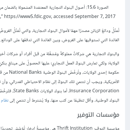
,” https://www5.fdic.gov, accessed September 7, 2017.
تُمثِّلُ ودائعُ الزبائن مصدرًا مهمًا لأموال البنوك التجارية، والتي تُمَثِّلُ ال
الفائدة التي تستوفيها على القروض، وبين الفائدة التي تدفعُها على الودائع.
والبنوك التجارية هي شركاتٌ مملوكةٌ ومُشغَّلة من قبل أفراد أو شركات أخرى
e Corporation
البنوك الوطنية، وأقل تنظيمًا عن كثب منها، ولا يُشترط أن تنتميَ إلى
نظام 
مؤسسات التوفير
مؤسسة التوفير Thrift Institution هي مؤسسةُ