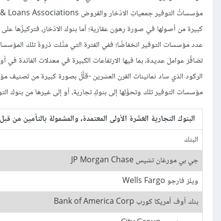
كبيرة من أصولها في صورة رهون عقارية؛ أما بنوك الادّخار، فتركيزُها على ا
تضافُرَ عوامل عديدة، بما فيها الارتفاعات الكبيرة في معدلات الفائدة في أ
مؤسسات التوفير تلك وتحوُّلِها إلى بنوكٍ تجارية، أو إلى غيرها من بنوك الت
البنوك التجارية العَشَرة الأولى المعتمدة، والمشمولة بالتأمين من قبل ا
البنك
جي بي مورغان تشيس JP Morgan Chase
ويلز فارجو Wells Fargo
بنك أوف أمريكا كورب Bank of America Corp