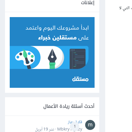
إعلانات
Non-depository Insti (وهي المؤسسات التي لا
أحدث أسئلة ريادة الأعمال
فكرة جهاز
1
Mbkry Hgazy · نشر
19 أبريل