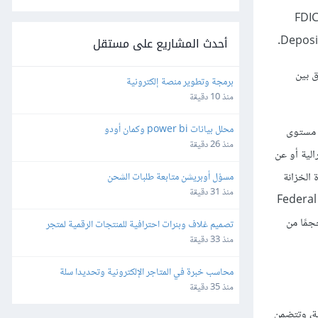
2017. 9 المصدر: “FDIC: Statistics on
Deposit
أحدث المشاريع على مستقل
رق بين
برمجة وتطوير منصة إلكترونية
منذ 10 دقيقة
محلل بيانات power bi وكمان أودو
ى مستوى
منذ 26 دقيقة
الحكومة الفدرالية أو عن
Comptroller of the  وهو جزءٌ من وزارة الخزانة
مسؤل أوبريشن متابعة طلبات الشحن
منذ 31 دقيقة
 تأمين على ودائعها من قبل الوكالةُ الفدرالية لضمان الودائع Federal Deposit
صغر حجمًا من
تصميم غلاف وبنرات احترافية للمنتجات الرقمية لمتجر 
Gumroad
منذ 33 دقيقة
محاسب خبرة في المتاجر الإلكترونية وتحديدا سلة
منذ 35 دقيقة
نزلية، وتتضمن