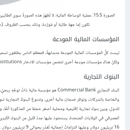
الصورة 15.5: عملية الوساطة المالية: لا تُظهِرُ هذه الصورةُ سوى
تكون إما جهة طالِبة أو مُوَرِّدة، وذلك بحسب الظروف. (حقوق الصورة مح
المؤسسات المالية المودعة
ليست كلُّ المؤسسات المالية المودِعة متشابهةً، فمعظم الناس يطلقون تسمي
ولكنَّ هناك مؤسسات مودِعة أخرى تتضمن مؤسساتِ الادخار Depository Institutions، والاتحاداتِ الائتمانية Credit Unions.
البنوك التجارية
البنك التجاري Commercial Bank هو مؤسسة مالية 
والخاصة بالشركات، وتوفر خدماتٍ مالية أخرى، وتتنوعُ البنوكُ التجارية تنوعًا
للدول، وبين بنوك تجارية إقليمية ومحلية أصغر حجمًا من المذكورة آنفًا، ويش
16 تريليون دولار، وعليها التزاماتٌ إجمالية تُقدَّر بحوالي 9 تريليون دولار، وتمتلك البنوكُ مجموعة متنوعة من الأصول مثلما يُظهِرُ المخطط في الصورةُ 15.6.