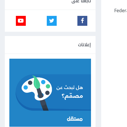
تابعنا على
الودائع Federal Deposit Insurance
إعلانات