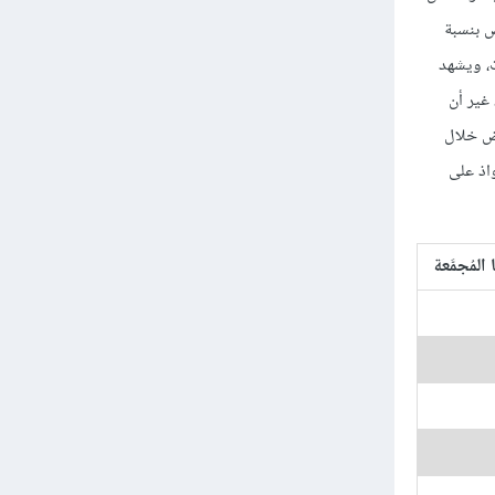
اتُ الادخار والإقراض بنسبة
ت، ويشهد
، كان هناك 4,800 من تلك المؤسسات، غير أن
وض خلال
تيجةً لعمليات الاستحواذ على
لمُجمَّعة