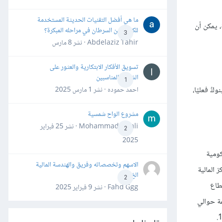
ما هي أفضل التقنيات الحديثة المستخدمة
ة، يمكن أن
للكشف عن السرطان في مراحله المبكرة؟
3
Abdelaziz Tahir · نشر
8 مارس
تسويق الأفكار الابتكارية والعثور على
الشركاء المناسبين
1
ٌ فعليًا،
احمد حموده · نشر
1 مارس 2025
مشروع الواح شمسية
Mohammad Awali · نشر
25 فبراير
2
2025
لحكومية
الاسهم وتخصصاته وفريق والهندسة المالية
 المالية
الخ
2
قطاع
Fahd Ggg · نشر
9 فبراير 2025
كًا تجاريًا تمتلك أصولًا بقيمة حوالي