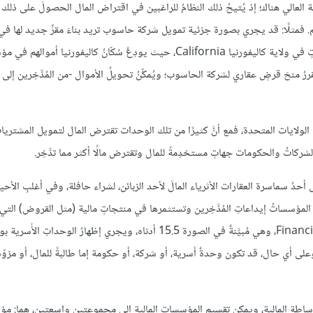
يشة العالي هناك؛ إذ يُتيحُ ذلك النظامُ للراغبين في اقتراض المال الحصولَ على ذلك
هم. فمثلًا: قد يجري بصورة جزئية تمويل شركة حاسوب تريد بناءَ مقرٍّ جديد لها في
أتلانتا Atalanta بولاية جورجيا Georgia الأمريكية، من مُدَّخرات عائلاتٍ في ولاية كاليفورنيا California، حيث يودِعُ سُكّانُ كالي
 منحَ قرضٍ عقاري لشركة الحاسوب؛ ويُمكِّنُ تحويلُ الأموال -من المُدَّخِرين إلى
الولايات المتحدة، فمع أنَّ كثيرًا من تلك الوحدات تقترض المال لتمويل المشتريات، فإ
لشركاتُ والحكومات جهاتٍ مستخدِمةً للمال وتقترض مالًا أكثر مما تدَّخِر.
أحدُ سماسرة العقارات الأثرياء المالَ لأحد الزبائن، لشراء حافلة، وفي أغلبِ الأحيا
 المؤسساتُ إيداعاتِ المُدَّخِرين وتستثمرها في منتجاتٍ مالية (مثل القروض) التي يُت
تُنتِجَ عائداتٍ، وتُسمَّى هذه العمليةُ الوساطة المالية Financial Intermediation، وهي مُبيَّنةٌ في الصورة 15.5 أدناه، ويجري إظه
لى أي حال، قد تكون وحدةٌ أسرية، أو شركة، أو حكومة إما طالبةً للمال، أو مزوِّد
 للوساطة المالية، ويمكن تقسيم المؤسسات المالية إلى مجموعتين واسعتين، هما: 