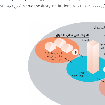
مودِعة Depositary Institutions (وهي المؤسسات التي تقبل الودائع)، ومؤسسات غير مُودِعة tutions