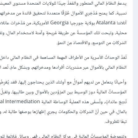
يدعمُ النظامُ المالي المتطور والمُعَدُّ جيدًا للولايات المتحدة مستوى المع
نسبية، كما يمنح مُدَّخِري الأموال طُرُقًا متعددة لتحقيق فائدة من مدخرات
محلية، وتبحث تلك المؤسسةُ عن طريقة مُربِحةٍ وآمنة لاستخدام المال، وتقررُ
الشركاتِ من التوسع، والاقتصادَ مِنَ النموّ.
تُعَدُّ الوحداتُ الأسرية من الأطراف المهمة المساهمة في النظام المالي داخل 
النظامَ المالي بالأموال عبر مشتريات أفرادها ومدخراتهم، وبشكل عامّ، تُعد ا
وأحيانًا يتعامل من لديهم أموالٌ مع أولئك الذين يحتاجون إليها، فقد يُقرِضُ 
المؤسساتُ الماليةُ دورَ الوسيط بين المزوِّدين بالأموال وبين طالبيها، وتقبلُ
بالمال، في حين أنَّ الشركاتِ والحكومات يجري إظهارُها بوصفها طالبة له، وع
تبعًا للظروف.
وتتموضعُ المؤسساتُ المالية في مركز النظام المالي، فهي وسائل مُلائِمة