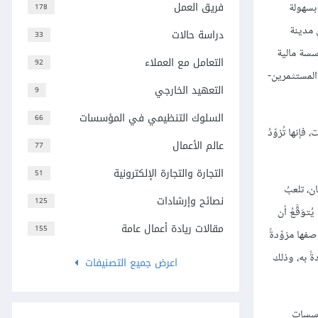
فريق العمل
 بسهولة
178
 مدينة
دراسة حالات
33
فورنيا أموالهم في مؤسسة مالية
التعامل مع العملاء
92
 المستثمرين-
التعهيد الخارجي
9
السلوك التنظيمي في المؤسسات
66
نها تُزوِّدُ
عالم الأعمال
77
التجارة والتجارة الإلكترونية
51
ن، تلعبُ
نصائح وإرشادات
125
وَقَّعُ أن
مقالات ريادة أعمال عامة
155
ارُ الوحداتِ الأُسرية بوصفها مزوِّدةً
ةً به، وذلك
اعرض جميع التصنيفات
مؤسسات