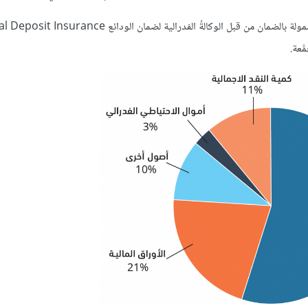
يتضمنُ الجدول 15.4 قائمة بالبنوك التجارية العشرة الأولى المعتمدة، المشمولة بالضمان من قبل الوكالةُ الفدرالية لضمان 