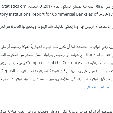
الصورة 15.6: أصول البنوك التجارية المعتمَدة المشمولة بالضمان من قبل الوكالة الفدرالية لضمان الودائع، العام 
ory Institutions Report for Commercial Banks as of 6/30/17
قروضُ الاستخدامَ الرئيس لها، وما يُغطّي تكاليفَ تلك البنوك، ويحقق لها الفائدة؛ هو الف
، وفي الولايات المتحدة، إما أن تكون تلك البنوكُ التجاريةُ بنوكًا وطنية، أو عل
الولاية؛ ولكي تمارسَ البنوكُ العملَ التجاري؛ عليها الحصولُ على ميثاقٍ بنكيّ Bank Charter- أي شهادة أو ترخيص بمزاولة العمل- تصدر عن 
حكومة إحدى الولايات، وتُرخَّصُ البنوكُ الوطنية National Banks من قبل مكتب مراقبة العملة Currency
الأمريكية، ويجب أن تنتميَ تلك البنوكُ إلى نظام الاحتياطي الفدرالي، وأن تحصل على
Insuranc، أما بنوك الولايات State Banks، فتُرخَّصُ من قبل الولاية التي يقع فيها مقرُّها، وبصورة عامة، تكون بنوك الولايات أ
الاحتياطي الفدرالي
.
 ادخارٍ تُؤسَّسُ تحديدًا لتشجيع أفراد الوحدات الأُسرية على الادخار، ولتقديم قروض رهون عقارية م