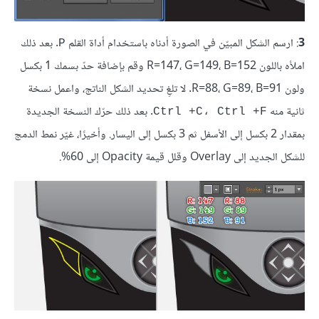
3
: ارسم الشكل المبيّن في الصورة أدناه باستخدام أداة القلم
. بعد ذلك
P
املأه باللون R=147، G=149، B=152 وقم بإضافة حدّ بسمك 1 بكسل
ولون R=88، G=89، B=91. لا تلغِ تحديد الشكل الناتج، واعمل نسخة
ثانية منه
. بعد ذلك حرّك النسخة الجديدة
Ctrl +C، Ctrl +F
بمقدار 2 بكسل إلى الأسفل ثم 3 بكسل إلى اليسار. وأخيرًا، غيّر نمط الدمج
للشكل الجديد إلى Overlay وقلل قيمة Opacity إلى 60%.