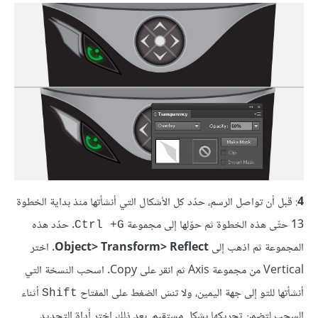
4
: قبل أن تواصل الرسم، حدّد كل الأشكال التي أنشأتها منذ بداية الخطوة
13 حتّى هذه الخطوة ثم حوّلها إلى مجموعة
. حدّد هذه
Ctrl +G
المجموعة ثم اذهب إلى
Object> Transform> Reflect
. اختر
Vertical من مجموعة Axis ثم انقر على Copy. اسحب النسخة التي
أنشأتها للتو إلى جهة اليمين، ولا تنسَ الضغط على المفتاح
أثناء
Shift
السحب لتضمن تحريكها بشكل مستقيم. بعد ذلك اختر أداة التحديد