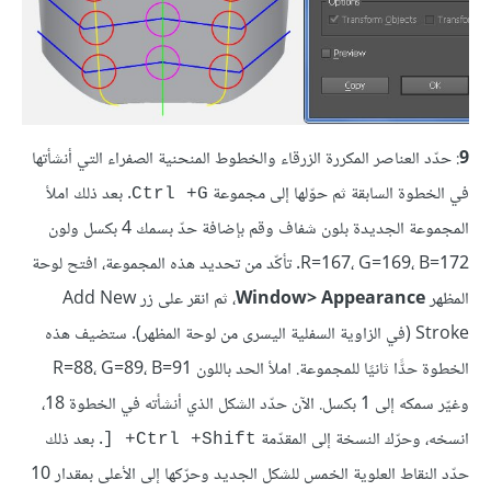
9
: حدّد العناصر المكررة الزرقاء والخطوط المنحنية الصفراء التي أنشأتها
في الخطوة السابقة ثم حوّلها إلى مجموعة
. بعد ذلك املأ
Ctrl +G
المجموعة الجديدة بلون شفاف وقم بإضافة حدّ بسمك 4 بكسل ولون
R=167، G=169، B=172. تأكّد من تحديد هذه المجموعة، افتح لوحة
المظهر
Window> Appearance
، ثم انقر على زر Add New
Stroke (في الزاوية السفلية اليسرى من لوحة المظهر). ستضيف هذه
الخطوة حدًّا ثانيًا للمجموعة. املأ الحد باللون R=88، G=89، B=91
وغيّر سمكه إلى 1 بكسل. الآن حدّد الشكل الذي أنشأته في الخطوة 18،
انسخه، وحرّك النسخة إلى المقدّمة
. بعد ذلك
Ctrl +Shift+ [
حدّد النقاط العلوية الخمس للشكل الجديد وحرّكها إلى الأعلى بمقدار 10