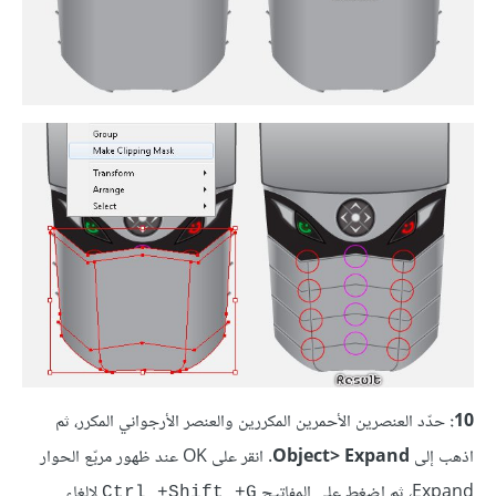
10:
حدّد العنصرين الأحمرين المكررين والعنصر الأرجواني المكرر، ثم
اذهب إلى
Object> Expand
. انقر على OK عند ظهور مربّع الحوار
Expand، ثم اضغط على المفاتيح
لإلغاء
Ctrl +Shift +G