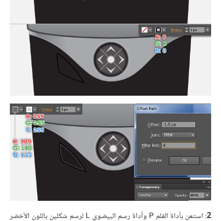
2
: استعن بأداة القلم
وأداة رسم البيضوي
لرسم شكلين باللون الأخضر
L
P