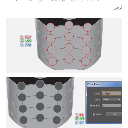
أدناه.