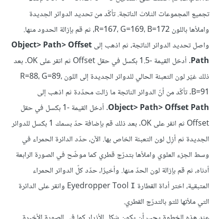
تجميع المجموعات الثلاث الناتجة. تأكّد من تحديد الدوائر الجديدة
واملأها باللون R=167، G=169، B=172، ثم قم بإزالة الحدود منها.
واصل تحديد الدوائر الناتجة، ثم اذهب إلى
Object> Path> Offset
Path
. أدخل القيمة -1.5 بكسل في حقل Offset ثم انقر على OK. بعد
ذلك غيّر لون التعبئة الحالي للدوائر الجديدة إلى اللون R=88، G=89،
B=91. تأكّد من أنّ الدوائر الناتجة ما زالت محدّدة ثم اذهب إلى
Object> Path> Offset Path
. أدخل القيمة -1 بكسل في حقل
Offset ثم انقر على OK. بعد ذلك قم بإضافة حدّ بسمك 1 بكسل للدوائر
الجديدة ثم أزِل لون التعبئة الخاص بها. الآن، حدّد الدائرة الحمراء في
وسط الجزء العلوي واملأها بتدرّج قطري كما موضّح في الصورة الرابعة
أدناه، ثم قم بإزالة لون الحدّ منها. وأخيرًا، حدّد كلّ الدوائر الحمراء
المتبقية، اختر أداة القطارة Eyedropper Tool
وانقر على الدائرة
I
التي ملأتها للتو بالتدرّج القطري.
عند هذه الخطوة يجب أن يكون شكل الأزرار كما في الصورة الأخيرة