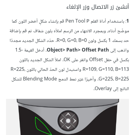
أنشئ زر الاتصال وزر الإلغاء
1
: باستخدام أداة القلم Pen Tool
قم بإنشاء شكلٍ أخضر اللون كما
P
موضّح أدناه، وبمجرد الانتهاء من الرسم املأه بلون شفاف ثم قم بإضافة
حد بسمك 1 بكسل ولون R=0، G=0، B=0. حدّد الشكل الجديد مجددًا
واذهب إلى
Object> Path> Offset Path
. أدخل القيمة -1.5
بكسل في حقل Offset وانقر على OK. املأ الشكل الجديد باللون
R=109، G=110، B=113 واستبدل لون الحدّ الحالي باللون R=225،
G=225، B=225. وأخيرًا غيّر نمط الدمج Blending Mode للشكل
الناتج إلى Overlay.