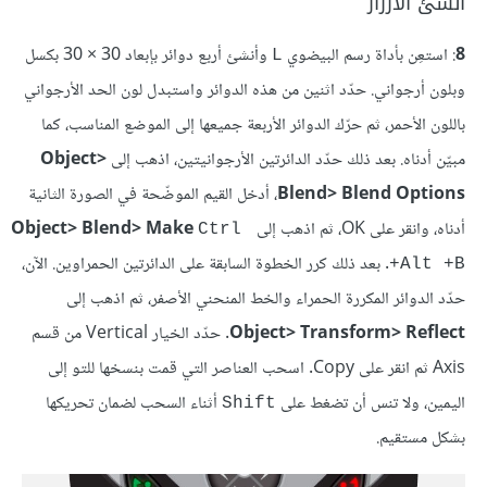
أنشئ الأزرار
8
: استعِن بأداة رسم البيضوي
وأنشئ أربع دوائر بإبعاد 30 × 30 بكسل
L
وبلون أرجواني. حدّد اثنين من هذه الدوائر واستبدل لون الحد الأرجواني
باللون الأحمر، ثم حرّك الدوائر الأربعة جميعها إلى الموضع المناسب، كما
مبيّن أدناه. بعد ذلك حدّد الدائرتين الأرجوانيتين، اذهب إلى
Object>
Blend> Blend Options
، أدخل القيم الموضّحة في الصورة الثانية
أدناه، وانقر على OK، ثم اذهب إلى
Object> Blend> Make
Ctrl 
. بعد ذلك كرر الخطوة السابقة على الدائرتين الحمراوين. الآن،
+Alt +B
حدّد الدوائر المكررة الحمراء والخط المنحني الأصفر، ثم اذهب إلى
Object> Transform> Reflect
. حدّد الخيار Vertical من قسم
Axis ثم انقر على Copy. اسحب العناصر التي قمت بنسخها للتو إلى
اليمين، ولا تنس أن تضغط على
أثناء السحب لضمان تحريكها
Shift
بشكل مستقيم.