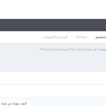
تصميم
DevOps
البرامج والتطبيقات
حة (Flat Icons) باستخدام Photoshop
أضف صورة من رابط 