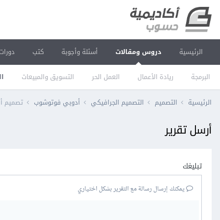
الرئيسية
دروس ومقالات
أسئلة وأجوبة
كتب
دورات
البرمجة
ريادة الأعمال
العمل الحر
التسويق والمبيعات
ال
الرئيسية
التصميم
التصميم الجرافيكي
أدوبي فوتوشوب
تصميم أيقونات مُسط
أرسل تقرير
تبليغك
يمكنك إرسال رسالة مع التقرير بشكل اختياري