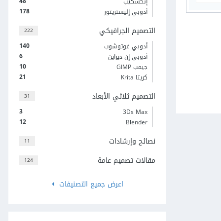
48
إنكسكيب
178
أدوبي إليستريتور
التصميم الجرافيكي
222
140
أدوبي فوتوشوب
6
أدوبي إن ديزاين
10
جيمب GIMP
21
كريتا Krita
التصميم ثلاثي الأبعاد
31
3
3Ds Max
12
Blender
نصائح وإرشادات
11
مقالات تصميم عامة
124
اعرض جميع التصنيفات