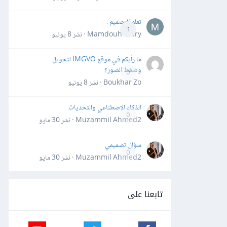
تعلم التصميم .
1
Mamdouh Khiry · نشر
8 يونيو
ما رأيكم في موقع IMGVO لتحويل
وضغط الصور؟
0
Boukhar Zo · نشر
8 يونيو
الذكاء الاصطناعي والتحديات
0
Muzammil Ahmed2 · نشر
30 مايو
سؤال تصميمي
0
Muzammil Ahmed2 · نشر
30 مايو
تابعنا على