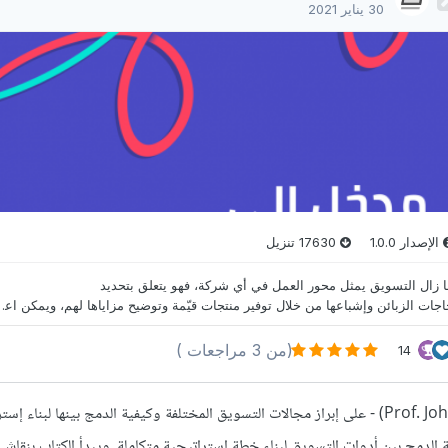
لقد حرص المؤلف في هذا الكتاب - البروفيسور جون بورنِت (Prof. John Burnett) - على إبراز مجالات التسوي
لدمج بين أدوات التسويق لبناء خطة إستراتيجية متكاملة. ويبدأ الكتاب بنقاش