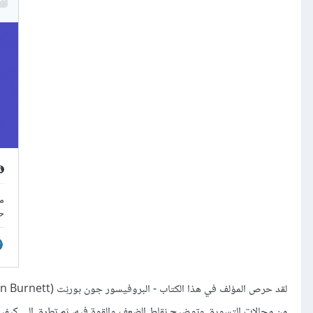
من مجالات التسويق وتوضيح نقاط الضعف والقوة فيه، ثم تطرق إلى كيفية ا