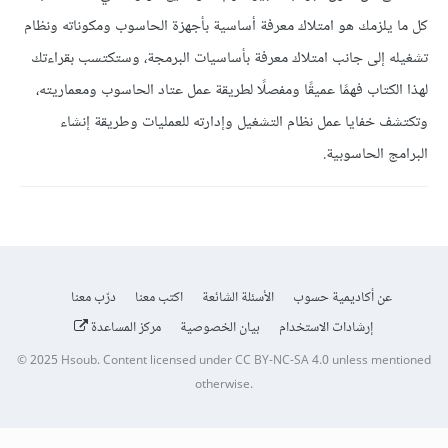
كل ما يلزمك هو امتلاك معرفة أساسية بأجهزة الحاسوب ومكوناته ونظام
تشغيله إلى جانب امتلاك معرفة بأساسيات البرمجة، وستكتسب بقراءتك
لهذا الكتاب فهمًا عميقًا ومفصلًا لطريقة عمل عتاد الحاسوب ومعماريته،
وتكتشف خفايا عمل نظام التشغيل وإدارته للعمليات وطريقة إنشاء
البرامج الحاسوبية.
عن أكاديمية حسوب
الأسئلة الشائعة
اكتب معنا
درّب معنا
إرشادات الاستخدام
بيان الخصوصية
مركز المساعدة
© 2025
Hsoub
.
Content licensed under
CC BY-NC-SA 4.0
unless mentioned
otherwise.