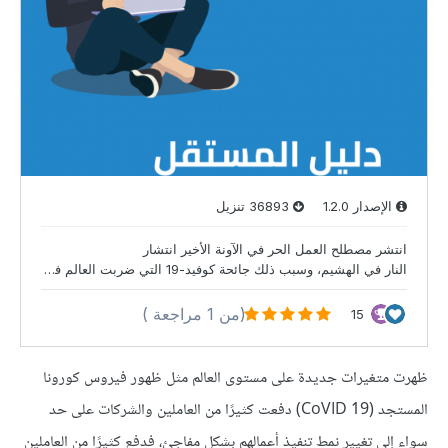
ظهرت متغيرات جديدة على مستوى العالم مثل ظهور فيروس كورونا
المستجد (CoVID 19) دفعت كثيرًا من العاملين والشركات على حد
سواء إلى تغيير نمط تنفيذ أعمالهم بشكل مفاجئ، فدفع كثيرًا من العاملين