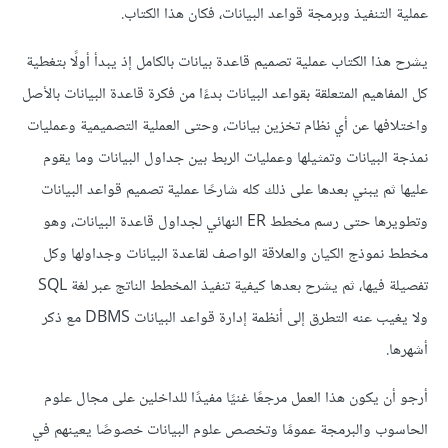
عملية التنفيذ وبرمجة قواعد البيانات، فكان هذا الكتاب.
يشرح هذا الكتاب عملية تصميم قاعدة بيانات بالكامل إذ يبدأ أولًا بتغطية
كل المفاهيم المتعلقة بقواعد البيانات بدءًا من فكرة قاعدة البيانات بالأصل
واختلافها عن أي نظام تخزين بيانات، وحتى العملية التصميمية وعمليات
نمذجة البيانات وتمثيلها وعمليات الربط بين جداول البيانات وما يقوم
عليها ثم يبني بعدها على ذلك كله شارحًا عملية تصميم قواعد البيانات
وتطويرها حتى رسم مخطط ER النهائي لجداول قاعدة البيانات، وهو
مخطط نموذج الكيان والعلاقة الواصف لقاعدة البيانات وجداولها وكل
تفصيلة فيها، ثم يشرح بعدها كيفية تنفيذ المخطط الناتج عبر لغة SQL
ولا يغيب عنه التطرق إلى أنظمة إدارة قواعد البيانات DBMS مع ذكر
أشهرها.
أرجو أن يكون هذا العمل مرجعًا غنيًا مفيدًا للداخلين على مجال علوم
الحاسوب والبرمجة عمومًا وتخصص علوم البيانات خصوصًا يعينهم في