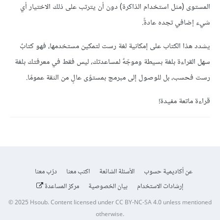
المستوى (مثل استخدام الذاكرة) دون أن يترتب على ذلك الاختيار أي
شيء إضافي تجده عادةً.
يشدد هذا الكتاب على إمكانية لغة رست لتمكين مستخدمها، فهو كتابٌ
سهل القراءة بلغة بسيطة وموجّهٌ لمساعدتك، ليس فقط في معرفتك بلغة
رست فحسب، بل للوصول إلى مبرمج بمستوًى عالٍ من الثقة عمومًا.
قراءة ماتعة مفيدة!
عن أكاديمية حسوب
الأسئلة الشائعة
اكتب معنا
درّب معنا
إرشادات الاستخدام
بيان الخصوصية
مركز المساعدة
© 2025
Hsoub
.
Content licensed under
CC BY-NC-SA 4.0
unless mentioned
otherwise.