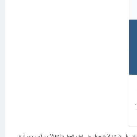
يبدأ الكتاب فصوله الأولى بشرح مفهوم إطار العمل والتعرف على Vue.js وأخذك سريعًا وباختصار لبدء استعماله ببناء أول تطبيق عبره. ستبدأ من الفصل الثاني في Vue.js بالتعرف على إطار العمل Vue.js عن قرب وعن آلية