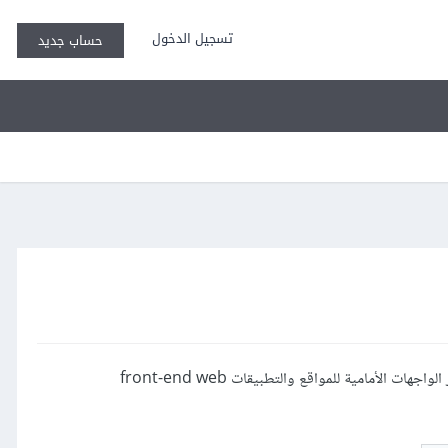
تسجيل الدخول
حساب جديد
" وهو أول كتاب عربي يشرح إطار العمل Vue.js المستعمل في مجال تطوير الواجهات الأمامية للمواقع والتطبيقات front-end web