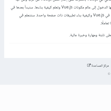
عمله وكيفية استعماله في بناء الوجهات الأمامية ثم تنتقل بعدها إلى التعرف على الموجهات الشرطية والتكرارية واستعمالها في قوالب الواجهة الأمامية، يليها الدخول إلى عالم مكونات Vue.js وتعلم كيفية بناءها. ستبدأ بعدها في
الفصل السابع الأمور المتقدمة إذ ستتعلم التعامل مع سطر أوامر Vue.js لبناء المشاريع والتطبيقات بسهولة ويسر ثم ستتعرف بعد ذلك على مفاهيم متقدمة في Vue.js وكيفية بناء تطبيقات ذات صفحة واحدة. ستتعلم في
عاملًا.
ى ثابتة ومهارة وخبرة عالية.
مركز المساعدة
©