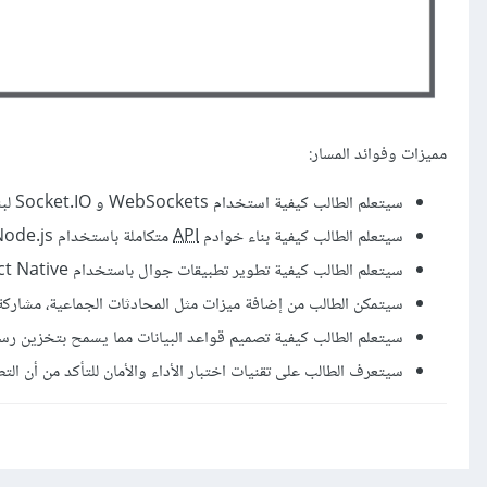
مميزات وفوائد المسار:
سيتعلم الطالب كيفية استخدام WebSockets و Socket.IO لبناء تطبيقات دردشة حية وتفاعلية
سيتعلم الطالب كيفية بناء خوادم
API
متكاملة باستخدام Node.js، بما في ذلك إعداد الخوادم وإدارة قواعد البيانات، ومعالجة طلبات الدردشة
سيتعلم الطالب كيفية تطوير تطبيقات جوال باستخدام React Native، مما يمكنه من إنشاء تطبيقات تعمل على منصتي iOS و Android
سيتمكن الطالب من إضافة ميزات مثل المحادثات الجماعية، مشاركة ا
سيتعلم الطالب كيفية تصميم قواعد البيانات مما يسمح بتخزين رس
سيتعرف الطالب على تقنيات اختبار الأداء والأمان للتأكد من أن الت