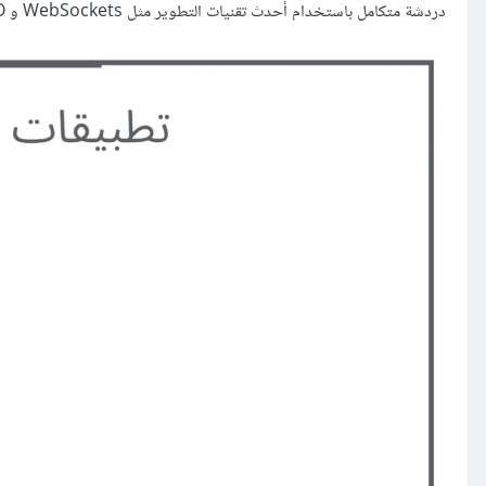
دردشة متكامل باستخدام أحدث تقنيات التطوير مثل WebSockets و Socket.IO، مع التركيز على إنشاء خوادم واجهات خلفية باستخدام Node.js وتطوير تطبيقات الجوال باستخدام React Native.