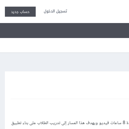
تسجيل الدخول
حساب جديد
أعدنا مسار تطبيق دردشة يشبه WhatsApp كليًا ليوافق رؤيتنا في تقديم أحدث أساليب التطوير بأفضل طرائق التعلم، هذا التحديث يشمل 51 درسًا بمدة 8 ساعات فيديو ويهدف هذا المسار إلى تدريب الطلاب على بناء تطبيق