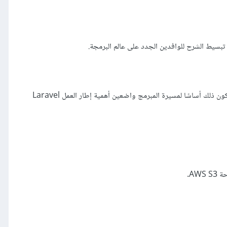
تبسيط الشرح للوافدين الجدد على عالم البرمجة.
وكان لدورة تطوير التطبيقات باستخدام PHP النصيب الأكبر من التحديثات، إذ حدثنا مسار أساسيات لغة PHP لتضمين معلومات جديدة وتطبيق مفيد ليكون ذلك أساسًا لمسيرة المبرمج واضعين أهمية إطار العمل Laravel