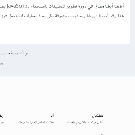
أضفنا أيضًا مسارًا في دورة تطوير التطبيقات باستخدام JavaScript يشرح تطوير تطبيق سطح مكتب باستخدام إطار العمل إلكترون Electron.js مدة المسار 36 درس موزعة على 4 ساعات.
هذا وقد أضفنا دروسًا وتحديثات متفرقة على عدة مسارات لنستعمل فيها آ
عن أكاديمية حسوب
se.