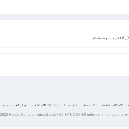
آن
لتنشر باسم حسابك.
الأسئلة الشائعة
اكتب معنا
درّب معنا
إرشادات الاستخدام
بيان الخصوصية
 2025
Hsoub
.
Content licensed under
CC BY-NC-SA 4.0
unless mentioned otherwi