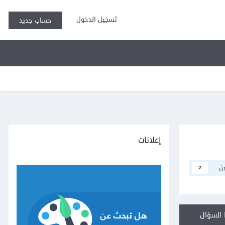
تسجيل الدخول
حساب جديد
إعلانات
ن
2
السؤال