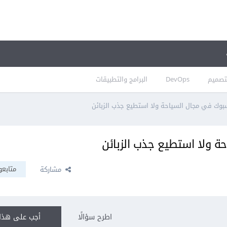
تصميم
DevOps
البرامج والتطبيقات
وك في مجال السياحة ولا استطيع جذب الزبائن
 ولا استطيع جذب الزبائن
متابعو
مشاركة
اطرح سؤالًا
أجب على هذا 