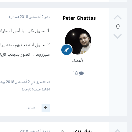
Peter Ghattas
نشر
2 أغسطس 2018
(معدل)
0
1- حاول تكون يا أخي أسعارك مناسبة للعميل = رخص أسعارك لتكون أنت أفضل خيار بالنسبة لهم
2- حاول أنك تجذبهم بمنشورا
سيزروها ... الصور بتجذب الزبائ
الأعضاء
18
تم التعديل في
2 أغسطس 2018
بواسطة 082460
اضافة جديدة للإجابة
اقتباس
نشر
3 أغسطس 2018