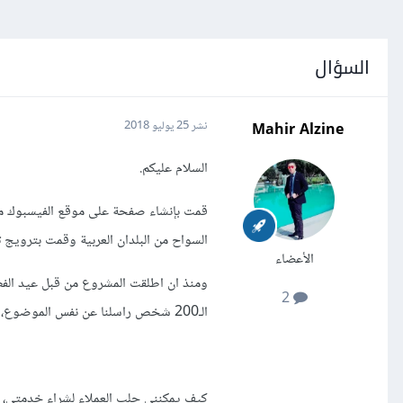
السؤال
Mahir Alzine
نشر
25 يوليو 2018
السلام عليكم.
قمت بإنشاء صفحة على موقع الفيسبوك مت
السواح من البلدان العربية وقمت بترويج 
الأعضاء
ومنذ ان اطلقت المشروع من قبل عيد الفطر
2
الـ200 شخص راسلنا عن نفس الموضوع، ولكن جميعهم يسألون ويختفون.
كيف يمكنني جلب العملاء لشراء خدمتي، ع