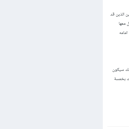
ن الذين قد
 معها
امامه
ذلك سيكون
ك بخمسة