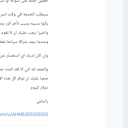
العميل اجابه على سؤاله او اس
سيطلب الخدمة في وقت اسرع بد
يأتوا بسببه بسبب تأخر الرد و
واخيرا يجب عليك ان لا تقوم 
وعندما يجد شركة سياحة تعط
وإن كان لديك اي استفسار ع
والحمد لله اني انا لقد اتمت
صعبا عليك ان توفر كل هذه ا
دولار لليوم
راسلني
.com/u/AHMEd55555555