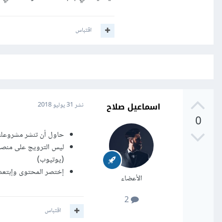
اقتباس
اسماعيل صلاح
نشر
31 يوليو 2018
0
حاول أن تنشر مشروعك 
ليس الترويج على منصة
(يوتيوب)
إختصر المحتوى وإبتعد 
الأعضاء
2
اقتباس