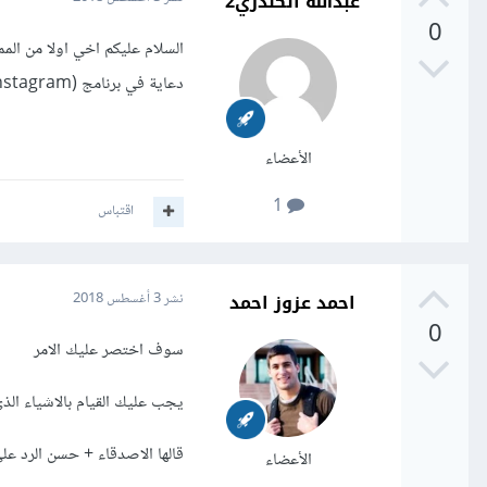
عبدالله الكندري2
0
السلام عليكم اخي اولا من الم
دعاية في برنامج (Instagram)او(Snap chat)او (YouTube)
الأعضاء
1
اقتباس
احمد عزوز احمد
نشر
3 أغسطس 2018
0
سوف اختصر عليك الامر
يجب عليك القيام بالاشياء الذ
قالها الاصدقاء + حسن الرد على
الأعضاء