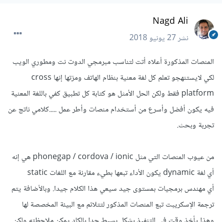
Nagd Ali
نشر
27 يونيو 2018
المنصات المذكورة أعلاه أتت لتناسب مبرمجي الدوت نت ومطوري الويب
لكي لايستنهجو تعلم كل لغة معنية بنظام الهاتف ومزتها إنها cross
platform فقط ولكن الحل الأمثل هو كتابة كل تطبيق كفي باللغة المعنية
فيه يكون أفضل وأسرع من أستخدام منصات وأطر عمل .....كلامي ناتج عن
تجربة وبحث.
من عيوب المنصات التي مثل phonegap / cordova / ionic هي إنه
أي لغة dynamic يكون الأداء تبعها بطيء مقارنة مع اللغات static
أي مهندس برمجيات بمستوى جيد سيعي هذا الكلام جيدا. وبالأضافة يتم
ترجمة الاٍسكريبت تبع المنصات المذكور لتتلائم مع البيئة المخصصة لها
وهذا يأخذ وقت في التنفيذ بشكل بسيط جدا بالكاد يمكن ملاحظته ولكن