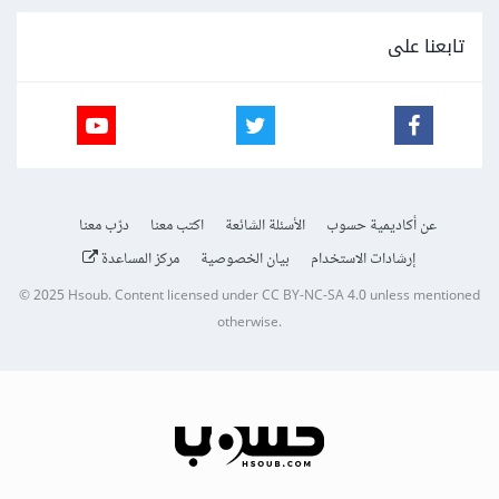
تابعنا على
عن أكاديمية حسوب
الأسئلة الشائعة
اكتب معنا
درّب معنا
إرشادات الاستخدام
بيان الخصوصية
مركز المساعدة
© 2025
Hsoub
.
Content licensed under
CC BY-NC-SA 4.0
unless mentioned
otherwise.