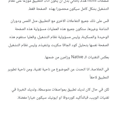
صفحات html هذه، بالتالي بدل ان يكون اداء التطبيق موزعا على نظام
التشغيل بشكل كامل سيكون محصورا بهذه الصفحة فقط.
قس على ذلك جميع التفاعلات الاخرى مع التطبيق، مثل اللمس ودوران
الشاشة وغيرها، ستكون جميع هذه العمليات مسؤولية هذه الصفحة
الوحيدة والمسكينة، وليس مسؤولية نظام التشغيل، وفعليا ستقوم هذه
الصفحة نفسها بتحليل كود الجافا سكربت وتنفيذه، وليس نظام التشغيل.
بعكس التقنيات الـ Native وزامرن من ضمنها.
في الخلاصة، انا اتحدث عن الموضوع من ناحية تقنية، ومن ناحية تطوير
التطبيق لاحقاً
لكن في حال كان لديك تطبيق بمواصفات متوسطة، ولديك الخبرة في
تقنيات الويب، فبالتأكيد كوردوفا او ايونيك سيكون خيارا مفضلا.