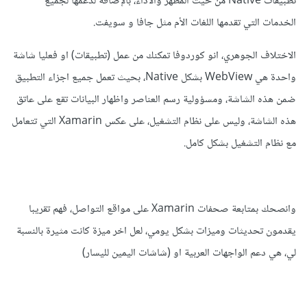
تطبيقات Native من حيث المظهر والأداء، بالإضافة لدعمها لجميع
الخدمات التي تقدمها اللغات الأم مثل جافا و سويفت.
الاختلاف الجوهري، انو كوردوفا تمكنك من عمل (تطبيقات) او فعليا شاشة
واحدة هي WebView بشكل Native، بحيث تعمل جميع اجزاء التطبيق
ضمن هذه الشاشة، ومسؤولية رسم العناصر واظهار البيانات تقع على عاتق
هذه الشاشة، وليس على نظام التشغيل، على عكس Xamarin التي تتعامل
مع نظام التشغيل بشكل كامل.
وانصحك بمتابعة صحفات Xamarin على مواقع التواصل، فهم تقريبا
يقدمون تحديثات وميزات بشكل يومي، لعل اخر ميزة كانت مثيرة بالنسبة
لي، هي دعم الواجهات العربية او (شاشات اليمين لليسار)