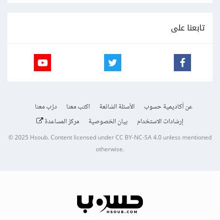
تابعنا على
عن أكاديمية حسوب
الأسئلة الشائعة
اكتب معنا
درّب معنا
إرشادات الاستخدام
بيان الخصوصية
مركز المساعدة
© 2025
Hsoub
.
Content licensed under
CC BY-NC-SA 4.0
unless mentioned
otherwise.