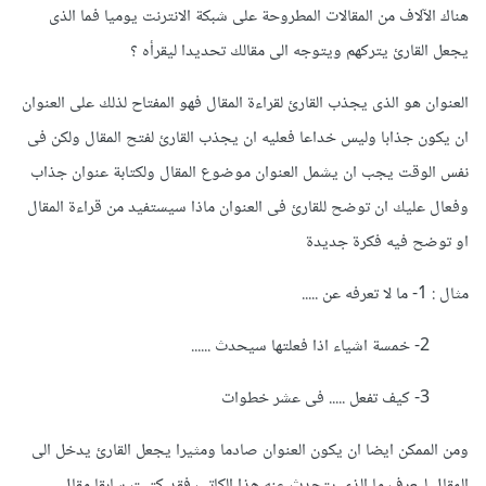
مقالات كل ساعة دون سبب أو وجهة، بل عليك أن تمتلك
هناك الآلاف من المقالات المطروحة على شبكة الانترنت يوميا فما الذى
هدفًا تريد أن تصل إليه بمقالك هذا، عليك أن توصل رسالة أو
يجعل القارئ يتركهم ويتوجه الى مقالك تحديدا ليقرأه ؟
تشرح شيء أو توضح فكرة، لذا عليك أن تمتلك فكرة جيدة
وتدعمها بالعامل الأول بقدر الإمكان، حيث أن المحتوى العربي
العنوان هو الذى يجذب القارئ لقراءة المقال فهو المفتاح لذلك على العنوان
نوعًا ما كثير، لذا يجب على مقالك أو نصَّك أن يكون على
ان يكون جذابا وليس خداعا فعليه ان يجذب القارئ لفتح المقال ولكن فى
أهبة الاستعداد للمنافسة.
نفس الوقت يجب ان يشمل العنوان موضوع المقال ولكتابة عنوان جذاب
هذين النقطتين الأساسيتين أو على الأقل هذا ما خطر في
وفعال عليك ان توضح للقارئ فى العنوان ماذا سيستفيد من قراءة المقال
بالي الآن، بالطبع عليك أن تكون على دراسية بأساسيات كتابة
او توضح فيه فكرة جديدة
المقال على الويب والتي تبدأ بمقدمة ثم صورة ثم عناصر
مفصلة، وبالطبع الأمر ليس خالصًا فلكل كاتب أسلوبه لهذا
مثال : 1- ما لا تعرفه عن .....
إنطلق ولا تضع شيء في بالك.
2- خمسة اشياء اذا فعلتها سيحدث ......
سيكون من دواع سروري أن أرد على أية استفسارات
3- كيف تفعل ..... فى عشر خطوات
ومن الممكن ايضا ان يكون العنوان صادما ومثيرا يجعل القارئ يدخل الى
المقال ليعرف ما الذى يتحدث عنه هذا الكاتب فقد كتبت سابقا مقال