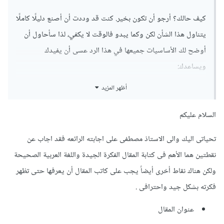
كيف حالك؟ أرجو أن تكون بخير. كنت قد وددت أن أصنع دليلًا كاملًا
يتناول هذا الشأن لكن وكما يبدو فالوقت لا يكفي، لذا سأحاول أن
أوضح لك الأساسيات جميعها في هذا الرد عسى أن يفيدك
ويساعدك:
أظهر المزيد
لغة عربية صحيحة
حتى تكتب مقال جيد يجب أن تكون لغتك جيدة أيضًا، وما
يهمنا من فروع اللغة هنا النحو والبلاغة، لكن صدقني أنت
السلام عليكم
لست بحاجة لدكتوراة في هذين المجالين لتكتب مقالًا، أنت
تحياتى اليك والى الاستاذ مصطفى على اجابته الرائعه فقد اجاب عن
فقط تحتاج الأساسيات السطحية حتى تكون كتاباتك مقبولة،
غالبًا لا أحد يركز على النحو، المهم أن يفهم القارئ. أما عن
نقطتين هما الأهم فى كتابة المقال الفكرة الجيدة واللغة العربية الصحيحة
الكيفية في تحسين اللغة فيمكنك قراءة درس أو اثنين كل
ولكن هناك نقاط أخرى أيضاً يجب على كاتب المقال أن يعرفها حتى تظهر
اسبوع في النحو، وينصح بأن تقرأ كثيرًا.
فكرته بشكل جيد واحترافى .
فكرة جيدة
عنوان المقال
الأمر ليس عبثي هنا، فنحن الكتّاب لا نستل أقلامنا لنكتب