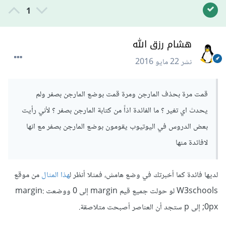
1
هشام رزق الله
نشر
22 مايو 2016
قمت مرة بحذف المارجن ومرة قمت بوضع المارجن بصفر ولم
يحدث اي تغير ؟ ما الفائدة اذاً من كتابة المارجن بصفر ؟ لأني رأيت
بعض الدروس في اليوتيوب يقومون بوضع المارجن بصفر مع انها
لافائدة منها
لديها فائدة كما أخبرتك في وضع هامش، فمثلا أنظر ل
هذا المثال
من موقع
W3schools لو حولت جميع قيم margin إلى 0 ووضعت margin:
0px; إلى p ستجد أن العناصر أصبحت متلاصقة.