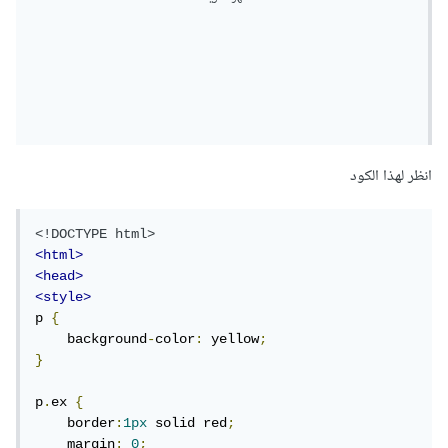
خصائص margin كالتالي حيث ستختار الهامش لكل من الجهة
انظر لهذا الكود
العلوية واليمنى والسفلى واليسرى على التوالي كما في المثال التالي:
<!DOCTYPE html>
<html>
<head>
 p {

<style>
    margin: 100px 150px 100px 80px;

p 
{
}
    background
-
color
:
 yellow
;
}
للمزيد من المعلومات حول margin يمكنك الإطلاع على
هذا
الدرس
.
p
.
ex 
{
    border
:
1px
 solid red
;
    margin
:
0
;