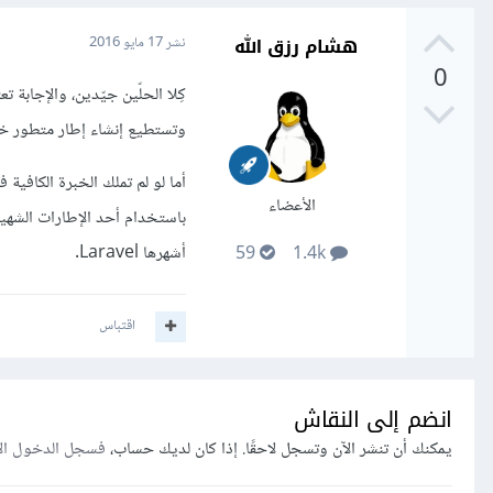
هشام رزق الله
نشر
17 مايو 2016
0
كِلا الحلّين جيّدين، والإجاب
وتستطيع إنشاء إطار متطور خ
أما لو لم تملك الخبرة الكافي
الأعضاء
باستخدام أحد الإطارات الشه
أشهرها Laravel.
59
1.4k
اقتباس
انضم إلى النقاش
يمكنك أن تنشر الآن وتسجل لاحقًا. إذا كان لديك حساب،
فسجل الدخول ال