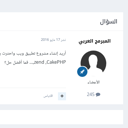
السؤال
المبرمج العربي
نشر
17 مايو 2016
,zend ,CakePHP... فما أفضل حل؟
الأعضاء
245
اقتباس