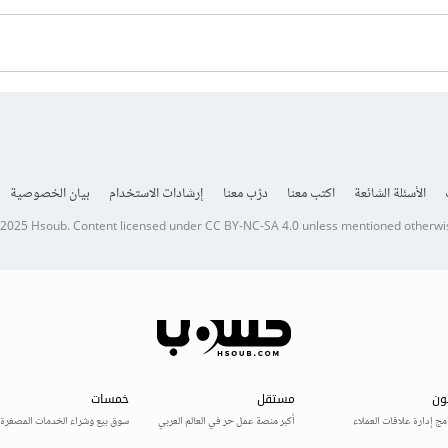
الأسئلة الشائعة
اكتب معنا
درّب معنا
إرشادات الاستخدام
بيان الخصوصية
 2025
Hsoub
.
Content licensed under
CC BY-NC-SA 4.0
unless mentioned otherwi