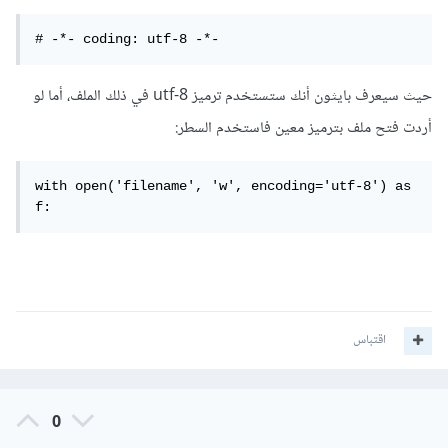
# -*- coding: utf-8 -*-
حيث سيعرف بايثون أنك ستستخدم ترميز utf-8 في ذلك الملف، أما لو
أردت فتح ملف بترميز معين فاستخدم السطر:
with open('filename', 'w', encoding='utf-8') as 
f:
اقتباس
0