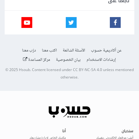
تابعنا على
عن أكاديمية حسوب
الأسئلة الشائعة
اكتب معنا
درّب معنا
إرشادات الاستخدام
بيان الخصوصية
مركز المساعدة
© 2025
Hsoub
.
Content licensed under
CC BY-NC-SA 4.0
unless mentioned
otherwise.