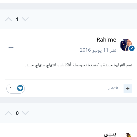
1
Rahime
نشر
11 يونيو 2016
نعم القراءة جيدة و'مفيدة لحوصلة أفكارك وانتهاج منهاج جيد.
اقتباس
1
0
يحيى