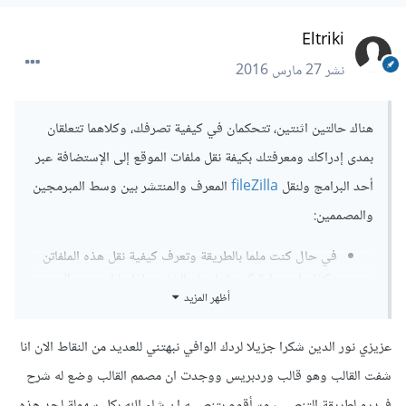
Eltriki
نشر
27 مارس 2016
هناك حالتين اثنتين، تتحكمان في كيفية تصرفك، وكلاهما تتعلقان
بمدى إدراكك ومعرفتك بكيفة نقل ملفات الموقع إلى الإستضافة عبر
أحد البرامج ولنقل
fileZilla
المعرف والمنتشر بين وسط المبرمجين
والمصممين:
في حال كنت ملما بالطريقة وتعرف كيفية نقل هذه الملفاتن
وكذا على دراية كبيرة بإعداد الخادم -إذا ما احتجت إلى
أظهر المزيد
ذلك-، هنا لا أنصحك بإعطاء كلة السر للمصمم لكي يقوم هو
برفع الملفات، وإنها قم بها أنت.
عزيزي نور الدين شكرا جزيلا لردك الوافي نبهتني للعديد من النقاط الان انا
الحالة الثانية، وهي أنك غير ملم بالموضوع، هنا لا عليك،
ستختار مصمما يقوم هو بتصميم وبرمجة الموقع ليرفعه فيما
شفت القالب وهو قالب وردبريس ووجدت ان مصمم القالب وضع له شرح
بعد -على أن تضيف ثمن عملية نقل الملفات غيى ثمن
فيديو لطريقة التنصيب وسأقوم بتنصيبه ان شاء الله بكل سهولة لحد هذه