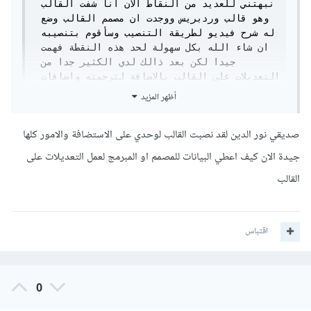
نبهتني للعديد من النقاط الان انا شفت القالب 
وهو قالب وردبريس ووجدت ان مصمم القالب وضع 
له شرح فيديو لطريقة التنصيب وسأقوم بتنصيبه 
ان شاء الله بكل سهولة لحد هذه النقطة فهمت 
جيدا لكن بعد ذالك لدي الكثير جدا من 
التعديلات على القالب بالاضافة لترجمته واضافات 
اخري له في هذه الحاله كيف اتصرف بما ان 
أظهر المزيد
المصمم والمبرمج سيقومو بالتعديل هل اعطيهم 
بيانات الاستظافة ولوحة التحكم او هناك طريقة 
صديقي نور الدين لقد نصبت القالب لوحدي على الاستضافة والامور كلها
اخري متبعة .؟ 
جيدة الان كيف اعطي البيانات للمصمم او المبرمج لعمل التعديلات على
منصة ووردبريس مميزة جدا، حيث توفر لغير العارفين في مجال
القالب
البرمجة والتصميم لوحة تحكم واضحة وسهلة الاستخدام، ومن أهم
النقاط التي يتميز بها إطار العمل هذا -ووردبريس- هي إمكانية
تحميل القالب على هيئة Zip ، أي أنك ستوظف مستقلا لتصميم
اقتباس
القالب أو تعريبه وإضافة أي إضافات أنت تحتاجها في موقعك -أي
أنه سيصنع لك قالبا-، لتكون نتيجة عمله ملف مضغوط، وكل ما عليك
0
هو تحميل الملف من خلال لوحة التحكم وكذا تفعيل القالب المُحمل