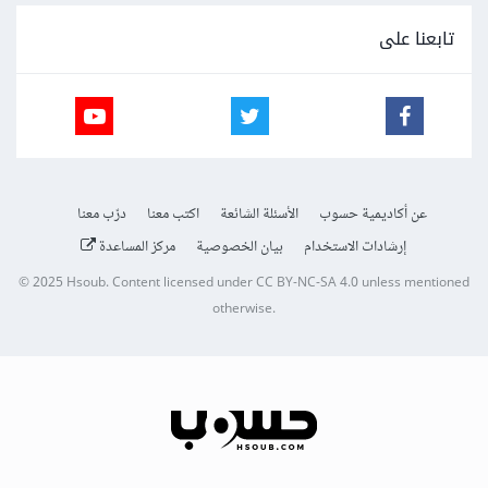
تابعنا على
عن أكاديمية حسوب
الأسئلة الشائعة
اكتب معنا
درّب معنا
إرشادات الاستخدام
بيان الخصوصية
مركز المساعدة
© 2025
Hsoub
.
Content licensed under
CC BY-NC-SA 4.0
unless mentioned
otherwise.