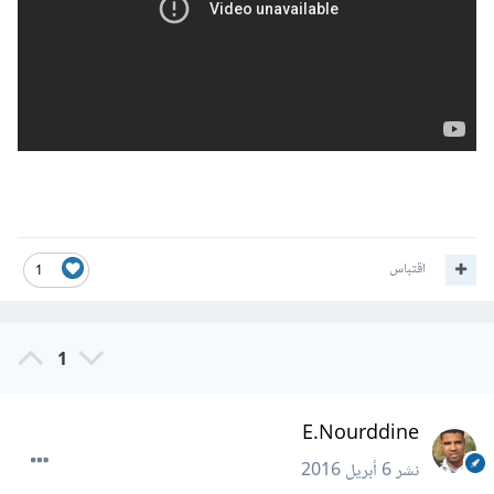
اقتباس
1
1
E.Nourddine
نشر
6 أبريل 2016