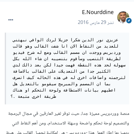
E.Nourddine
نشر
29 مارس 2016
عزيزي نور الدين شكرا جزيلا لردك الوافي نبهتني 
للعديد من النقاط الان انا شفت القالب وهو قالب 
وردبريس ووجدت ان مصمم القالب وضع له شرح فيديو 
لطريقة التنصيب وسأقوم بتنصيبه ان شاء الله بكل 
سهولة لحد هذه النقطة فهمت جيدا لكن بعد ذالك لدي 
الكثير جدا من التعديلات على القالب بالاضافة 
لترجمته واضافات اخري له في هذه الحاله كيف اتصرف 
بما ان المصمم والمبرمج سيقومو بالتعديل هل 
اعطيهم بيانات الاستظافة ولوحة التحكم او هناك 
طريقة اخري متبعة .؟ 
منصة ووردبريس مميزة جدا، حيث توفر لغير العارفين في مجال البرمجة
والتصميم لوحة تحكم واضحة وسهلة الاستخدام، ومن أهم النقاط التي
يتميز بها إطار العمل هذا -ووردبريس- هي إمكانية تحميل القالب على هيئة