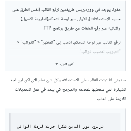
عفوا، يوجد في ووردبريس طريقتين لرفع القالب (نفس الطرق على
جميع الإستضافات)، الأولى عبر لوحة التحكم(الطريقة الأسهل)
والثانية عبر رفع الملفات عن طريق برنامج FTP.
لرفع القالب عبر لوحة التحكم، اذهب إلى "المظهر" > "القوالب" >
"التبويب تنصيب قوالب".
بعد ذلك ستظهر لك صفحة لرفع الملف، قم برفع ملف القالب كما هو
أظهر المزيد
(بصيغة zip) ثم انقر على "التنصيب الآن".
صديقي انا ثبتت القالب على الاستضافة وكل شئ تمام الان لكن اين اجد
بعد نجاح عملية التثبيت ستظهر لك روابط معاينة القالب وتنصيبه.
الشيفرة التي سعطيها للمصمم والمبرمج كي يبدء في عمل التعديلات
اللازمة على القالب
عزيزي نور الدين شكرا جزيلا لردك الوافي 