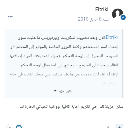
ليُعتمد في المدونة.
Eltriki
في هذه الحالة لن تعطي الاستضافة لأي أحد، لأن العملية جد سهلة.
نشر
6 أبريل 2016
بعد تنصيبك للقالب، من الجيد فحصه والتأكد من النقاط المتفق عليها
Eltriki،
الآن وبعد تنصيبك لسكريبت ووردبريس، ما عليك سوى
مع المبرمج، هل أُدرجت بشكل صحيح أم لا؟
إعطاء اسم المستخدم وكلمة المرور الخاصة بالموقع إلى المصمم -أو
Theme Development
المبرمج- للدخول إلى لوحة التحكم لإجراء التعديلات المراد إضافتها
للقالب، حيث أن المبرمج سيحتاج إلى استعمال لوحة التحكم
لإضافة إضافات ووردبريس وأيضا سيغير على مجلد القالب في حالة
احتاج ذلك.
أظهر المزيد
من الناحية الأمنية لا تخف، فقط عند الانتهاء من جميع
التعديلات قم بتغيير اسم المستخدم وكلمة المرور لتضمن أن
شكرا جزيلا لك اخي الكريم اجابة كافية ووافية تحياتي الحارة لك
الوحيد القادر على ولوج لوحة تحم الموقع.