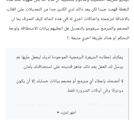
الوظيفة-، لتقوم فيما بعد بتغيير كلمة سر الدخول إلى حساب
النقطة فهمت جيدا لكن بعد ذالك لدي الكثير جدا من التعديلات على القالب
ftp الخاص بالسيرفر -الخادم-.
بالاضافة لترجمته واضافات اخري له في هذه الحاله كيف اتصرف بما ان
طريقة تغيير كلمة السر الخاصة بـ FTP
المصمم والمبرمج سيقومو بالتعديل هل اعطيهم بيانات الاستظافة ولوحة
التحكم او هناك طريقة اخري متبعة .؟
يمكنك إعطاءه الشيفرة البرمجية الموجودة لديك ليعمل عليها ثم
يرسل لك العمل بعد ذلك جاهز فتثبته على استضافتك بأمان.
لا أنصحك بإعطاء أي مبرمج أو مصمم بيانات حسابك إلا أن يكون
موثوقا وفي أوقات الضرورة فقط.
إذا واجهتك مشكلة في تثبيت العمل على استضافتك فتوجد العديد
أظهر المزيد
من المقالات على الإنترنت وعلى الأكاديمية تشرح ذلك أو يمكنك
الحصول على المساعدة من هنا (قسم الأسئلة والأجوبة على
أكاديمية حسوب).