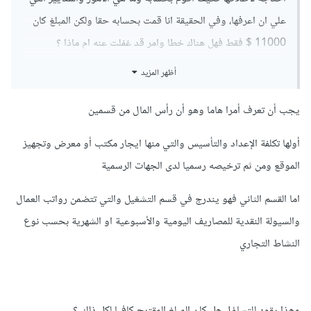
علي ان اعرفها، وفي الحقيقة انا قمت بحسابه حقا ولكن المبلغ كان
11000 $ فقط فهل هناك خطا وامر قد غفلت عنه ام ماذا ؟
أظهر المزيد
وشكرا لكم
يجب أن تعرف أمرا هاما وهو أن رأس المال من قسمين
أولها تكلفة الإعداد والتأسيس والتي منها ايجار مكتب أو معرض وتجهيز
الموقع ومن ثم ترخيصه رسميا لدى الجهات الرسمية
اما القسم الثاني فهو يندرج في قسم التشغيل والتي تتضمن رواتب العمال
والسيولة النقدية للمصاريف اليومية والأسبوعية او الشهرية بحسب نوع
النشاط التجاري
وهذا يقود للتساؤل هل كان المبلغ المقترح كافيا لكل ذلك ؟