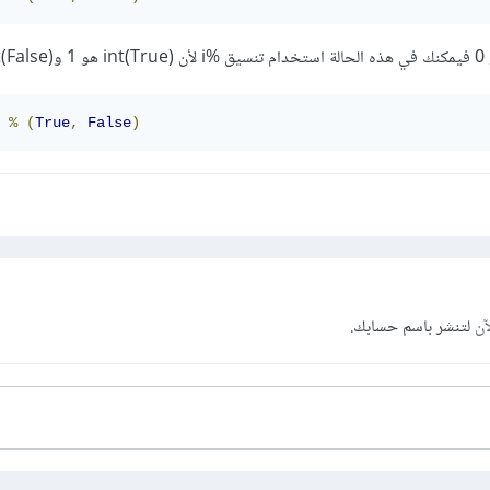
%
(
True
,
False
)
آن
لتنشر باسم حسابك.