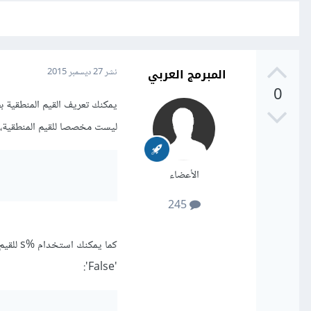
المبرمج العربي
نشر
27 ديسمبر 2015
0
ليست مخصصا للقيم المنطقية، 
الأعضاء
245
'False':