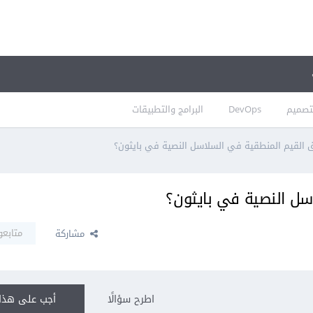
تصميم
DevOps
البرامج والتطبيقات
 القيم المنطقية في السلاسل النصية في بايثون؟
سل النصية في بايثون؟
متابعو
مشاركة
اطرح سؤالًا
أجب على هذا 