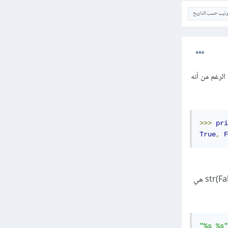
ترتيب حسب التاريخ
رق متعددة في لغة بايثون، فيمكنك على سبيل المثال استخدم تنسيق %r على الرغم من أنه
>>>
pri
True
,
F
كما يمكنك استخدام %s للقيم المنطقية True False كما في المثال التالي لأن str(True هي 'True' و str(False) هي
"%s %s"