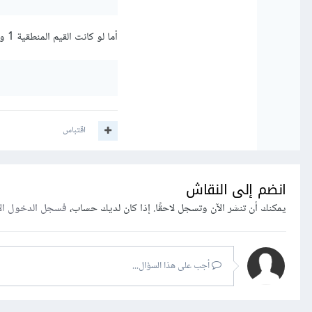
أما لو كانت القيم المنطقية 1 و 0 فيمكنك في هذه الحالة استخدام تنسيق %i لأن int(True) هو 1 وint(False) هو 0:
اقتباس
انضم إلى النقاش
يمكنك أن تنشر الآن وتسجل لاحقًا. إذا كان لديك حساب،
فسجل الدخول ال
أجب على هذا السؤال...