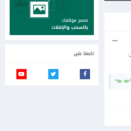
تابعنا على
:
"%b %b"