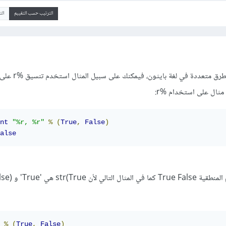
الترتيب حسب التقييم
ال
يمكنك تعريف القيم المنطقية بط
مثال على استخدام %r:
nt
"%r, %r"
%
(
True
,
False
)
alse
%
(
True
,
False
)