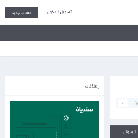
تسجيل الدخول
حساب جديد
إعلانات
ن
0
السؤال