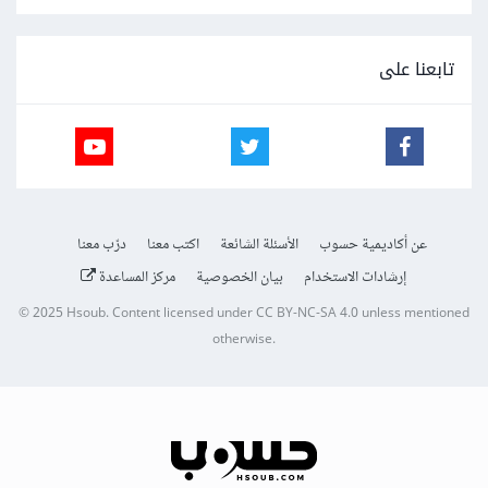
تابعنا على
عن أكاديمية حسوب
الأسئلة الشائعة
اكتب معنا
درّب معنا
إرشادات الاستخدام
بيان الخصوصية
مركز المساعدة
© 2025
Hsoub
.
Content licensed under
CC BY-NC-SA 4.0
unless mentioned
otherwise.