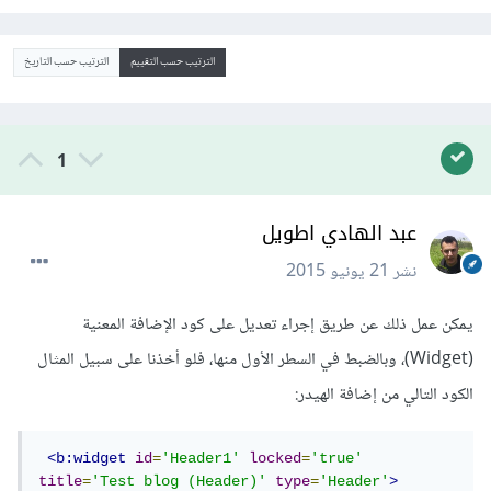
الترتيب حسب التقييم
الترتيب حسب التاريخ
1
عبد الهادي اطويل
نشر
21 يونيو 2015
يمكن عمل ذلك عن طريق إجراء تعديل على كود الإضافة المعنية
(Widget)، وبالضبط في السطر الأول منها، فلو أخذنا على سبيل المثال
الكود التالي من إضافة الهيدر:
<b:widget
id
=
'Header1'
locked
=
'true'
title
=
'Test blog (Header)'
type
=
'Header'
>