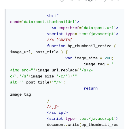
<b:if
cond
=
'data:post.thumbnailUrl'
>
<a
expr:href
=
'data:post.url'
>
<script
type
=
'text/javascript'
>
//<![CDATA[
function
 bp_thumbnail_resize 
(
image_url
,
 post_title 
)
{
var
 image_size 
=
200
;
				image_tag 
=
' 
<img src="'
+
image_url
.
replace
(
'/s72-
c/'
,
'/s'
+
image_size
+
'-c/'
)+
'" 
alt="'
+
post_title
+
'"/>'
;
return
image_tag
;
}
//]]>
</script>
<script
type
=
'text/javascript'
>
		document
.
write
(
bp_thumbnail_res