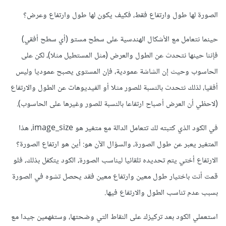
الصورة لها طول وارتفاع فقط، فكيف يكون لها طول وارتفاع وعرض؟
حينما نتعامل مع الأشكال الهندسية على سطح مستو (أي سطح أفقي)
فإننا حينها نتحدث عن الطول والعرض (مثل المستطيل مثلا)، لكن على
الحاسوب وحيث إن الشاشة عمودية، فإن المستوى يصبح عموديا وليس
أفقيا، لذلك نتحدث بالنسبة للصور مثلا أو الفيديوهات عن الطول والارتفاع
(لاحظي أن العرض أصباح ارتفاعا بالنسبة للصور وغيرها على الحاسوب).
في الكود الذي كتبته لك تتعامل الدالة مع متغير هو image_size، هذا
المتغير يعبر عن طول الصورة، والسؤال الآن هو: أين هو ارتفاع الصورة؟
الارتفاع أختي يتم تحديده تلقائيا ليناسب الصورة، الكود يتكفل بذلك، فلو
قمت أنت باختيار طول معين وارتفاع معين فقد يحصل تشوه في الصورة
بسبب عدم تناسب الطول والارتفاع فيها.
استعملي الكود بعد تركيزك على النقاط التي وضحتها، وستفهمين جيدا مع