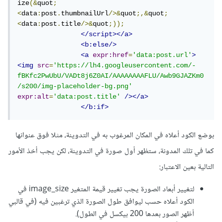
ize
(&
quot
;
<
data
:
post
.
thumbnailUrl
/>&
quot
;,&
quot
;
<
data
:
post
.
title
/>&
quot
;));
</script></a>
<b:else/>
<a
expr:href
=
'data:post.url'
>
<img
src
=
'https://lh4.googleusercontent.com/-
fBKfc2PwUbU/VADt8j6Z0AI/AAAAAAAAFLU/Awb9GJAZKm0
/s200/img-placeholder-bg.png'
expr:alt
=
'data:post.title'
/></a>
</b:if>
بوضع الكود أعلاه في المكان المرغوب به في التدوينة، مثلا فوق عنوانها
كما في تلك المدونة، ستظهر أول صورة في التدوينة، لكن يجب أخذ الأمور
التالية بعين الاعتبار:
لتغيير أبعاد الصورة يجب تغيير قيمة المتغير image_size في
الكود أعلاه حسب ليوافق طول الصورة الذي ترغبين فيه (في قالبي
أظهر الصور بعدها 200 بيكسل في الطول).