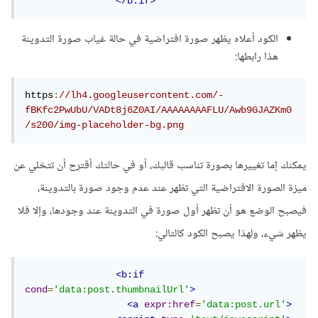
</b:if>
الكود أعلاه يظهر صورة افتراضية في حالة غياب صورة التدوينة
هذا رابطها:
https
:
//lh4.googleusercontent.com/-
fBKfc2PwUbU/VADt8j6Z0AI/AAAAAAAAFLU/Awb9GJAZKm0
/s200/img-placeholder-bg.png
يمكنك إما تغييرها بصورة تناسب قالبك، أو في حالتك أقترح أن تتخلي عن
ميزة الصورة الافتراضية التي تظهر عند عدم وجود صورة بالتدوينة،
فيصبح الوضع هو أن تظهر أول صورة في التدوينة عند وجودها، وإلا فلا
يظهر شيء، ولهذا يصبح الكود كالتالي:
<b:if
cond
=
'data:post.thumbnailUrl'
>
<a
expr:href
=
'data:post.url'
>