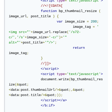
<script
type
=
'text/javascript'
>
//<![CDATA[
function
 bp_thumbnail_resize 
(
image_url
,
 post_title 
)
{
var
 image_size 
=
200
;
				image_tag 
=
' 
<img src="'
+
image_url
.
replace
(
'/s72-
c/'
,
'/s'
+
image_size
+
'-c/'
)+
'" 
alt="'
+
post_title
+
'"/>'
;
return
image_tag
;
}
//]]>
</script>
<script
type
=
'text/javascript'
>
		document
.
write
(
bp_thumbnail_res
ize
(&
quot
;
<
data
:
post
.
thumbnailUrl
/>&
quot
;,&
quot
;
<
data
:
post
.
title
/>&
quot
;));
</script></a>
</b:if>