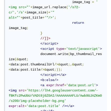
				image_tag 
=
' 
<img src="'
+
image_url
.
replace
(
'/s72-
c/'
,
'/s'
+
image_size
)+
'" 
alt="'
+
post_title
+
'"/>'
;
return
image_tag
;
}
//]]>
</script>
<script
type
=
'text/javascript'
>
		document
.
write
(
bp_thumbnail_res
ize
(&
quot
;
<
data
:
post
.
thumbnailUrl
/>&
quot
;,&
quot
;
<
data
:
post
.
title
/>&
quot
;));
</script></a>
<b:else/>
<a
expr:href
=
'data:post.url'
>
<img
src
=
'https://lh4.googleusercontent.com/-
fBKfc2PwUbU/VADt8j6Z0AI/AAAAAAAAFLU/Awb9GJAZKm0
/s200/img-placeholder-bg.png'
expr:alt
=
'data:post.title'
/></a>