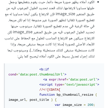
الكود أعلاه يظهر صورة مربعة دائما، حيث يقوم بتقطيعها وجعل
طولها مساويا لارتفاعها، لذلك فعند تحديد الطول المرغوب فيه عن
طريق المتغير image_size فإن الارتفاع يكون أيضا مساويا له مع
تقطيع الصورة تلقائيا لتظهر الصورة غير مشوهة إذا لم تكن مربعة.
في حالة الرغبة في عدم تقطيع الصورة تلقائيا، سيتوجب حينها
تحديد الطول المرغوب فيه عن طريق المتغير image_zise لكن
الارتفاع سيكون هو الارتفاع المناسب للطول مع الحفاظ على تناسب
الأبعاد الأصلي للصورة (مثلا إذا كانت مربعة ستبقى مربعة، وإذا
كانت مستطيلة ستبقى كذلك مستطيلة وهكذا...)، وسيتوجب تبعا
لذلك إجراء تعديل بسيط على الكود أعلاه ليصبح كما يلي:
<b:if
cond
=
'data:post.thumbnailUrl'
>
<a
expr:href
=
'data:post.url'
>
<script
type
=
'text/javascript'
>
//<![CDATA[
function
 bp_thumbnail_resize 
(
image_url
,
 post_title 
)
{
var
 image_size 
=
200
;