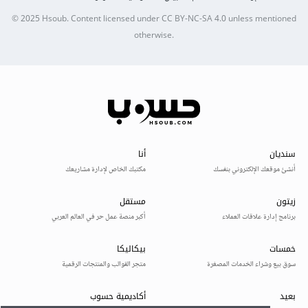
© 2025
Hsoub
.
Content licensed under
CC BY-NC-SA 4.0
unless mentioned
otherwise.