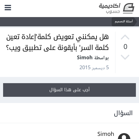
أسئلة التصميم
هل يمكنني تعويض كلمة'إعادة تعين
كلمة السر' بأيقونة على تطبيق ويب؟
0
بواسطة Simoh
5 ديسمبر 2015
أجب على هذا السؤال
السؤال
Simoh